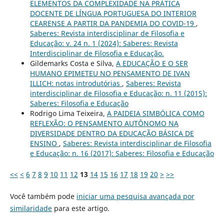
ELEMENTOS DA COMPLEXIDADE NA PRÁTICA
DOCENTE DE LÍNGUA PORTUGUESA DO INTERIOR
CEARENSE A PARTIR DA PANDEMIA DO COVID-19
,
Saberes: Revista interdisciplinar de Filosofia e
Educação: v. 24 n. 1 (2024): Saberes: Revista
Interdisciplinar de Filosofia e Educação.
Gildemarks Costa e Silva,
A EDUCAÇÃO E O SER
HUMANO EPIMETEU NO PENSAMENTO DE IVAN
ILLICH: notas introdutórias
,
Saberes: Revista
interdisciplinar de Filosofia e Educação: n. 11 (2015):
Saberes: Filosofia e Educação
Rodrigo Lima Teixeira,
A PAIDEIA SIMBÓLICA COMO
REFLEXÃO: O PENSAMENTO AUTÔNOMO NA
DIVERSIDADE DENTRO DA EDUCAÇÃO BÁSICA DE
ENSINO
,
Saberes: Revista interdisciplinar de Filosofia
e Educação: n. 16 (2017): Saberes: Filosofia e Educação
<<
<
6
7
8
9
10
11
12
13
14
15
16
17
18
19
20
>
>>
Você também pode
iniciar uma pesquisa avançada por
similaridade
para este artigo.