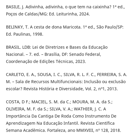
BASILE, J. Adivinha, adivinha, o que tem na caixinha? 1ª ed.,
Poços de Caldas/MG: Ed. Leiturinha, 2024.
BELINKY, T. A cesta de dona Maricota. 1ª ed., São Paulo/SP:
Ed. Paulinas, 1998.
BRASIL. LDB: Lei de Diretrizes e Bases da Educação
Nacional. – 7. ed. – Brasília, DF: Senado Federal,
Coordenação de Edições Técnicas, 2023.
CARLETO, E. A., SOUSA, I. C., SILVA, R. L. F. C., FERREIRA, S. A.
M. – Sala de Recursos Multifuncionais: Inclusão ou exclusão
escolar? Revista História e Diversidade, Vol. 2, nº1, 2013.
COSTA, D F.; MACIEL, S. M. da C.; MOURA, M. A. da S.;
OLIVEIRA, M. F. da S.; SILVA, V. A.; WATHIER, J. C. A
Importância Da Cantiga De Roda Como Instrumento De
Aprendizagem Na Educação Infantil. Revista Científica
Semana Acadêmica. Fortaleza, ano MMXVIII, nº 128, 2018.