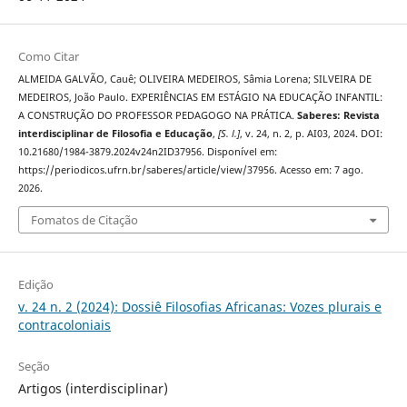
Como Citar
ALMEIDA GALVÃO, Cauê; OLIVEIRA MEDEIROS, Sâmia Lorena; SILVEIRA DE
MEDEIROS, João Paulo. EXPERIÊNCIAS EM ESTÁGIO NA EDUCAÇÃO INFANTIL:
A CONSTRUÇÃO DO PROFESSOR PEDAGOGO NA PRÁTICA.
Saberes: Revista
interdisciplinar de Filosofia e Educação
,
[S. l.]
, v. 24, n. 2, p. AI03, 2024. DOI:
10.21680/1984-3879.2024v24n2ID37956. Disponível em:
https://periodicos.ufrn.br/saberes/article/view/37956. Acesso em: 7 ago.
2026.
Fomatos de Citação
Edição
v. 24 n. 2 (2024): Dossiê Filosofias Africanas: Vozes plurais e
contracoloniais
Seção
Artigos (interdisciplinar)