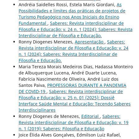
Andréia Saidelles Rossi, Estela Maris Giordani,
As
Possibilidades e limites das práticas de projetos de
Turismo Pedagógico nos Anos Iniciais do Ensino
Fundamental
,
Saberes: Revista interdisciplinar de
Filosofia e Educação: v. 24 n. 1 (2024): Saberes: Revista
Interdisciplinar de Filosofia e Educação.
Ronny Diogenes Menezes,
Apresentação
,
Saberes:
Revista interdisciplinar de Filosofia e Educação: v. 24
n. 1 (2024): Saberes: Revista Interdisciplinar de
Filosofia e Educação.
Maria Tereza Morais Medeiros Dias, Hadassa Monteiro
de Albuquerque Lucena, André Duarte Lucena,
Fabrícia Nascimento de Oliveira, André Luiz dos
Santos Paiva,
PROFESSORAS DURANTE A PANDEMIA
DE COVID-19
,
Saberes: Revista interdisciplinar de
Filosofia e Educação: v. 25 n. 01 (2025): Dossiê
Interface Saúde Mental e Educação: Tecendo Saberes
Interdisciplinares
Ronny Diogenes de Menezes,
Editorial
,
Saberes:
Revista interdisciplinar de Filosofia e Educação: v. 19
n. 1 (2019): Saberes: Filosofia e Educação
Joice Élida Alves Gonçalves, Edmilson Luiz Rafael,