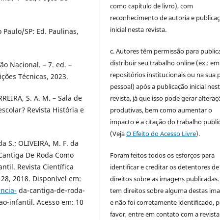
como capítulo de livro), com
reconhecimento de autoria e publica
inicial nesta revista.
o Paulo/SP: Ed. Paulinas,
c. Autores têm permissão para publica
distribuir seu trabalho online (ex.: em
o Nacional. – 7. ed. –
repositórios institucionais ou na sua 
ições Técnicas, 2023.
pessoal) após a publicação inicial nes
ERREIRA, S. A. M. – Sala de
revista, já que isso pode gerar alteraç
scolar? Revista História e
produtivas, bem como aumentar o
impacto e a citação do trabalho publ
(Veja
O Efeito do Acesso Livre
).
a S.; OLIVEIRA, M. F. da
Da Cantiga De Roda Como
Foram feitos todos os esforços para
il. Revista Científica
identificar e creditar os detentores de
28, 2018. Disponível em:
direitos sobre as imagens publicadas.
ncia-
da-cantiga-de-roda-
tem direitos sobre alguma destas im
-infantil. Acesso em: 10
e não foi corretamente identificado, 
favor, entre em contato com a revista