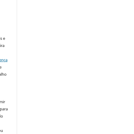
:
s e
ira
ença
e
alho
mir
 para
do
ou