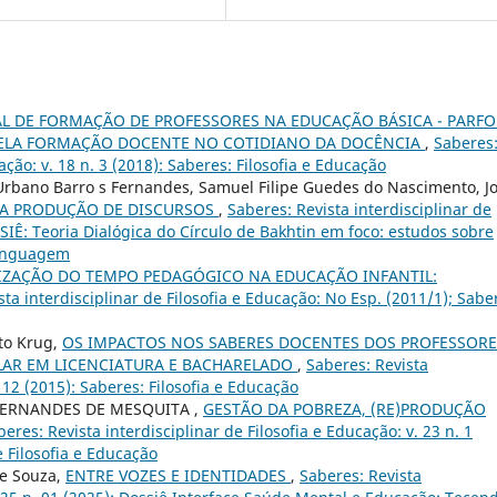
L DE FORMAÇÃO DE PROFESSORES NA EDUCAÇÃO BÁSICA - PARFO
 PELA FORMAÇÃO DOCENTE NO COTIDIANO DA DOCÊNCIA
,
Saberes
ação: v. 18 n. 3 (2018): Saberes: Filosofia e Educação
 Urbano Barro s Fernandes, Samuel Filipe Guedes do Nascimento, J
 A PRODUÇÃO DE DISCURSOS
,
Saberes: Revista interdisciplinar de
SSIÊ: Teoria Dialógica do Círculo de Bakhtin em foco: estudos sobre
 linguagem
IZAÇÃO DO TEMPO PEDAGÓGICO NA EDUCAÇÃO INFANTIL:
sta interdisciplinar de Filosofia e Educação: No Esp. (2011/1); Sabe
to Krug,
OS IMPACTOS NOS SABERES DOCENTES DOS PROFESSORE
LAR EM LICENCIATURA E BACHARELADO
,
Saberes: Revista
. 12 (2015): Saberes: Filosofia e Educação
FERNANDES DE MESQUITA ,
GESTÃO DA POBREZA, (RE)PRODUÇÃO
beres: Revista interdisciplinar de Filosofia e Educação: v. 23 n. 1
e Filosofia e Educação
de Souza,
ENTRE VOZES E IDENTIDADES
,
Saberes: Revista