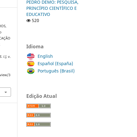
PEDRO DEMO: PESQUISA,
PRINCÍPIO CIENTÍFICO E
EDUCATIVO
520
ROS,
o
UCAÇÃO
R
Idioma
a
English
S. l.]
, v.
Español (España)
Português (Brasil)
/view/3
Edição Atual
s