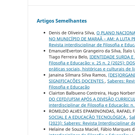
Artigos Semelhantes
Denis de Oliveira Silva,
O PLANO NACIONA
NO MUNICÍPIO DE MARAÃ – AM: A LUTA
Revista interdisciplinar de Filosofia e Educ
EmanuelEverton Grangeiro da Silva, Ítalo
Tiago Ferreira Belo,
IDENTIDADE SURDA E
Filosofia e Educação: v. 25 n. 2 (2025): DO
práticas sociais, históricas e culturais de
Janaina Silmara Silva Ramos,
(DES)ORGAN
SIGNIFICAÇÕES DOCENTES
,
Saberes: Revi
Filosofia e Educação
Clairton Balbueno Contreira, Hugo Norber
DO CEFD/UFSM APÓS A DIVISÃO CURRICU
interdisciplinar de Filosofia e Educação: n
ROMILDO ALVES EPAMINONDAS, RAFAEL 
SOCIAL E A EDUCAÇÃO TECNOLÓGICA
,
Sa
(2023): Saberes: Revista Interdisciplinar d
Helaine de Souza Maciel, Fábio Marques 