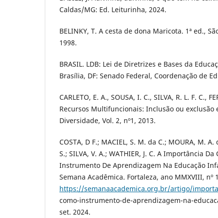
Caldas/MG: Ed. Leiturinha, 2024.
BELINKY, T. A cesta de dona Maricota. 1ª ed., Sã
1998.
BRASIL. LDB: Lei de Diretrizes e Bases da Educaçã
Brasília, DF: Senado Federal, Coordenação de Ed
CARLETO, E. A., SOUSA, I. C., SILVA, R. L. F. C., F
Recursos Multifuncionais: Inclusão ou exclusão e
Diversidade, Vol. 2, nº1, 2013.
COSTA, D F.; MACIEL, S. M. da C.; MOURA, M. A. d
S.; SILVA, V. A.; WATHIER, J. C. A Importância 
Instrumento De Aprendizagem Na Educação Infant
Semana Acadêmica. Fortaleza, ano MMXVIII, nº 1
https://semanaacademica.org.br/artigo/importa
como-instrumento-de-aprendizagem-na-educacao
set. 2024.