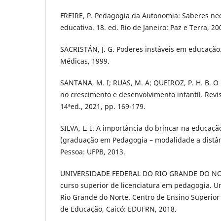
FREIRE, P. Pedagogia da Autonomia: Saberes nec
educativa. 18. ed. Rio de Janeiro: Paz e Terra, 20
SACRISTÁN, J. G. Poderes instáveis em educação.
Médicas, 1999.
SANTANA, M. I; RUAS, M. A; QUEIROZ, P. H. B. O
no crescimento e desenvolvimento infantil. Revi
14ªed., 2021, pp. 169-179.
SILVA, L. I. A importância do brincar na educaçã
(graduação em Pedagogia – modalidade a distânc
Pessoa: UFPB, 2013.
UNIVERSIDADE FEDERAL DO RIO GRANDE DO NORT
curso superior de licenciatura em pedagogia. U
Rio Grande do Norte. Centro de Ensino Superior
de Educação, Caicó: EDUFRN, 2018.