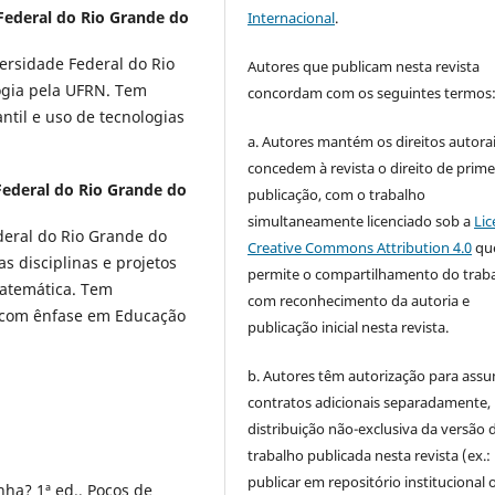
Federal do Rio Grande do
Internacional
.
ersidade Federal do Rio
Autores que publicam nesta revista
gia pela UFRN. Tem
concordam com os seguintes termos
ntil e uso de tecnologias
a. Autores mantém os direitos autorai
concedem à revista o direito de prime
Federal do Rio Grande do
publicação, com o trabalho
simultaneamente licenciado sob a
Lic
eral do Rio Grande do
Creative Commons Attribution 4.0
qu
as disciplinas e projetos
permite o compartilhamento do trab
Matemática. Tem
com reconhecimento da autoria e
l com ênfase em Educação
publicação inicial nesta revista.
b. Autores têm autorização para assu
contratos adicionais separadamente,
distribuição não-exclusiva da versão 
trabalho publicada nesta revista (ex.:
publicar em repositório institucional 
nha? 1ª ed., Poços de