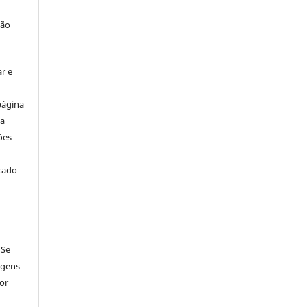
ção
r e
página
ta
ões
icado
 Se
agens
por