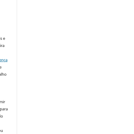
:
s e
ira
ença
e
alho
mir
 para
do
ou