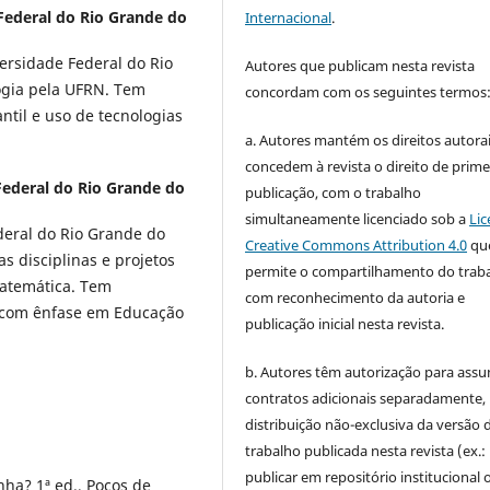
Federal do Rio Grande do
Internacional
.
ersidade Federal do Rio
Autores que publicam nesta revista
gia pela UFRN. Tem
concordam com os seguintes termos
ntil e uso de tecnologias
a. Autores mantém os direitos autorai
concedem à revista o direito de prime
Federal do Rio Grande do
publicação, com o trabalho
simultaneamente licenciado sob a
Lic
eral do Rio Grande do
Creative Commons Attribution 4.0
qu
as disciplinas e projetos
permite o compartilhamento do trab
Matemática. Tem
com reconhecimento da autoria e
l com ênfase em Educação
publicação inicial nesta revista.
b. Autores têm autorização para assu
contratos adicionais separadamente,
distribuição não-exclusiva da versão 
trabalho publicada nesta revista (ex.:
publicar em repositório institucional 
nha? 1ª ed., Poços de