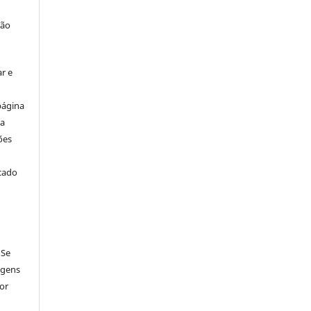
ção
r e
página
ta
ões
icado
 Se
agens
por