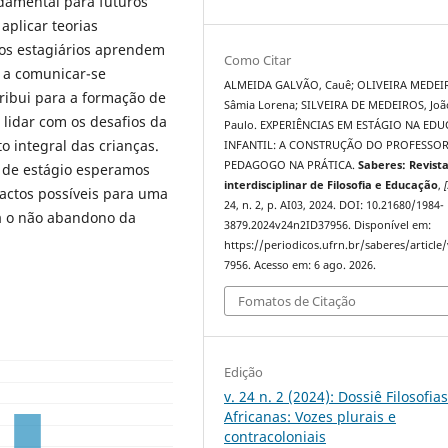
ndamental para futuros
plicar teorias
os estagiários aprendem
Como Citar
 a comunicar-se
ALMEIDA GALVÃO, Cauê; OLIVEIRA MEDEI
tribui para a formação de
Sâmia Lorena; SILVEIRA DE MEDEIROS, Joã
 lidar com os desafios da
Paulo. EXPERIÊNCIAS EM ESTÁGIO NA ED
o integral das crianças.
INFANTIL: A CONSTRUÇÃO DO PROFESSO
PEDAGOGO NA PRÁTICA.
Saberes: Revist
s de estágio esperamos
interdisciplinar de Filosofia e Educação
,
[
actos possíveis para uma
24, n. 2, p. AI03, 2024. DOI: 10.21680/1984-
ça o não abandono da
3879.2024v24n2ID37956. Disponível em:
https://periodicos.ufrn.br/saberes/article
7956. Acesso em: 6 ago. 2026.
Fomatos de Citação
Edição
v. 24 n. 2 (2024): Dossiê Filosofia
Africanas: Vozes plurais e
contracoloniais