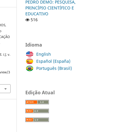
PEDRO DEMO: PESQUISA,
PRINCÍPIO CIENTÍFICO E
EDUCATIVO
516
ROS,
o
UCAÇÃO
R
Idioma
a
English
S. l.]
, v.
Español (España)
Português (Brasil)
/view/3
Edição Atual
s