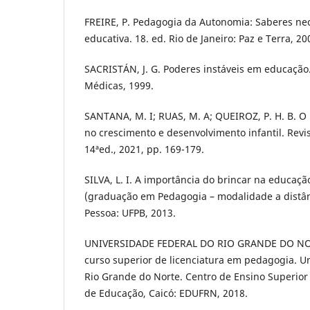
FREIRE, P. Pedagogia da Autonomia: Saberes nec
educativa. 18. ed. Rio de Janeiro: Paz e Terra, 20
SACRISTÁN, J. G. Poderes instáveis em educação.
Médicas, 1999.
SANTANA, M. I; RUAS, M. A; QUEIROZ, P. H. B. O
no crescimento e desenvolvimento infantil. Revi
14ªed., 2021, pp. 169-179.
SILVA, L. I. A importância do brincar na educaçã
(graduação em Pedagogia – modalidade a distânc
Pessoa: UFPB, 2013.
UNIVERSIDADE FEDERAL DO RIO GRANDE DO NORT
curso superior de licenciatura em pedagogia. U
Rio Grande do Norte. Centro de Ensino Superior
de Educação, Caicó: EDUFRN, 2018.