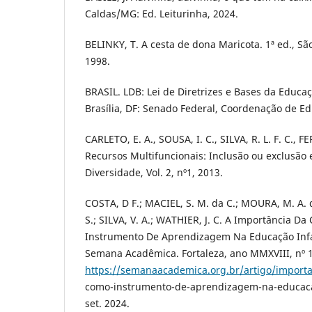
Caldas/MG: Ed. Leiturinha, 2024.
BELINKY, T. A cesta de dona Maricota. 1ª ed., Sã
1998.
BRASIL. LDB: Lei de Diretrizes e Bases da Educaçã
Brasília, DF: Senado Federal, Coordenação de Ed
CARLETO, E. A., SOUSA, I. C., SILVA, R. L. F. C., F
Recursos Multifuncionais: Inclusão ou exclusão e
Diversidade, Vol. 2, nº1, 2013.
COSTA, D F.; MACIEL, S. M. da C.; MOURA, M. A. d
S.; SILVA, V. A.; WATHIER, J. C. A Importância 
Instrumento De Aprendizagem Na Educação Infant
Semana Acadêmica. Fortaleza, ano MMXVIII, nº 1
https://semanaacademica.org.br/artigo/importa
como-instrumento-de-aprendizagem-na-educacao
set. 2024.