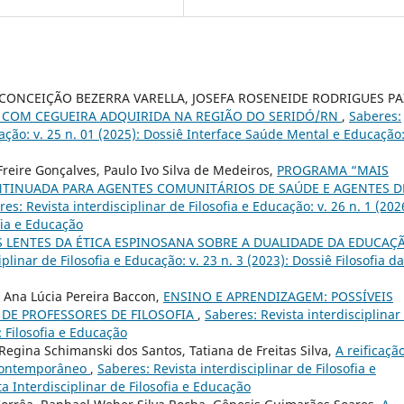
 CONCEIÇÃO BEZERRA VARELLA, JOSEFA ROSENEIDE RODRIGUES PA
S COM CEGUEIRA ADQUIRIDA NA REGIÃO DO SERIDÓ/RN
,
Saberes:
cação: v. 25 n. 01 (2025): Dossiê Interface Saúde Mental e Educação
Freire Gonçalves, Paulo Ivo Silva de Medeiros,
PROGRAMA “MAIS
TINUADA PARA AGENTES COMUNITÁRIOS DE SAÚDE E AGENTES D
es: Revista interdisciplinar de Filosofia e Educação: v. 26 n. 1 (202
fia e Educação
S LENTES DA ÉTICA ESPINOSANA SOBRE A DUALIDADE DA EDUCAÇ
plinar de Filosofia e Educação: v. 23 n. 3 (2023): Dossiê Filosofia da
l, Ana Lúcia Pereira Baccon,
ENSINO E APRENDIZAGEM: POSSÍVEIS
 DE PROFESSORES DE FILOSOFIA
,
Saberes: Revista interdisciplinar
: Filosofia e Educação
Regina Schimanski dos Santos, Tatiana de Freitas Silva,
A reificaçã
 contemporâneo
,
Saberes: Revista interdisciplinar de Filosofia e
ta Interdisciplinar de Filosofia e Educação