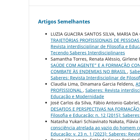
Artigos Semelhantes
LUZIA GUACIRA SANTOS SILVA, MARIA DA
TRAJETÓRIAS PROFISSIONAIS DE PESSOA
Revista interdisciplinar de Filosofia e Edu
Tecendo Saberes Interdisciplinares
Samantha Torres, Renata Aléssio, Girlene 
SAÚDE COM AGENTE” E A FORMAÇÃO CON
COMBATE ÀS ENDEMIAS NO BRASIL
,
Saber
Saberes: Revista Interdisciplinar de Filoso
Claudia Lima, Dinamara Garcia Feldens,
A
PROFISSIONAL
,
Saberes: Revista interdisci
Educação e Modernidade
José Carlos da Silva, Fábio Antonio Gabrie
DESAFIOS E PERSPECTIVAS NA FORMAÇÃO
Filosofia e Educação: n. 12 (2015): Saberes
Natasha Yukari Schiavinato Nakata, Flávia 
consciência atrelada ao vazio do homem
Educação: v. 23 n. 1 (2023): Saberes: Revis