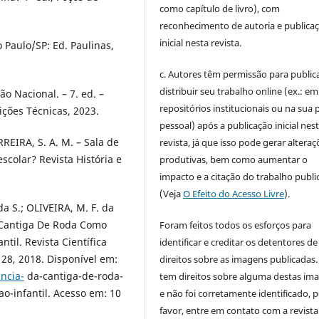
como capítulo de livro), com
reconhecimento de autoria e publica
inicial nesta revista.
o Paulo/SP: Ed. Paulinas,
c. Autores têm permissão para publica
distribuir seu trabalho online (ex.: em
o Nacional. – 7. ed. –
repositórios institucionais ou na sua 
ições Técnicas, 2023.
pessoal) após a publicação inicial nes
ERREIRA, S. A. M. – Sala de
revista, já que isso pode gerar alteraç
scolar? Revista História e
produtivas, bem como aumentar o
impacto e a citação do trabalho publ
(Veja
O Efeito do Acesso Livre
).
a S.; OLIVEIRA, M. F. da
Da Cantiga De Roda Como
Foram feitos todos os esforços para
il. Revista Científica
identificar e creditar os detentores de
28, 2018. Disponível em:
direitos sobre as imagens publicadas.
ncia-
da-cantiga-de-roda-
tem direitos sobre alguma destas im
-infantil. Acesso em: 10
e não foi corretamente identificado, 
favor, entre em contato com a revista