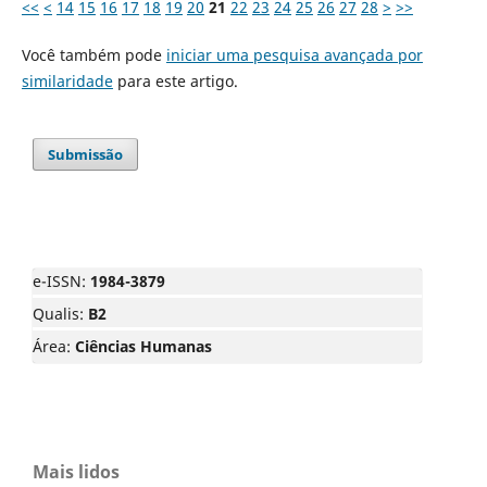
<<
<
14
15
16
17
18
19
20
21
22
23
24
25
26
27
28
>
>>
Você também pode
iniciar uma pesquisa avançada por
similaridade
para este artigo.
Submissão
e-ISSN:
1984-3879
Qualis:
B2
Área:
Ciências Humanas
Mais lidos