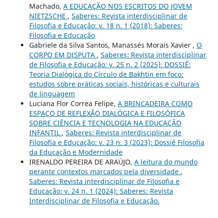
Machado,
A EDUCAÇÃO NOS ESCRITOS DO JOVEM
NIETZSCHE
,
Saberes: Revista interdisciplinar de
Filosofia e Educação: v. 18 n. 1 (2018): Saberes:
Filosofia e Educação
Gabriele da Silva Santos, Manassés Morais Xavier ,
O
CORPO EM DISPUTA
,
Saberes: Revista interdisciplinar
de Filosofia e Educação: v. 25 n. 2 (2025): DOSSIÊ:
Teoria Dialógica do Círculo de Bakhtin em foco:
estudos sobre práticas sociais, históricas e culturais
de linguagem
Luciana Flor Correa Felipe,
A BRINCADEIRA COMO
ESPAÇO DE REFLEXÃO DIALÓGICA E FILOSÓFICA
SOBRE CIÊNCIA E TECNOLOGIA NA EDUCAÇÃO
INFANTIL
,
Saberes: Revista interdisciplinar de
Filosofia e Educação: v. 23 n. 3 (2023): Dossiê Filosofia
da Educação e Modernidade
IRENALDO PEREIRA DE ARAÚJO,
A leitura do mundo
perante contextos marcados pela diversidade
,
Saberes: Revista interdisciplinar de Filosofia e
Educação: v. 24 n. 1 (2024): Saberes: Revista
Interdisciplinar de Filosofia e Educação.