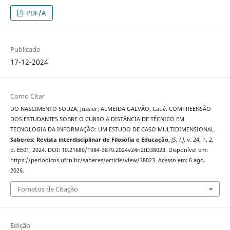
PDF/A
Publicado
17-12-2024
Como Citar
DO NASCIMENTO SOUZA, Jussier; ALMEIDA GALVÃO, Cauê. COMPREENSÃO
DOS ESTUDANTES SOBRE O CURSO A DISTÂNCIA DE TÉCNICO EM
TECNOLOGIA DA INFORMAÇÃO: UM ESTUDO DE CASO MULTIDIMENSIONAL.
Saberes: Revista interdisciplinar de Filosofia e Educação
,
[S. l.]
, v. 24, n. 2,
p. EE01, 2024. DOI: 10.21680/1984-3879.2024v24n2ID38023. Disponível em:
https://periodicos.ufrn.br/saberes/article/view/38023. Acesso em: 6 ago.
2026.
Fomatos de Citação
Edição