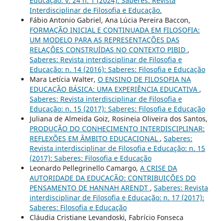
Educação: v. 24 n. 1 (2024): Saberes: Revista
Interdisciplinar de Filosofia e Educação.
Fábio Antonio Gabriel, Ana Lúcia Pereira Baccon,
FORMAÇÃO INICIAL E CONTINUADA EM FILOSOFIA:
UM MODELO PARA AS REPRESENTAÇÕES DAS
RELAÇÕES CONSTRUÍDAS NO CONTEXTO PIBID
,
Saberes: Revista interdisciplinar de Filosofia e
Educação: n. 14 (2016): Saberes: Filosofia e Educação
Mara Letícia Walter,
O ENSINO DE FILOSOFIA NA
EDUCAÇÃO BÁSICA: UMA EXPERIÊNCIA EDUCATIVA
,
Saberes: Revista interdisciplinar de Filosofia e
Educação: n. 15 (2017): Saberes: Filosofia e Educação
Juliana de Almeida Goiz, Rosineia Oliveira dos Santos,
PRODUÇÃO DO CONHECIMENTO INTERDISCIPLINAR:
REFLEXÕES EM ÂMBITO EDUCACIONAL
,
Saberes:
Revista interdisciplinar de Filosofia e Educação: n. 15
(2017): Saberes: Filosofia e Educação
Leonardo Pellegrinello Camargo,
A CRISE DA
AUTORIDADE DA EDUCAÇÃO: CONTRIBUIÇÕES DO
PENSAMENTO DE HANNAH ARENDT
,
Saberes: Revista
interdisciplinar de Filosofia e Educação: n. 17 (2017):
Saberes: Filosofia e Educação
Cláudia Cristiane Levandoski, Fabrício Fonseca