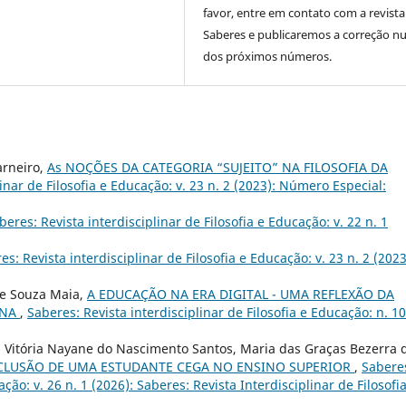
favor, entre em contato com a revista
Saberes e publicaremos a correção 
dos próximos números.
arneiro,
As NOÇÕES DA CATEGORIA “SUJEITO” NA FILOSOFIA DA
inar de Filosofia e Educação: v. 23 n. 2 (2023): Número Especial:
beres: Revista interdisciplinar de Filosofia e Educação: v. 22 n. 1
es: Revista interdisciplinar de Filosofia e Educação: v. 23 n. 2 (2023
de Souza Maia,
A EDUCAÇÃO NA ERA DIGITAL - UMA REFLEXÃO DA
INA
,
Saberes: Revista interdisciplinar de Filosofia e Educação: n. 10
Vitória Nayane do Nascimento Santos, Maria das Graças Bezerra 
NCLUSÃO DE UMA ESTUDANTE CEGA NO ENSINO SUPERIOR
,
Sabere
ação: v. 26 n. 1 (2026): Saberes: Revista Interdisciplinar de Filosofi