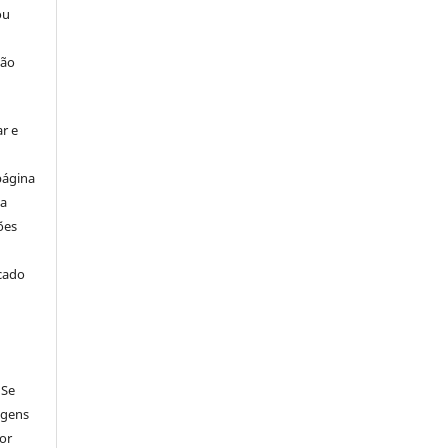
ou
ção
r e
página
ta
ões
icado
 Se
agens
por