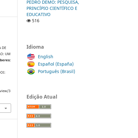
PEDRO DEMO: PESQUISA,
PRINCÍPIO CIENTÍFICO E
EDUCATIVO
516
A
Idioma
A DE
ÃO: UM
English
beres:
Español (España)
Português (Brasil)
DOI:
/view/3
Edição Atual
s