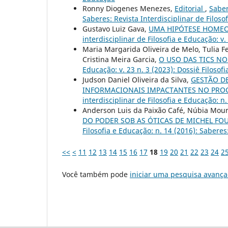
Ronny Diogenes Menezes,
Editorial
,
Saber
Saberes: Revista Interdisciplinar de Filoso
Gustavo Luiz Gava,
UMA HIPÓTESE HOMEOS
interdisciplinar de Filosofia e Educação: v.
Maria Margarida Oliveira de Melo, Tulia F
Cristina Meira Garcia,
O USO DAS TICS NO
Educação: v. 23 n. 3 (2023): Dossiê Filos
Judson Daniel Oliveira da Silva,
GESTÃO DE
INFORMACIONAIS IMPACTANTES NO PRO
interdisciplinar de Filosofia e Educação: n
Anderson Luis da Paixão Café, Núbia Mour
DO PODER SOB AS ÓTICAS DE MICHEL FO
Filosofia e Educação: n. 14 (2016): Saberes
<<
<
11
12
13
14
15
16
17
18
19
20
21
22
23
24
2
Você também pode
iniciar uma pesquisa avança