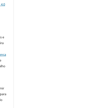
 4.0
:
s e
ira
ença
e
alho
mir
 para
do