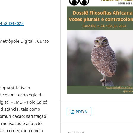
24n2ID38023
Metrópole Digital., Curso
a quantitativa a
nico em Tecnologia da
gital – IMD – Polo Caicó
distância, tais como
PDF/A
comunicação; satisfação
 motivação e aspectos
apas, começando com a
Publicado