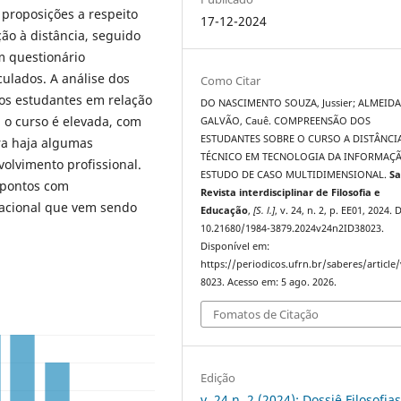
 proposições a respeito
17-12-2024
ão à distância, seguido
m questionário
ulados. A análise dos
Como Citar
os estudantes em relação
DO NASCIMENTO SOUZA, Jussier; ALMEID
 o curso é elevada, com
GALVÃO, Cauê. COMPREENSÃO DOS
ESTUDANTES SOBRE O CURSO A DISTÂNCI
ra haja algumas
TÉCNICO EM TECNOLOGIA DA INFORMAÇ
olvimento profissional.
ESTUDO DE CASO MULTIDIMENSIONAL.
Sa
 pontos com
Revista interdisciplinar de Filosofia e
cacional que vem sendo
Educação
,
[S. l.]
, v. 24, n. 2, p. EE01, 2024. 
10.21680/1984-3879.2024v24n2ID38023.
Disponível em:
https://periodicos.ufrn.br/saberes/article
8023. Acesso em: 5 ago. 2026.
Fomatos de Citação
Edição
v. 24 n. 2 (2024): Dossiê Filosofia