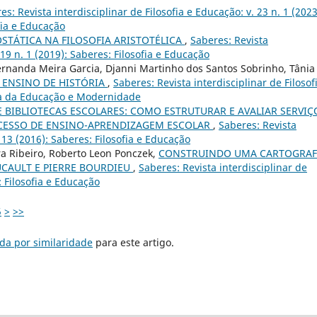
es: Revista interdisciplinar de Filosofia e Educação: v. 23 n. 1 (2023
fia e Educação
TÁTICA NA FILOSOFIA ARISTOTÉLICA
,
Saberes: Revista
 19 n. 1 (2019): Saberes: Filosofia e Educação
ernanda Meira Garcia, Djanni Martinho dos Santos Sobrinho, Tânia
 ENSINO DE HISTÓRIA
,
Saberes: Revista interdisciplinar de Filosof
ofia da Educação e Modernidade
 BIBLIOTECAS ESCOLARES: COMO ESTRUTURAR E AVALIAR SERVIÇ
CESSO DE ENSINO-APRENDIZAGEM ESCOLAR
,
Saberes: Revista
. 13 (2016): Saberes: Filosofia e Educação
a Ribeiro, Roberto Leon Ponczek,
CONSTRUINDO UMA CARTOGRAF
UCAULT E PIERRE BOURDIEU
,
Saberes: Revista interdisciplinar de
: Filosofia e Educação
5
>
>>
da por similaridade
para este artigo.