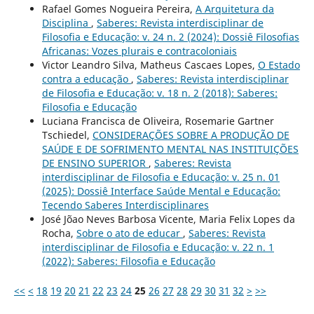
Rafael Gomes Nogueira Pereira,
A Arquitetura da
Disciplina
,
Saberes: Revista interdisciplinar de
Filosofia e Educação: v. 24 n. 2 (2024): Dossiê Filosofias
Africanas: Vozes plurais e contracoloniais
Victor Leandro Silva, Matheus Cascaes Lopes,
O Estado
contra a educação
,
Saberes: Revista interdisciplinar
de Filosofia e Educação: v. 18 n. 2 (2018): Saberes:
Filosofia e Educação
Luciana Francisca de Oliveira, Rosemarie Gartner
Tschiedel,
CONSIDERAÇÕES SOBRE A PRODUÇÃO DE
SAÚDE E DE SOFRIMENTO MENTAL NAS INSTITUIÇÕES
DE ENSINO SUPERIOR
,
Saberes: Revista
interdisciplinar de Filosofia e Educação: v. 25 n. 01
(2025): Dossiê Interface Saúde Mental e Educação:
Tecendo Saberes Interdisciplinares
José Jõao Neves Barbosa Vicente, Maria Felix Lopes da
Rocha,
Sobre o ato de educar
,
Saberes: Revista
interdisciplinar de Filosofia e Educação: v. 22 n. 1
(2022): Saberes: Filosofia e Educação
<<
<
18
19
20
21
22
23
24
25
26
27
28
29
30
31
32
>
>>