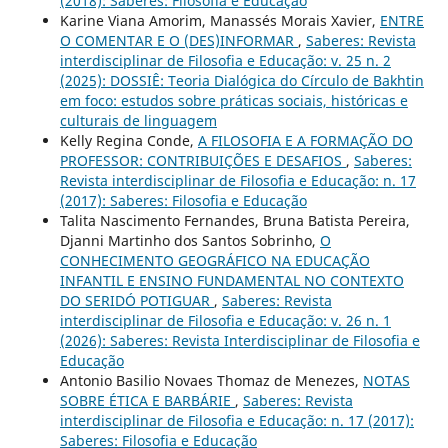
(2018): Saberes: Filosofia e Educação
Karine Viana Amorim, Manassés Morais Xavier,
ENTRE
O COMENTAR E O (DES)INFORMAR
,
Saberes: Revista
interdisciplinar de Filosofia e Educação: v. 25 n. 2
(2025): DOSSIÊ: Teoria Dialógica do Círculo de Bakhtin
em foco: estudos sobre práticas sociais, históricas e
culturais de linguagem
Kelly Regina Conde,
A FILOSOFIA E A FORMAÇÃO DO
PROFESSOR: CONTRIBUIÇÕES E DESAFIOS
,
Saberes:
Revista interdisciplinar de Filosofia e Educação: n. 17
(2017): Saberes: Filosofia e Educação
Talita Nascimento Fernandes, Bruna Batista Pereira,
Djanni Martinho dos Santos Sobrinho,
O
CONHECIMENTO GEOGRÁFICO NA EDUCAÇÃO
INFANTIL E ENSINO FUNDAMENTAL NO CONTEXTO
DO SERIDÓ POTIGUAR
,
Saberes: Revista
interdisciplinar de Filosofia e Educação: v. 26 n. 1
(2026): Saberes: Revista Interdisciplinar de Filosofia e
Educação
Antonio Basilio Novaes Thomaz de Menezes,
NOTAS
SOBRE ÉTICA E BARBÁRIE
,
Saberes: Revista
interdisciplinar de Filosofia e Educação: n. 17 (2017):
Saberes: Filosofia e Educação