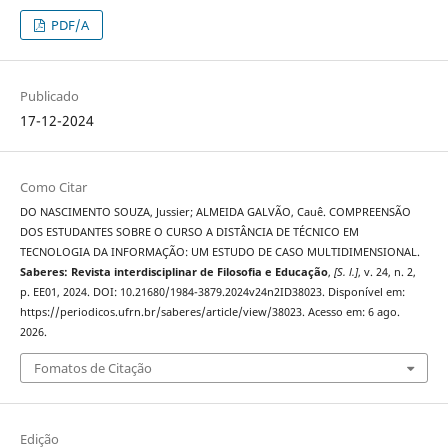
PDF/A
Publicado
17-12-2024
Como Citar
DO NASCIMENTO SOUZA, Jussier; ALMEIDA GALVÃO, Cauê. COMPREENSÃO
DOS ESTUDANTES SOBRE O CURSO A DISTÂNCIA DE TÉCNICO EM
TECNOLOGIA DA INFORMAÇÃO: UM ESTUDO DE CASO MULTIDIMENSIONAL.
Saberes: Revista interdisciplinar de Filosofia e Educação
,
[S. l.]
, v. 24, n. 2,
p. EE01, 2024. DOI: 10.21680/1984-3879.2024v24n2ID38023. Disponível em:
https://periodicos.ufrn.br/saberes/article/view/38023. Acesso em: 6 ago.
2026.
Fomatos de Citação
Edição