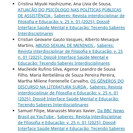
Cristina Miyuki Hashizume, Ana Lívia de Sousa,
ATUAÇÃO DO PSICÓLOGO NAS POLÍTICAS PÚBLICAS
DE ASSISTÊNCIA
,
Saberes: Revista interdisciplinar de
Filosofia e Educação: v. 25 n. 01 (2025): Dossiê
Interface Saúde Mental e Educação: Tecendo Saberes
Interdisciplinares
Cristian Geovane Gauto Vasques, Alberto Mesaque
Martins,
ABUSO SEXUAL DE MENINOS
,
Saberes:
Revista interdisciplinar de Filosofia e Educação: v. 25
n. 01 (2025): Dossiê Interface Saúde Mental e
Educação: Tecendo Saberes Interdisciplinares
Macileide Rufino Silva, Agenor Leandro de Sousa
Filho, Maria Rerbelânia de Souza Pereira Pereira,
Martha Milene Fontenelle Carvalho,
OS GÊNEROS DO
DISCURSO NA LITERATURA SURDA
,
Saberes: Revista
interdisciplinar de Filosofia e Educação: v. 25 n. 01
(2025): Dossiê Interface Saúde Mental e Educação:
Tecendo Saberes Interdisciplinares
Samuel Filipe, Manassés Morais Xavier,
Da BBC News
Brasil ao YouTube
,
Saberes: Revista interdisciplinar
de Filosofia e Educação: v. 25 n. 01 (2025): Dossiê
Interface Saúde Mental e Educação: Tecendo Saberes