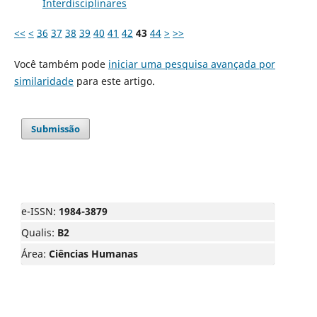
Interdisciplinares
<<
<
36
37
38
39
40
41
42
43
44
>
>>
Você também pode
iniciar uma pesquisa avançada por
similaridade
para este artigo.
Submissão
e-ISSN:
1984-3879
Qualis:
B2
Área:
Ciências Humanas