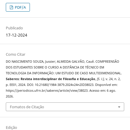
PDF/A
Publicado
17-12-2024
Como Citar
DO NASCIMENTO SOUZA, Jussier; ALMEIDA GALVÃO, Cauê. COMPREENSÃO
DOS ESTUDANTES SOBRE O CURSO A DISTÂNCIA DE TÉCNICO EM
TECNOLOGIA DA INFORMAÇÃO: UM ESTUDO DE CASO MULTIDIMENSIONAL.
Saberes: Revista interdisciplinar de Filosofia e Educação
,
[S. l.]
, v. 24, n. 2,
p. EE01, 2024. DOI: 10.21680/1984-3879.2024v24n2ID38023. Disponível em:
https://periodicos.ufrn.br/saberes/article/view/38023. Acesso em: 6 ago.
2026.
Fomatos de Citação
Edição