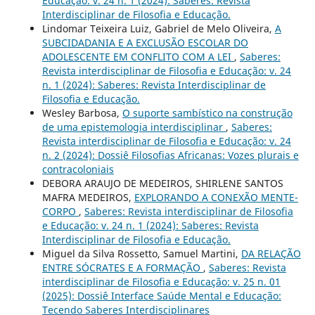
Educação: v. 24 n. 1 (2024): Saberes: Revista
Interdisciplinar de Filosofia e Educação.
Lindomar Teixeira Luiz, Gabriel de Melo Oliveira,
A
SUBCIDADANIA E A EXCLUSÃO ESCOLAR DO
ADOLESCENTE EM CONFLITO COM A LEI
,
Saberes:
Revista interdisciplinar de Filosofia e Educação: v. 24
n. 1 (2024): Saberes: Revista Interdisciplinar de
Filosofia e Educação.
Wesley Barbosa,
O suporte sambístico na construção
de uma epistemologia interdisciplinar
,
Saberes:
Revista interdisciplinar de Filosofia e Educação: v. 24
n. 2 (2024): Dossiê Filosofias Africanas: Vozes plurais e
contracoloniais
DEBORA ARAUJO DE MEDEIROS, SHIRLENE SANTOS
MAFRA MEDEIROS,
EXPLORANDO A CONEXÃO MENTE-
CORPO
,
Saberes: Revista interdisciplinar de Filosofia
e Educação: v. 24 n. 1 (2024): Saberes: Revista
Interdisciplinar de Filosofia e Educação.
Miguel da Silva Rossetto, Samuel Martini,
DA RELAÇÃO
ENTRE SÓCRATES E A FORMAÇÃO
,
Saberes: Revista
interdisciplinar de Filosofia e Educação: v. 25 n. 01
(2025): Dossiê Interface Saúde Mental e Educação:
Tecendo Saberes Interdisciplinares