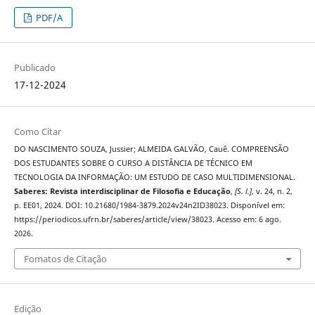
PDF/A
Publicado
17-12-2024
Como Citar
DO NASCIMENTO SOUZA, Jussier; ALMEIDA GALVÃO, Cauê. COMPREENSÃO
DOS ESTUDANTES SOBRE O CURSO A DISTÂNCIA DE TÉCNICO EM
TECNOLOGIA DA INFORMAÇÃO: UM ESTUDO DE CASO MULTIDIMENSIONAL.
Saberes: Revista interdisciplinar de Filosofia e Educação
,
[S. l.]
, v. 24, n. 2,
p. EE01, 2024. DOI: 10.21680/1984-3879.2024v24n2ID38023. Disponível em:
https://periodicos.ufrn.br/saberes/article/view/38023. Acesso em: 6 ago.
2026.
Fomatos de Citação
Edição