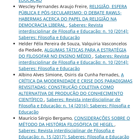
EDUCAÇÃO
Wescley Fernandes Araujo Freire,
RELIGIÃO, ESFERA
PÚBLICA E PÓS-SECULARISMO: O DEBATE RAWLS-
HABERMAS ACERCA DO PAPEL DA RELIGIÃO NA
DEMOCRACIA LIBERAL
,
Saberes: Revista
interdisciplinar de Filosofia e Educação: n. 10 (2014):
Saberes: Filosofia e Educação
Helder Félix Pereira de Souza, Valquiria Vasconcelos
da Piedade,
ALGUMAS TÁTICAS PARA A ESTRATÉGIA
DO FILOSOFAR NO ENSINO MÉDIO
,
Saberes: Revista
interdisciplinar de Filosofia e Educação: n. 10 (2014):
Saberes: Filosofia e Educação
Albino Alves Simione, Osiris da Cunha Fernades,
A
CRÍTICA DA MODERNIDADE E CRISE DOS PARADIGMAS
REVISITADAS: CONSTRUÇÃO COLETIVA COMO
ALTERNATIVA DE PRODUÇÃO DO CONHECIMENTO
CIENTÍFICO
,
Saberes: Revista interdisciplinar de
Filosofia e Educação: n. 14 (2016): Saberes: Filosofia e
Educação
Maurício Sérgio Bergamo,
CONSIDERAÇÕES SOBRE O
MÉTODO DA HISTÓRIA FILOSÓFICA DE HEGEL
,
Saberes: Revista interdisciplinar de Filosofia e
Educação: n. 15 (2017): Saberes: Filosofia e Educação