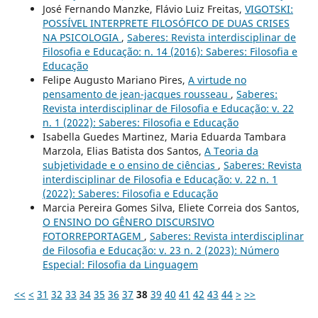
José Fernando Manzke, Flávio Luiz Freitas,
VIGOTSKI:
POSSÍVEL INTERPRETE FILOSÓFICO DE DUAS CRISES
NA PSICOLOGIA
,
Saberes: Revista interdisciplinar de
Filosofia e Educação: n. 14 (2016): Saberes: Filosofia e
Educação
Felipe Augusto Mariano Pires,
A virtude no
pensamento de jean-jacques rousseau
,
Saberes:
Revista interdisciplinar de Filosofia e Educação: v. 22
n. 1 (2022): Saberes: Filosofia e Educação
Isabella Guedes Martinez, Maria Eduarda Tambara
Marzola, Elias Batista dos Santos,
A Teoria da
subjetividade e o ensino de ciências
,
Saberes: Revista
interdisciplinar de Filosofia e Educação: v. 22 n. 1
(2022): Saberes: Filosofia e Educação
Marcia Pereira Gomes Silva, Eliete Correia dos Santos,
O ENSINO DO GÊNERO DISCURSIVO
FOTORREPORTAGEM
,
Saberes: Revista interdisciplinar
de Filosofia e Educação: v. 23 n. 2 (2023): Número
Especial: Filosofia da Linguagem
<<
<
31
32
33
34
35
36
37
38
39
40
41
42
43
44
>
>>