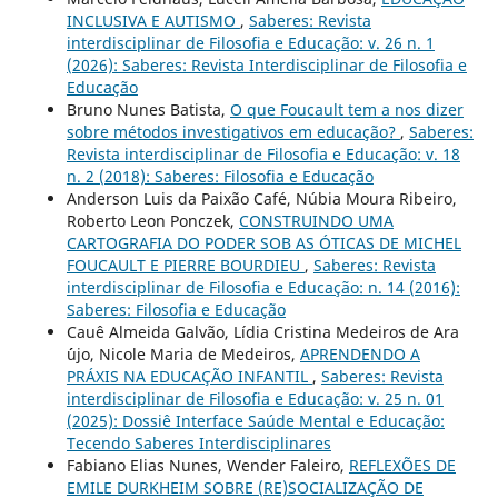
INCLUSIVA E AUTISMO
,
Saberes: Revista
interdisciplinar de Filosofia e Educação: v. 26 n. 1
(2026): Saberes: Revista Interdisciplinar de Filosofia e
Educação
Bruno Nunes Batista,
O que Foucault tem a nos dizer
sobre métodos investigativos em educação?
,
Saberes:
Revista interdisciplinar de Filosofia e Educação: v. 18
n. 2 (2018): Saberes: Filosofia e Educação
Anderson Luis da Paixão Café, Núbia Moura Ribeiro,
Roberto Leon Ponczek,
CONSTRUINDO UMA
CARTOGRAFIA DO PODER SOB AS ÓTICAS DE MICHEL
FOUCAULT E PIERRE BOURDIEU
,
Saberes: Revista
interdisciplinar de Filosofia e Educação: n. 14 (2016):
Saberes: Filosofia e Educação
Cauê Almeida Galvão, Lídia Cristina Medeiros de Ara
´´ujo, Nicole Maria de Medeiros,
APRENDENDO A
PRÁXIS NA EDUCAÇÃO INFANTIL
,
Saberes: Revista
interdisciplinar de Filosofia e Educação: v. 25 n. 01
(2025): Dossiê Interface Saúde Mental e Educação:
Tecendo Saberes Interdisciplinares
Fabiano Elias Nunes, Wender Faleiro,
REFLEXÕES DE
EMILE DURKHEIM SOBRE (RE)SOCIALIZAÇÃO DE