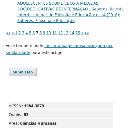
ADOLESCENTES SUBMETIDOS À MEDIDAS
SOCIOEDUCATIVAS DE INTERNAÇÃO
,
Saberes: Revista
interdisciplinar de Filosofia e Educação: n. 14 (2016):
Saberes: Filosofia e Educação
<<
<
1
2
3
4
5
6
7
8
9
10
11
12
13
14
15
>
>>
Você também pode
iniciar uma pesquisa avançada por
similaridade
para este artigo.
Submissão
e-ISSN:
1984-3879
Qualis:
B2
Área:
Ciências Humanas