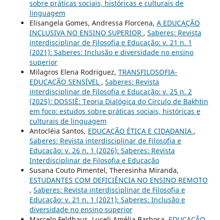
sobre práticas sociais, históricas e culturais de
linguagem
Elisangela Gomes, Andressa Florcena,
A EDUCAÇÃO
INCLUSIVA NO ENSINO SUPERIOR
,
Saberes: Revista
interdisciplinar de Filosofia e Educação: v. 21 n. 1
(2021): Saberes: Inclusão e diversidade no ensino
superior
Milagros Elena Rodriguez,
TRANSFILOSOFIA-
EDUCAÇÃO SENSÍVEL
,
Saberes: Revista
interdisciplinar de Filosofia e Educação: v. 25 n. 2
(2025): DOSSIÊ: Teoria Dialógica do Círculo de Bakhtin
em foco: estudos sobre práticas sociais, históricas e
culturais de linguagem
Antocléia Santos,
EDUCAÇÃO ÉTICA E CIDADANIA
,
Saberes: Revista interdisciplinar de Filosofia e
Educação: v. 26 n. 1 (2026): Saberes: Revista
Interdisciplinar de Filosofia e Educação
Susana Couto Pimentel, Theresinha Miranda,
ESTUDANTES COM DEFICIÊNCIA NO ENSINO REMOTO
,
Saberes: Revista interdisciplinar de Filosofia e
Educação: v. 21 n. 1 (2021): Saberes: Inclusão e
diversidade no ensino superior
Marcelo Feldhaus, Luceli Amélia Barbosa,
EDUCAÇÃO