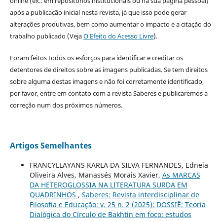
online (ex.: em repositórios institucionais ou na sua página pessoal)
após a publicação inicial nesta revista, já que isso pode gerar
alterações produtivas, bem como aumentar o impacto e a citação do
trabalho publicado (Veja
O Efeito do Acesso Livre
).
Foram feitos todos os esforços para identificar e creditar os
detentores de direitos sobre as imagens publicadas. Se tem direitos
sobre alguma destas imagens e não foi corretamente identificado,
por favor, entre em contato com a revista Saberes e publicaremos a
correção num dos próximos números.
Artigos Semelhantes
FRANCYLLAYANS KARLA DA SILVA FERNANDES, Edneia
Oliveira Alves, Manassés Morais Xavier,
As MARCAS
DA HETEROGLOSSIA NA LITERATURA SURDA EM
QUADRINHOS
,
Saberes: Revista interdisciplinar de
Filosofia e Educação: v. 25 n. 2 (2025): DOSSIÊ: Teoria
Dialógica do Círculo de Bakhtin em foco: estudos