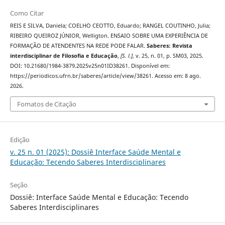
Como Citar
REIS E SILVA, Daniela; COELHO CEOTTO, Eduardo; RANGEL COUTINHO, Julia;
RIBEIRO QUEIROZ JÚNIOR, Welligton. ENSAIO SOBRE UMA EXPERIÊNCIA DE
FORMAÇÃO DE ATENDENTES NA REDE PODE FALAR.
Saberes: Revista
interdisciplinar de Filosofia e Educação
,
[S. l.]
, v. 25, n. 01, p. SM03, 2025.
DOI: 10.21680/1984-3879.2025v25n01ID38261. Disponível em:
https://periodicos.ufrn.br/saberes/article/view/38261. Acesso em: 8 ago.
2026.
Fomatos de Citação
Edição
v. 25 n. 01 (2025): Dossiê Interface Saúde Mental e
Educação: Tecendo Saberes Interdisciplinares
Seção
Dossiê: Interface Saúde Mental e Educação: Tecendo
Saberes Interdisciplinares