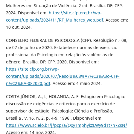
Mulheres em Situação de Violência. 2 ed. Brasília, DF: CFP,
2024. Disponível em:
https://site.cfp.org.br/wp-
content/uploads/2024/11/RT_Mulheres_web.pdf
. Acesso em:
10 out. 2024.
CONSELHO FEDERAL DE PSICOLOGIA (CFP). Resolução n.º 08,
de 07 de julho de 2020. Estabelece normas de exercício
profissional da Psicologia em relação às violências de
gênero. Brasília, DF: CFP, 2020. Disponível em:
https://site.cfp.org.br/wp-
content/uploads/2020/07/Resolu%C3%A7%C3%A3o-CFP-
n%C2%BA-082020.pdf
. Acesso em: 4 maio 2024.
COSTA JÚNIOR, A., L; HOLANDA, A. F. Estágio em Psicologia:
discussão de exigências e critérios para o exercício de
supervisor de estágio. Psicologia: Ciência e Profissão,
Brasília , v. 16, n. 2, p. 4-9, 1996 . Disponível em
https://www.scielo.br/j/pcp/a/QxyTmphykzLWy9dTt7n7ZsN/
Acesso em: 14 nov. 2024.