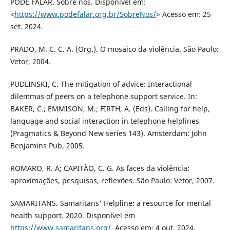
PODE FALAR. Sobre nós. Disponível em:
<
https://www.podefalar.org.br/SobreNos/
> Acesso em: 25
set. 2024.
PRADO, M. C. C. A. (Org.). O mosaico da violência. São Paulo:
Vetor, 2004.
PUDLINSKI, C. The mitigation of advice: Interactional
dilemmas of peers on a telephone support service. In:
BAKER, C.; EMMISON, M.; FIRTH, A. (Eds). Calling for help,
language and social interaction in telephone helplines
(Pragmatics & Beyond New series 143). Amsterdam: John
Benjamins Pub, 2005.
ROMARO, R. A; CAPITÃO, C. G. As faces da violência:
aproximações, pesquisas, reflexões. São Paulo: Vetor, 2007.
SAMARITANS. Samaritans' Helpline: a resource for mental
health support. 2020. Disponível em
https://www.samaritans.org/
. Acesso em: 4 out. 2024.