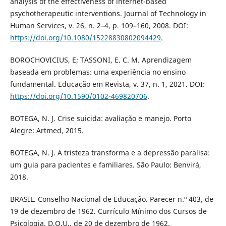
analysis of the effectiveness of internet-based
psychotherapeutic interventions. Journal of Technology in
Human Services, v. 26, n. 2–4, p. 109–160, 2008. DOI:
https://doi.org/10.1080/15228830802094429
.
BOROCHOVICIUS, E; TASSONI, E. C. M. Aprendizagem
baseada em problemas: uma experiência no ensino
fundamental. Educação em Revista, v. 37, n. 1, 2021. DOI:
https://doi.org/10.1590/0102-469820706
.
BOTEGA, N. J. Crise suicida: avaliação e manejo. Porto
Alegre: Artmed, 2015.
BOTEGA, N. J. A tristeza transforma e a depressão paralisa:
um guia para pacientes e familiares. São Paulo: Benvirá,
2018.
BRASIL. Conselho Nacional de Educação. Parecer n.º 403, de
19 de dezembro de 1962. Currículo Mínimo dos Cursos de
Psicologia. D.O.U., de 20 de dezembro de 1962.