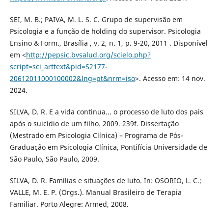
SEI, M. B.; PAIVA, M. L. S. C. Grupo de supervisão em
Psicologia e a função de holding do supervisor. Psicologia
Ensino & Form., Brasília , v. 2, n. 1, p. 9-20, 2011 . Disponível
em <
http://pepsic.bvsalud.org/scielo.php?
script=sci_arttext&pid=S2177-
20612011000100002&lng=pt&nrm=iso
>. Acesso em: 14 nov.
2024.
SILVA, D. R. E a vida continua... o processo de luto dos pais
após o suicídio de um filho. 2009. 239f. Dissertação
(Mestrado em Psicologia Clínica) – Programa de Pós-
Graduação em Psicologia Clínica, Pontifícia Universidade de
São Paulo, São Paulo, 2009.
SILVA, D. R. Famílias e situações de luto. In: OSORIO, L. C.;
VALLE, M. E. P. (Orgs.). Manual Brasileiro de Terapia
Familiar. Porto Alegre: Armed, 2008.