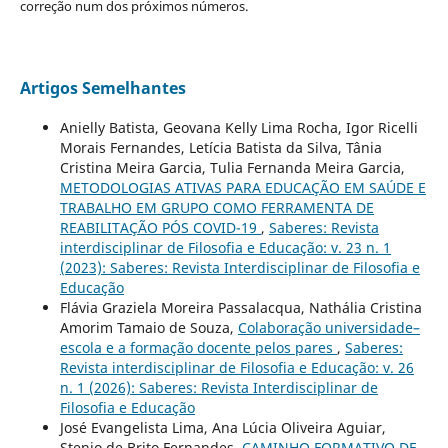
correção num dos próximos números.
Artigos Semelhantes
Anielly Batista, Geovana Kelly Lima Rocha, Igor Ricelli
Morais Fernandes, Letícia Batista da Silva, Tânia
Cristina Meira Garcia, Tulia Fernanda Meira Garcia,
METODOLOGIAS ATIVAS PARA EDUCAÇÃO EM SAÚDE E
TRABALHO EM GRUPO COMO FERRAMENTA DE
REABILITAÇÃO PÓS COVID-19
,
Saberes: Revista
interdisciplinar de Filosofia e Educação: v. 23 n. 1
(2023): Saberes: Revista Interdisciplinar de Filosofia e
Educação
Flávia Graziela Moreira Passalacqua, Nathália Cristina
Amorim Tamaio de Souza,
Colaboração universidade–
escola e a formação docente pelos pares
,
Saberes:
Revista interdisciplinar de Filosofia e Educação: v. 26
n. 1 (2026): Saberes: Revista Interdisciplinar de
Filosofia e Educação
José Evangelista Lima, Ana Lúcia Oliveira Aguiar,
Stenio de Brito Fernandes,
CAMINHO FORMATIVO DE