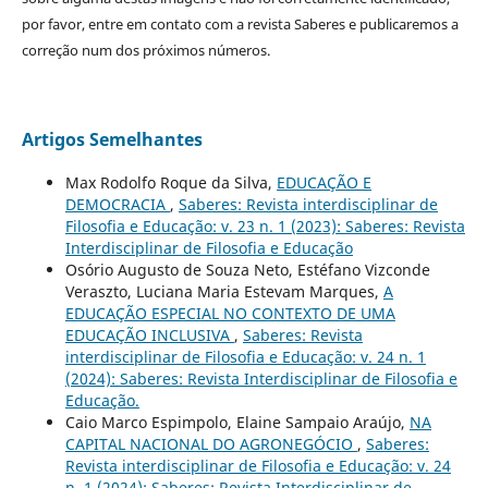
por favor, entre em contato com a revista Saberes e publicaremos a
correção num dos próximos números.
Artigos Semelhantes
Max Rodolfo Roque da Silva,
EDUCAÇÃO E
DEMOCRACIA
,
Saberes: Revista interdisciplinar de
Filosofia e Educação: v. 23 n. 1 (2023): Saberes: Revista
Interdisciplinar de Filosofia e Educação
Osório Augusto de Souza Neto, Estéfano Vizconde
Veraszto, Luciana Maria Estevam Marques,
A
EDUCAÇÃO ESPECIAL NO CONTEXTO DE UMA
EDUCAÇÃO INCLUSIVA
,
Saberes: Revista
interdisciplinar de Filosofia e Educação: v. 24 n. 1
(2024): Saberes: Revista Interdisciplinar de Filosofia e
Educação.
Caio Marco Espimpolo, Elaine Sampaio Araújo,
NA
CAPITAL NACIONAL DO AGRONEGÓCIO
,
Saberes:
Revista interdisciplinar de Filosofia e Educação: v. 24
n. 1 (2024): Saberes: Revista Interdisciplinar de