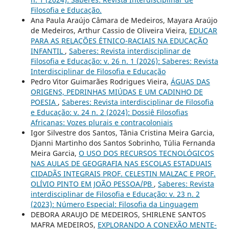
Filosofia e Educação.
Ana Paula Araújo Câmara de Medeiros, Mayara Araújo
de Medeiros, Arthur Cassio de Oliveira Vieira,
EDUCAR
PARA AS RELAÇÕES ÉTNICO-RACIAIS NA EDUCAÇÃO
INFANTIL
,
Saberes: Revista interdisciplinar de
Filosofia e Educação: v. 26 n. 1 (2026): Saberes: Revista
Interdisciplinar de Filosofia e Educação
Pedro Vitor Guimarães Rodrigues Vieira,
ÁGUAS DAS
ORIGENS, PEDRINHAS MIÚDAS E UM CADINHO DE
POESIA
,
Saberes: Revista interdisciplinar de Filosofia
e Educação: v. 24 n. 2 (2024): Dossiê Filosofias
Africanas: Vozes plurais e contracoloniais
Igor Silvestre dos Santos, Tânia Cristina Meira Garcia,
Djanni Martinho dos Santos Sobrinho, Túlia Fernanda
Meira Garcia,
O USO DOS RECURSOS TECNOLÓGICOS
NAS AULAS DE GEOGRAFIA NAS ESCOLAS ESTADUAIS
CIDADÃS INTEGRAIS PROF. CELESTIN MALZAC E PROF.
OLÍVIO PINTO EM JOÃO PESSOA/PB
,
Saberes: Revista
interdisciplinar de Filosofia e Educação: v. 23 n. 2
(2023): Número Especial: Filosofia da Linguagem
DEBORA ARAUJO DE MEDEIROS, SHIRLENE SANTOS
MAFRA MEDEIROS,
EXPLORANDO A CONEXÃO MENTE-