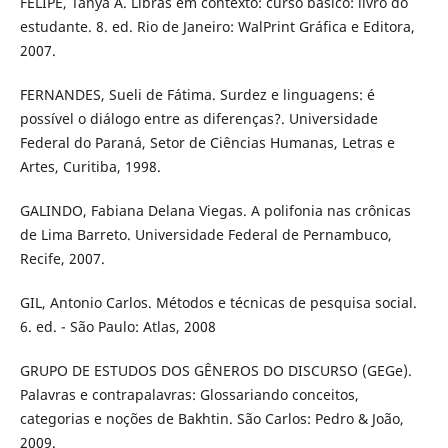
FELIPE, Tanya A. Libras em contexto: curso básico: livro do
estudante. 8. ed. Rio de Janeiro: WalPrint Gráfica e Editora,
2007.
FERNANDES, Sueli de Fátima. Surdez e linguagens: é
possível o diálogo entre as diferenças?. Universidade
Federal do Paraná, Setor de Ciências Humanas, Letras e
Artes, Curitiba, 1998.
GALINDO, Fabiana Delana Viegas. A polifonia nas crônicas
de Lima Barreto. Universidade Federal de Pernambuco,
Recife, 2007.
GIL, Antonio Carlos. Métodos e técnicas de pesquisa social.
6. ed. - São Paulo: Atlas, 2008
GRUPO DE ESTUDOS DOS GÊNEROS DO DISCURSO (GEGe).
Palavras e contrapalavras: Glossariando conceitos,
categorias e noções de Bakhtin. São Carlos: Pedro & João,
2009.