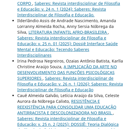
CORPO
,
Saberes: Revista interdisciplinar de Filosofia
e Educação: v. 24 n. 1 (2024): Saberes: Revista
Interdisciplinar de Filosofia e Educação.
Ilderlândio Assis de Andrade Nascimento, Amanda
Lorranny Almeida Rocha, Anny Sersia Nóbrega da
Silva,
LITERATURA INFANTIL AFRO-BRASILEIRA
,
Saberes: Revista interdisciplinar de Filosofia e
Educação: v. 25 n. 01 (2025): Dossiê Interface Saúde
Mental e Educação: Tecendo Saberes
Interdisciplinares
Irina Pedrosa Negreiros, Ozaias Antônio Batista, Karlla
Christine Araújo Souza,
A IMPLICAÇÃO DA ARTE NO
DESENVOLVIMENTO DAS FUNÇÕES PSICOLÓGICAS
SUPERIORES
,
Saberes: Revista interdisciplinar de
Filosofia e Educação: v. 26 n. 1 (2026): Saberes: Revista
Interdisciplinar de Filosofia e Educação
Cauê Almeida Galvão, Letícia Araújo da Silva, Celeste
Aurora da Nóbrega Calixto,
RESISTÊNCIA E
REEXISTÊNCIA PARA CONSOLIDAR UMA EDUCAÇÃO
ANTIRRACISTA E DESCOLONIZADORA NO BRASIL
,
Saberes: Revista interdisciplinar de Filosofia e
Educação: v. 25 n. 2 (2025): DOSSIÊ: Teoria Dialógica