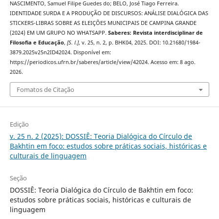
NASCIMENTO, Samuel Filipe Guedes do; BELO, José Tiago Ferreira.
IDENTIDADE SURDA E A PRODUÇÃO DE DISCURSOS: ANÁLISE DIALÓGICA DAS
STICKERS-LIBRAS SOBRE AS ELEIÇÕES MUNICIPAIS DE CAMPINA GRANDE
(2024) EM UM GRUPO NO WHATSAPP.
Saberes: Revista interdisciplinar de
Filosofia e Educação
,
[S. l.]
, v. 25, n. 2, p. BHK04, 2025. DOI: 10.21680/1984-
3879.2025v25n2ID42024. Disponível em:
https://periodicos.ufrn.br/saberes/article/view/42024. Acesso em: 8 ago.
2026.
Fomatos de Citação
Edição
v. 25 n. 2 (2025): DOSSIÊ: Teoria Dialógica do Círculo de
Bakhtin em foco: estudos sobre práticas sociais, históricas e
culturais de linguagem
Seção
DOSSIÊ: Teoria Dialógica do Círculo de Bakhtin em foco:
estudos sobre práticas sociais, históricas e culturais de
linguagem