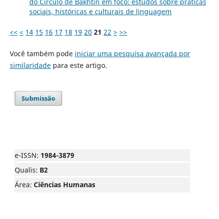
do Círculo de Bakhtin em foco: estudos sobre práticas
sociais, históricas e culturais de linguagem
<<
<
14
15
16
17
18
19
20
21
22
>
>>
Você também pode
iniciar uma pesquisa avançada por
similaridade
para este artigo.
Submissão
e-ISSN:
1984-3879
Qualis:
B2
Área:
Ciências Humanas