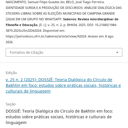
NASCIMENTO, Samuel Filipe Guedes do; BELO, José Tiago Ferreira.
IDENTIDADE SURDA E A PRODUÇÃO DE DISCURSOS: ANÁLISE DIALÓGICA DAS
STICKERS-LIBRAS SOBRE AS ELEIÇÕES MUNICIPAIS DE CAMPINA GRANDE
(2024) EM UM GRUPO NO WHATSAPP.
Saberes: Revista interdisciplinar de
Filosofia e Educação
,
[S. l.]
, v. 25, n. 2, p. BHK04, 2025. DOI: 10.21680/1984-
3879.2025v25n2ID42024. Disponível em:
https://periodicos.ufrn.br/saberes/article/view/42024. Acesso em: 8 ago.
2026.
Fomatos de Citação
Edição
v. 25 n. 2 (2025): DOSSIÊ: Teoria Dialógica do Círculo de
Bakhtin em foco: estudos sobre práticas sociais, históricas e
culturais de linguagem
Seção
DOSSIÊ: Teoria Dialógica do Círculo de Bakhtin em foco:
estudos sobre práticas sociais, históricas e culturais de
linguagem