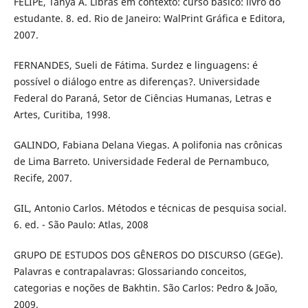
FELIPE, Tanya A. Libras em contexto: curso básico: livro do
estudante. 8. ed. Rio de Janeiro: WalPrint Gráfica e Editora,
2007.
FERNANDES, Sueli de Fátima. Surdez e linguagens: é
possível o diálogo entre as diferenças?. Universidade
Federal do Paraná, Setor de Ciências Humanas, Letras e
Artes, Curitiba, 1998.
GALINDO, Fabiana Delana Viegas. A polifonia nas crônicas
de Lima Barreto. Universidade Federal de Pernambuco,
Recife, 2007.
GIL, Antonio Carlos. Métodos e técnicas de pesquisa social.
6. ed. - São Paulo: Atlas, 2008
GRUPO DE ESTUDOS DOS GÊNEROS DO DISCURSO (GEGe).
Palavras e contrapalavras: Glossariando conceitos,
categorias e noções de Bakhtin. São Carlos: Pedro & João,
2009.