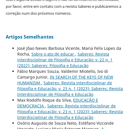
por favor, entre em contato com a revista Saberes e publicaremos a
correção num dos próximos números.
Artigos Semelhantes
José Jõao Neves Barbosa Vicente, Maria Felix Lopes da
Rocha,
Sobre o ato de educar
,
Saberes: Revista
interdisciplinar de Filosofia e Educação: v. 22 n. 1
(2022): Saberes: Filosofia e Educação
Fábio Marques Souza, Valdemir Miotello, Ivo di
Camargo Junior,
IN SEARCH OF THE KEYS OF NEW
HUMANISM
,
Saberes: Revista interdisciplinar de
Filosofia e Educação: v. 23 n. 1 (2023): Saberes: Revista
Interdisciplinar de Filosofia e Educação
Max Rodolfo Roque da Silva,
EDUCAÇÃO E
DEMOCRACIA
,
Saberes: Revista interdisciplinar de
Filosofia e Educação: v. 23 n. 1 (2023): Saberes: Revista
Interdisciplinar de Filosofia e Educação
Osório Augusto de Souza Neto, Estéfano Vizconde
Veraszto, Luciana Maria Estevam Marques,
A