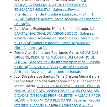
EDUCAÇÃO ESPECIAL NO CONTEXTO DE UMA
EDUCAÇÃO INCLUSIVA
,
Saberes: Revista
interdisciplinar de Filosofia e Educação: v. 24 n. 1
(2024): Saberes: Revista Interdisciplinar de Filosofia e
Educação.
Caio Marco Espimpolo, Elaine Sampaio Araújo,
NA
CAPITAL NACIONAL DO AGRONEGÓCIO
,
Saberes:
Revista interdisciplinar de Filosofia e Educação: v. 24
n. 1 (2024): Saberes: Revista Interdisciplinar de
Filosofia e Educação.
Pedro Vitor Guimarães Rodrigues Vieira,
ÁGUAS DAS
ORIGENS, PEDRINHAS MIÚDAS E UM CADINHO DE
POESIA
,
Saberes: Revista interdisciplinar de Filosofia
e Educação: v. 24 n. 2 (2024): Dossiê Filosofias
Africanas: Vozes plurais e contracoloniais
Igor Silvestre dos Santos, Tânia Cristina Meira Garcia,
Djanni Martinho dos Santos Sobrinho, Túlia Fernanda
Meira Garcia,
O USO DOS RECURSOS TECNOLÓGICOS
NAS AULAS DE GEOGRAFIA NAS ESCOLAS ESTADUAIS
CIDADÃS INTEGRAIS PROF. CELESTIN MALZAC E PROF.
OLÍVIO PINTO EM JOÃO PESSOA/PB
,
Saberes: Revista
interdisciplinar de Filosofia e Educação: v. 23 n. 2