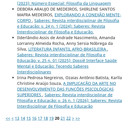
(2023): Número Especial: Filosofia da Linguagem
DEBORA ARAUJO DE MEDEIROS, SHIRLENE SANTOS
MAFRA MEDEIROS,
EXPLORANDO A CONEXÃO MENTE-
CORPO
,
Saberes: Revista interdisciplinar de Filosofia
e Educação: v. 24 n. 1 (2024): Saberes: Revista
Interdisciplinar de Filosofia e Educação.
Ilderlândio Assis de Andrade Nascimento, Amanda
Lorranny Almeida Rocha, Anny Sersia Nóbrega da
Silva,
LITERATURA INFANTIL AFRO-BRASILEIRA
,
Saberes: Revista interdisciplinar de Filosofia e
Educação: v. 25 n. 01 (2025): Dossiê Interface Saúde
Mental e Educação: Tecendo Saberes
Interdisciplinares
Irina Pedrosa Negreiros, Ozaias Antônio Batista, Karlla
Christine Araújo Souza,
A IMPLICAÇÃO DA ARTE NO
DESENVOLVIMENTO DAS FUNÇÕES PSICOLÓGICAS
SUPERIORES
,
Saberes: Revista interdisciplinar de
Filosofia e Educação: v. 26 n. 1 (2026): Saberes: Revista
Interdisciplinar de Filosofia e Educação
<<
<
13
14
15
16
17
18
19
20
21
22
>
>>