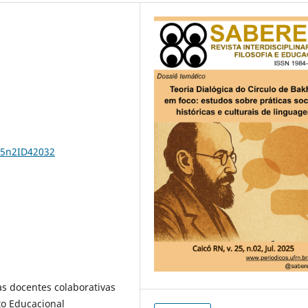
25n2ID42032
cas docentes colaborativas
to Educacional