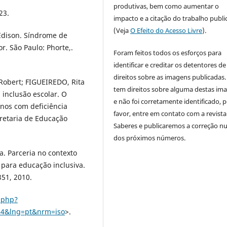
produtivas, bem como aumentar o
23.
impacto e a citação do trabalho publ
(Veja
O Efeito do Acesso Livre
).
Edison. Síndrome de
. São Paulo: Phorte,.
Foram feitos todos os esforços para
identificar e creditar os detentores de
direitos sobre as imagens publicadas.
Robert; FIGUEIREDO, Rita
tem direitos sobre alguma destas im
 inclusão escolar. O
e não foi corretamente identificado, 
nos com deficiência
favor, entre em contato com a revista
cretaria de Educação
Saberes e publicaremos a correção 
dos próximos números.
 Parceria no contexto
 para educação inclusiva.
351, 2010.
o.php?
004&lng=pt&nrm=iso
>.