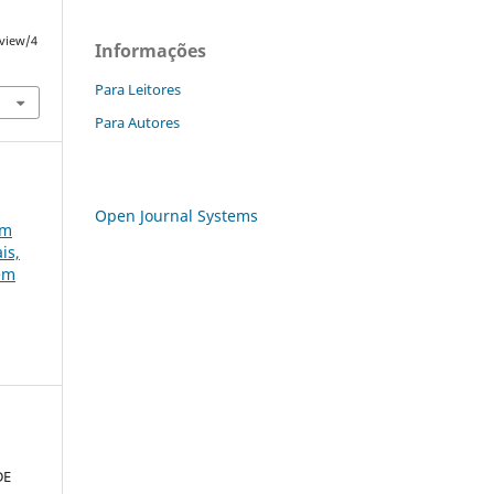
/view/4
Informações
Para Leitores
Para Autores
Open Journal Systems
em
is,
gem
DE