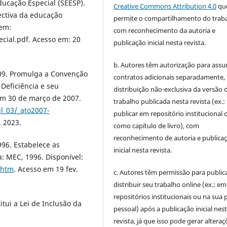
ducação Especial (SEESP).
Creative Commons Attribution 4.0
qu
ectiva da educação
permite o compartilhamento do trab
 em:
com reconhecimento da autoria e
cial.pdf. Acesso em: 20
publicação inicial nesta revista.
b. Autores têm autorização para assu
009. Promulga a Convenção
contratos adicionais separadamente,
 Deficiência e seu
distribuição não-exclusiva da versão 
 em 30 de março de 2007.
trabalho publicada nesta revista (ex.:
il_03/_ato2007-
publicar em repositório institucional 
 2023.
como capítulo de livro), com
reconhecimento de autoria e publica
996. Estabelece as
inicial nesta revista.
a: MEC, 1996. Disponível:
.htm
. Acesso em 19 fev.
c. Autores têm permissão para publica
distribuir seu trabalho online (ex.: em
repositórios institucionais ou na sua 
itui a Lei de Inclusão da
pessoal) após a publicação inicial nes
revista, já que isso pode gerar alteraç