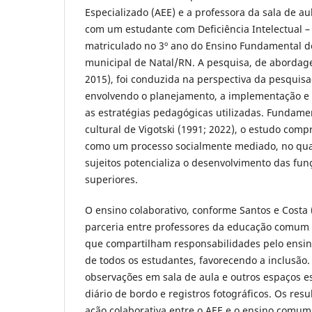
Especializado (AEE) e a professora da sala de 
com um estudante com Deficiência Intelectual 
matriculado no 3º ano do Ensino Fundamental d
municipal de Natal/RN. A pesquisa, de abordage
2015), foi conduzida na perspectiva da pesquisa
envolvendo o planejamento, a implementação e 
as estratégias pedagógicas utilizadas. Fundamen
cultural de Vigotski (1991; 2022), o estudo co
como um processo socialmente mediado, no qual
sujeitos potencializa o desenvolvimento das fun
superiores.
O ensino colaborativo, conforme Santos e Costa 
parceria entre professores da educação comum 
que compartilham responsabilidades pelo ensi
de todos os estudantes, favorecendo a inclusão
observações em sala de aula e outros espaços e
diário de bordo e registros fotográficos. Os res
ação colaborativa entre o AEE e o ensino comu