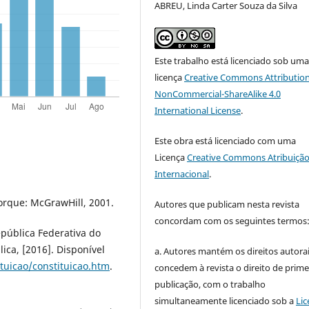
ABREU, Linda Carter Souza da Silva
Este trabalho está licenciado sob um
licença
Creative Commons Attribution
NonCommercial-ShareAlike 4.0
International License
.
Este obra está licenciado com uma
Licença
Creative Commons Atribuição
Internacional
.
orque: McGrawHill, 2001.
Autores que publicam nesta revista
concordam com os seguintes termos
epública Federativa do
lica, [2016]. Disponível
a. Autores mantém os direitos autorai
ituicao/constituicao.htm
.
concedem à revista o direito de prime
publicação, com o trabalho
simultaneamente licenciado sob a
Lic