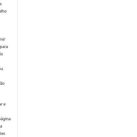
e
alho
mir
 para
do
ou
ção
r e
página
ta
ões