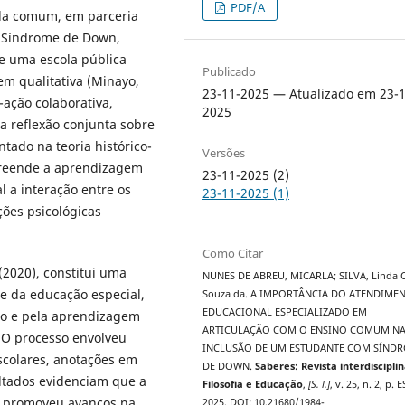
PDF/A
aula comum, em parceria
– Síndrome de Down,
e uma escola pública
Publicado
m qualitativa (Minayo,
23-11-2025 — Atualizado em 23-1
-ação colaborativa,
2025
a reflexão conjunta sobre
tado na teoria histórico-
Versões
mpreende a aprendizagem
23-11-2025 (2)
 a interação entre os
23-11-2025 (1)
ções psicológicas
Como Citar
(2020), constitui uma
NUNES DE ABREU, MICARLA; SILVA, Linda C
e da educação especial,
Souza da. A IMPORTÂNCIA DO ATENDIME
EDUCACIONAL ESPECIALIZADO EM
no e pela aprendizagem
ARTICULAÇÃO COM O ENSINO COMUM N
. O processo envolveu
INCLUSÃO DE UM ESTUDANTE COM SÍND
scolares, anotações em
DE DOWN.
Saberes: Revista interdiscipli
ultados evidenciam que a
Filosofia e Educação
,
[S. l.]
, v. 25, n. 2, p. 
m promoveu avanços na
2025. DOI: 10.21680/1984-