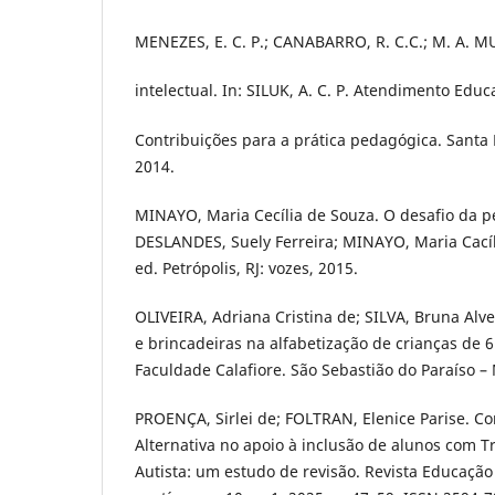
MENEZES, E. C. P.; CANABARRO, R. C.C.; M. A. M
intelectual. In: SILUK, A. C. P. Atendimento Educ
Contribuições para a prática pedagógica. Sant
2014.
MINAYO, Maria Cecília de Souza. O desafio da p
DESLANDES, Suely Ferreira; MINAYO, Maria Cacíli
ed. Petrópolis, RJ: vozes, 2015.
OLIVEIRA, Adriana Cristina de; SILVA, Bruna Alv
e brincadeiras na alfabetização de crianças de 
Faculdade Calafiore. São Sebastião do Paraíso – 
PROENÇA, Sirlei de; FOLTRAN, Elenice Parise. 
Alternativa no apoio à inclusão de alunos com T
Autista: um estudo de revisão. Revista Educação 