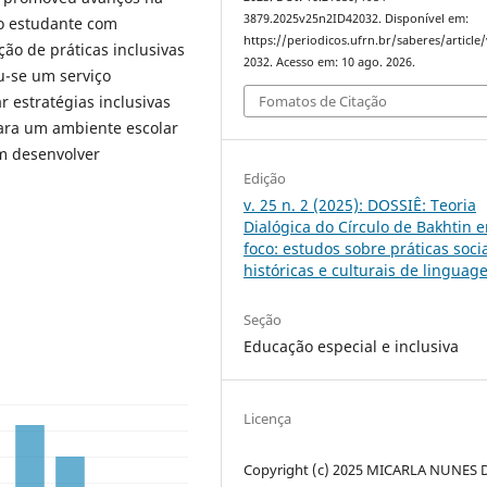
3879.2025v25n2ID42032. Disponível em:
o estudante com
https://periodicos.ufrn.br/saberes/article
ão de práticas inclusivas
2032. Acesso em: 10 ago. 2026.
u-se um serviço
Fomatos de Citação
r estratégias inclusivas
ara um ambiente escolar
m desenvolver
Edição
v. 25 n. 2 (2025): DOSSIÊ: Teoria
Dialógica do Círculo de Bakhtin 
foco: estudos sobre práticas socia
históricas e culturais de lingua
Seção
Educação especial e inclusiva
Licença
Copyright (c) 2025 MICARLA NUNES 