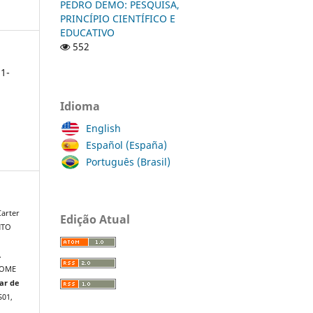
PEDRO DEMO: PESQUISA,
PRINCÍPIO CIENTÍFICO E
EDUCATIVO
552
1-
Idioma
English
Español (España)
Português (Brasil)
arter
Edição Atual
NTO
A
ROME
nar de
ES01,