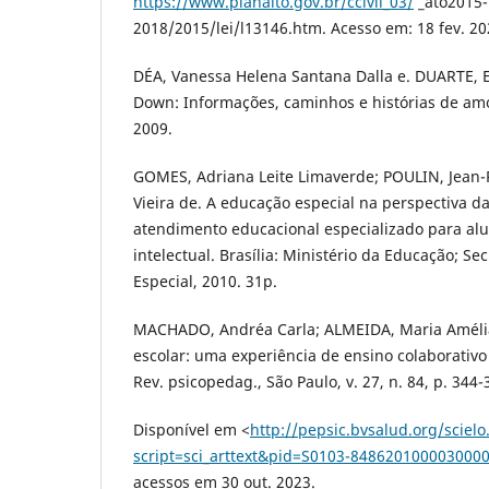
https://www.planalto.gov.br/ccivil_03/
_ato2015-
2018/2015/lei/l13146.htm. Acesso em: 18 fev. 20
DÉA, Vanessa Helena Santana Dalla e. DUARTE, 
Down: Informações, caminhos e histórias de amor
2009.
GOMES, Adriana Leite Limaverde; POULIN, Jean-
Vieira de. A educação especial na perspectiva da
atendimento educacional especializado para alu
intelectual. Brasília: Ministério da Educação; Se
Especial, 2010. 31p.
MACHADO, Andréa Carla; ALMEIDA, Maria Amélia.
escolar: uma experiência de ensino colaborativo
Rev. psicopedag., São Paulo, v. 27, n. 84, p. 344-
Disponível em <
http://pepsic.bvsalud.org/sciel
script=sci_arttext&pid=S0103-84862010000300
acessos em 30 out. 2023.