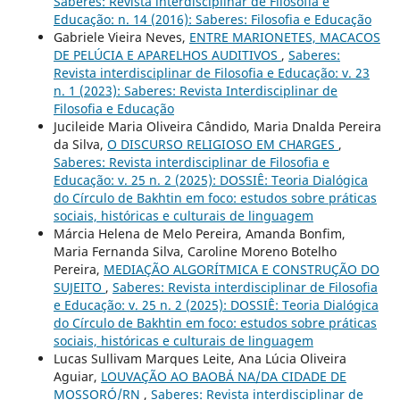
Saberes: Revista interdisciplinar de Filosofia e
Educação: n. 14 (2016): Saberes: Filosofia e Educação
Gabriele Vieira Neves,
ENTRE MARIONETES, MACACOS
DE PELÚCIA E APARELHOS AUDITIVOS
,
Saberes:
Revista interdisciplinar de Filosofia e Educação: v. 23
n. 1 (2023): Saberes: Revista Interdisciplinar de
Filosofia e Educação
Jucileide Maria Oliveira Cândido, Maria Dnalda Pereira
da Silva,
O DISCURSO RELIGIOSO EM CHARGES
,
Saberes: Revista interdisciplinar de Filosofia e
Educação: v. 25 n. 2 (2025): DOSSIÊ: Teoria Dialógica
do Círculo de Bakhtin em foco: estudos sobre práticas
sociais, históricas e culturais de linguagem
Márcia Helena de Melo Pereira, Amanda Bonfim,
Maria Fernanda Silva, Caroline Moreno Botelho
Pereira,
MEDIAÇÃO ALGORÍTMICA E CONSTRUÇÃO DO
SUJEITO
,
Saberes: Revista interdisciplinar de Filosofia
e Educação: v. 25 n. 2 (2025): DOSSIÊ: Teoria Dialógica
do Círculo de Bakhtin em foco: estudos sobre práticas
sociais, históricas e culturais de linguagem
Lucas Sullivam Marques Leite, Ana Lúcia Oliveira
Aguiar,
LOUVAÇÃO AO BAOBÁ NA/DA CIDADE DE
MOSSORÓ/RN
,
Saberes: Revista interdisciplinar de