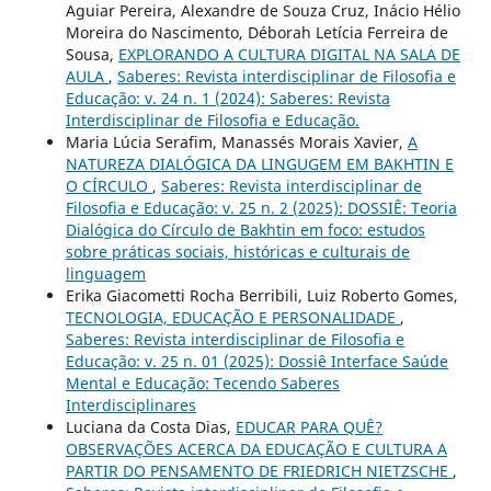
Aguiar Pereira, Alexandre de Souza Cruz, Inácio Hélio
Moreira do Nascimento, Déborah Letícia Ferreira de
Sousa,
EXPLORANDO A CULTURA DIGITAL NA SALA DE
AULA
,
Saberes: Revista interdisciplinar de Filosofia e
Educação: v. 24 n. 1 (2024): Saberes: Revista
Interdisciplinar de Filosofia e Educação.
Maria Lúcia Serafim, Manassés Morais Xavier,
A
NATUREZA DIALÓGICA DA LINGUGEM EM BAKHTIN E
O CÍRCULO
,
Saberes: Revista interdisciplinar de
Filosofia e Educação: v. 25 n. 2 (2025): DOSSIÊ: Teoria
Dialógica do Círculo de Bakhtin em foco: estudos
sobre práticas sociais, históricas e culturais de
linguagem
Erika Giacometti Rocha Berribili, Luiz Roberto Gomes,
TECNOLOGIA, EDUCAÇÃO E PERSONALIDADE
,
Saberes: Revista interdisciplinar de Filosofia e
Educação: v. 25 n. 01 (2025): Dossiê Interface Saúde
Mental e Educação: Tecendo Saberes
Interdisciplinares
Luciana da Costa Dias,
EDUCAR PARA QUÊ?
OBSERVAÇÕES ACERCA DA EDUCAÇÃO E CULTURA A
PARTIR DO PENSAMENTO DE FRIEDRICH NIETZSCHE
,