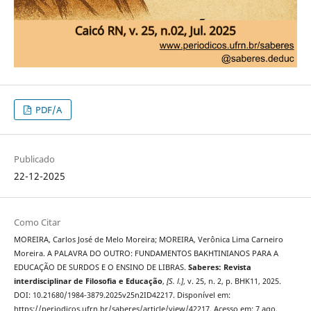
PDF/A
Publicado
22-12-2025
Como Citar
MOREIRA, Carlos José de Melo Moreira; MOREIRA, Verônica Lima Carneiro
Moreira. A PALAVRA DO OUTRO: FUNDAMENTOS BAKHTINIANOS PARA A
EDUCAÇÃO DE SURDOS E O ENSINO DE LIBRAS.
Saberes: Revista
interdisciplinar de Filosofia e Educação
,
[S. l.]
, v. 25, n. 2, p. BHK11, 2025.
DOI: 10.21680/1984-3879.2025v25n2ID42217. Disponível em:
https://periodicos.ufrn.br/saberes/article/view/42217. Acesso em: 7 ago.