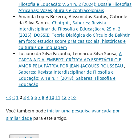
Filosofia e Educação: v. 24 n. 2 (2024): Dossiê Filosofias
Africanas: Vozes plurais e contracoloniais
Amanda Lopes Bezerra, Alisson dos Santos, Gabriele
da Silva Santos,
Chatgpt
,
Saberes: Revista
interdisciplinar de Filosofia e Educação: v. 25 n. 2
(2025): DOSSIÊ: Teoria Dialógica do Círculo de Bakhtin
em foco: estudos sobre práticas sociais, históricas e
culturais de linguagem
Luciano da Silva Façanha, Leonardo Silva Sousa,
A
CARTA A D’ALEMBERT: CRÍTICA AO ESPETÁCULO E
AMOR PELA PÁTRIA POR JEAN-JACQUES ROUSSEAU
,
Saberes: Revista interdisciplinar de Filosofia e
Educação: v. 18 n. 1 (2018): Saberes: Filosofia e
Educação
<<
<
1
2
3
4
5
6
7
8
9
10
11
12
>
>>
Você também pode
iniciar uma pesquisa avançada por
similaridade
para este artigo.