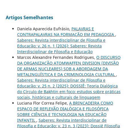
Artigos Semelhantes
Daniela Aparecida Eufrásio,
PALAVRAS E
CONTRAPALAVRAS NA FORMAÇÃO EM PEDAGOGIA
,
Saberes: Revista interdisciplinar de Filosofia e
Educação: v. 26 n. 1 (2026): Saberes: Revista
Interdisciplinar de Filosofia e Educação
Marcos Alexandre Fernandes Rodrigues,
O DISCURSO
DA ORGANIZAÇÃO ATOMWAFFEN DIVISION (DIVISÃO
DE ARMAS NUCLEARES) SOB A ABORDAGEM DA
METALINGUÍSTICA E DA CRIMINOLOGIA CULTURAL
,
Saberes: Revista interdisciplinar de Filosofia e
Educação: v. 25 n. 2 (2025): DOSSIÊ: Teoria Dialógica
do Círculo de Bakhtin em foco: estudos sobre práticas
sociais, históricas e culturais de linguagem
Luciana Flor Correa Felipe,
A BRINCADEIRA COMO
ESPAÇO DE REFLEXÃO DIALÓGICA E FILOSÓFICA
SOBRE CIÊNCIA E TECNOLOGIA NA EDUCAÇÃO
INFANTIL
,
Saberes: Revista interdisciplinar de
Filosofia e Educação: v. 23 n. 3 (2023): Dossiê Filosofia