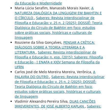
da Educação e Modernidade
Maria Lúcia Serafim, Manassés Morais Xavier,
A
NATUREZA DIALÓGICA DA LINGUGEM EM BAKHTIN E
O CÍRCULO
,
Saberes: Revista interdisciplinar de
Filosofia e Educação: v. 25 n. 2 (2025): DOSSIÊ: Teoria
Dialógica do Círculo de Bakhtin em foco: estudos
sobre práticas sociais, históricas e culturais de
linguagem
Rousiene da Silva Gonçalves,
PENSAR A CRÍTICA:
DIÁLOGOS SOBRE A TEORIA LITERÁRIA E A
LITERATURA
,
Saberes: Revista interdisciplinar de
Filosofia e Educação: n. esp. (2015): Saberes: Filosofia
e Educação - I ENAFA e XXIV Semana de Filosofia da
UFRN
Carlos José de Melo Moreira Moreira, Verônica,
A
PALAVRA DO OUTRO
,
Saberes: Revista interdisciplinar
de Filosofia e Educação: v. 25 n. 2 (2025): DOSSIÊ:
Teoria Dialógica do Círculo de Bakhtin em foco:
estudos sobre práticas sociais, históricas e culturais
de linguagem
Vladimir Alexandro Pereira Silva,
DUAS CANÇÕES
IRREVERENTES, DE JOSÉ ALBERTO KAPLAN
,
Saberes: