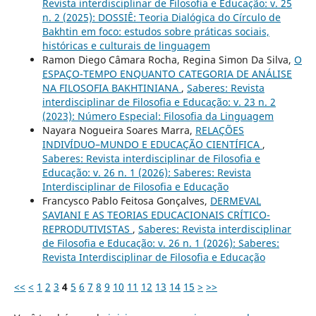
Revista interdisciplinar de Filosofia e Educação: v. 25
n. 2 (2025): DOSSIÊ: Teoria Dialógica do Círculo de
Bakhtin em foco: estudos sobre práticas sociais,
históricas e culturais de linguagem
Ramon Diego Câmara Rocha, Regina Simon Da Silva,
O
ESPAÇO-TEMPO ENQUANTO CATEGORIA DE ANÁLISE
NA FILOSOFIA BAKHTINIANA
,
Saberes: Revista
interdisciplinar de Filosofia e Educação: v. 23 n. 2
(2023): Número Especial: Filosofia da Linguagem
Nayara Nogueira Soares Marra,
RELAÇÕES
INDIVÍDUO–MUNDO E EDUCAÇÃO CIENTÍFICA
,
Saberes: Revista interdisciplinar de Filosofia e
Educação: v. 26 n. 1 (2026): Saberes: Revista
Interdisciplinar de Filosofia e Educação
Francysco Pablo Feitosa Gonçalves,
DERMEVAL
SAVIANI E AS TEORIAS EDUCACIONAIS CRÍTICO-
REPRODUTIVISTAS
,
Saberes: Revista interdisciplinar
de Filosofia e Educação: v. 26 n. 1 (2026): Saberes:
Revista Interdisciplinar de Filosofia e Educação
<<
<
1
2
3
4
5
6
7
8
9
10
11
12
13
14
15
>
>>