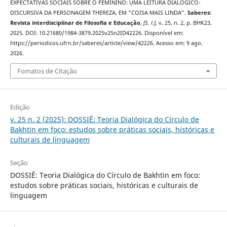
EXPECTATIVAS SOCIAIS SOBRE O FEMININO: UMA LEITURA DIALÓGICO-
DISCURSIVA DA PERSONAGEM THEREZA, EM “COISA MAIS LINDA”.
Saberes:
Revista interdisciplinar de Filosofia e Educação
,
[S. l.]
, v. 25, n. 2, p. BHK23,
2025. DOI: 10.21680/1984-3879.2025v25n2ID42226. Disponível em:
https://periodicos.ufrn.br/saberes/article/view/42226. Acesso em: 9 ago.
2026.
Fomatos de Citação
Edição
v. 25 n. 2 (2025): DOSSIÊ: Teoria Dialógica do Círculo de
Bakhtin em foco: estudos sobre práticas sociais, históricas e
culturais de linguagem
Seção
DOSSIÊ: Teoria Dialógica do Círculo de Bakhtin em foco:
estudos sobre práticas sociais, históricas e culturais de
linguagem