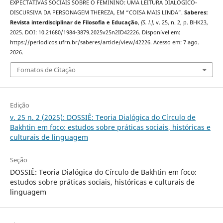
EXPECTATIVAS SOCIAIS SOBRE O FEMININO: UMA LEITURA DIALÓGICO-
DISCURSIVA DA PERSONAGEM THEREZA, EM “COISA MAIS LINDA”.
Saberes:
Revista interdisciplinar de Filosofia e Educação
,
[S. l.]
, v. 25, n. 2, p. BHK23,
2025. DOI: 10.21680/1984-3879.2025v25n2ID42226. Disponível em:
https://periodicos.ufrn.br/saberes/article/view/42226. Acesso em: 7 ago.
2026.
Fomatos de Citação
Edição
v. 25 n. 2 (2025): DOSSIÊ: Teoria Dialógica do Círculo de
Bakhtin em foco: estudos sobre práticas sociais, históricas e
culturais de linguagem
Seção
DOSSIÊ: Teoria Dialógica do Círculo de Bakhtin em foco:
estudos sobre práticas sociais, históricas e culturais de
linguagem