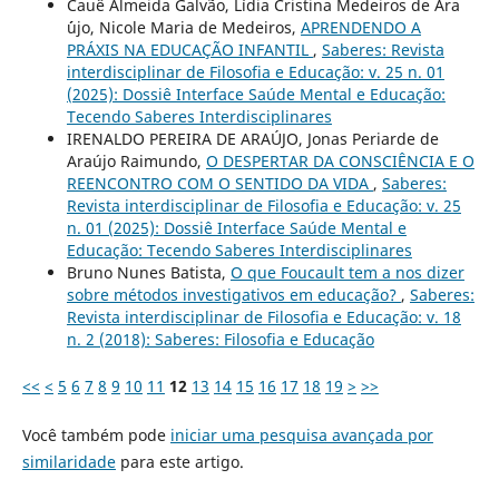
Cauê Almeida Galvão, Lídia Cristina Medeiros de Ara
´´ujo, Nicole Maria de Medeiros,
APRENDENDO A
PRÁXIS NA EDUCAÇÃO INFANTIL
,
Saberes: Revista
interdisciplinar de Filosofia e Educação: v. 25 n. 01
(2025): Dossiê Interface Saúde Mental e Educação:
Tecendo Saberes Interdisciplinares
IRENALDO PEREIRA DE ARAÚJO, Jonas Periarde de
Araújo Raimundo,
O DESPERTAR DA CONSCIÊNCIA E O
REENCONTRO COM O SENTIDO DA VIDA
,
Saberes:
Revista interdisciplinar de Filosofia e Educação: v. 25
n. 01 (2025): Dossiê Interface Saúde Mental e
Educação: Tecendo Saberes Interdisciplinares
Bruno Nunes Batista,
O que Foucault tem a nos dizer
sobre métodos investigativos em educação?
,
Saberes:
Revista interdisciplinar de Filosofia e Educação: v. 18
n. 2 (2018): Saberes: Filosofia e Educação
<<
<
5
6
7
8
9
10
11
12
13
14
15
16
17
18
19
>
>>
Você também pode
iniciar uma pesquisa avançada por
similaridade
para este artigo.