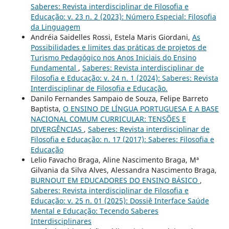
Saberes: Revista interdisciplinar de Filosofia e
Educação: v. 23 n. 2 (2023): Número Especial: Filosofia
da Linguagem
Andréia Saidelles Rossi, Estela Maris Giordani,
As
Possibilidades e limites das práticas de projetos de
Turismo Pedagógico nos Anos Iniciais do Ensino
Fundamental
,
Saberes: Revista interdisciplinar de
Filosofia e Educação: v. 24 n. 1 (2024): Saberes: Revista
Interdisciplinar de Filosofia e Educação.
Danilo Fernandes Sampaio de Souza, Felipe Barreto
Baptista,
O ENSINO DE LÍNGUA PORTUGUESA E A BASE
NACIONAL COMUM CURRICULAR: TENSÕES E
DIVERGÊNCIAS
,
Saberes: Revista interdisciplinar de
Filosofia e Educação: n. 17 (2017): Saberes: Filosofia e
Educação
Lelio Favacho Braga, Aline Nascimento Braga, Mª
Gilvania da Silva Alves, Alessandra Nascimento Braga,
BURNOUT EM EDUCADORES DO ENSINO BÁSICO
,
Saberes: Revista interdisciplinar de Filosofia e
Educação: v. 25 n. 01 (2025): Dossiê Interface Saúde
Mental e Educação: Tecendo Saberes
Interdisciplinares