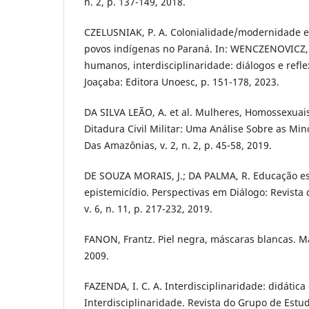
n. 2, p. 137-149, 2018.
CZELUSNIAK, P. A. Colonialidade/modernidade e 
povos indígenas no Paraná. In: WENCZENOVICZ, T. 
humanos, interdisciplinaridade: diálogos e ref
Joaçaba: Editora Unoesc, p. 151-178, 2023.
DA SILVA LEÃO, A. et al. Mulheres, Homossexuai
Ditadura Civil Militar: Uma Análise Sobre as Min
Das Amazônias, v. 2, n. 2, p. 45-58, 2019.
DE SOUZA MORAIS, J.; DA PALMA, R. Educação es
epistemicídio. Perspectivas em Diálogo: Revista
v. 6, n. 11, p. 217-232, 2019.
FANON, Frantz. Piel negra, máscaras blancas. Mad
2009.
FAZENDA, I. C. A. Interdisciplinaridade: didática
Interdisciplinaridade. Revista do Grupo de Est