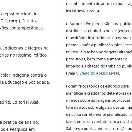
reconhecimento de autoria e publica
inicial nesta revista.
o epistemicídio dos
J. (org.). Direitos
c. Autores têm permissão para publica
lexões contemporâneas.
distribuir seu trabalho online (ex.: em
repositórios institucionais ou na sua 
pessoal) após a publicação inicial nes
s, Indígenas e Negros na
revista, já que isso pode gerar alteraç
orias no Regime Político.
produtivas, bem como aumentar o
impacto e a citação do trabalho publ
(Veja
O Efeito do Acesso Livre
).
colar indígena contra o
 de Educação e Sociedade,
Foram feitos todos os esforços para
identificar e creditar os detentores de
direitos sobre as imagens publicadas.
rid, Editorial Akal,
tem direitos sobre alguma destas im
e não foi corretamente identificado, 
favor, entre em contato com a revista
 e prática de ensino.
Saberes e publicaremos a correção 
udos e Pesquisa em