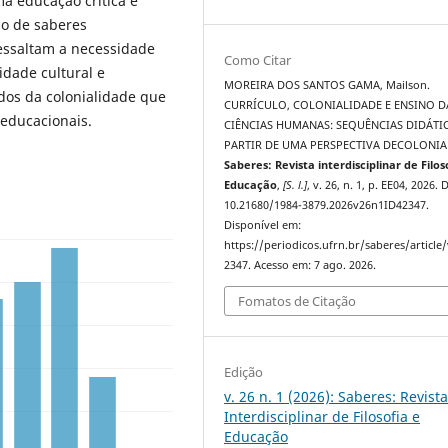
a educação crítica e
ão de saberes
essaltam a necessidade
Como Citar
idade cultural e
MOREIRA DOS SANTOS GAMA, Mailson.
dos da colonialidade que
CURRÍCULO, COLONIALIDADE E ENSINO D
 educacionais.
CIÊNCIAS HUMANAS: SEQUÊNCIAS DIDÁTI
PARTIR DE UMA PERSPECTIVA DECOLONIA
Saberes: Revista interdisciplinar de Filos
Educação
,
[S. l.]
, v. 26, n. 1, p. EE04, 2026. 
10.21680/1984-3879.2026v26n1ID42347.
Disponível em:
https://periodicos.ufrn.br/saberes/article
2347. Acesso em: 7 ago. 2026.
Fomatos de Citação
Edição
v. 26 n. 1 (2026): Saberes: Revist
Interdisciplinar de Filosofia e
Educação