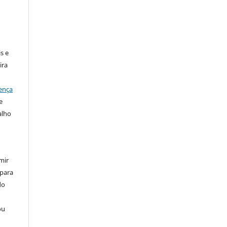
:
s e
ira
ença
e
alho
mir
 para
do
ou