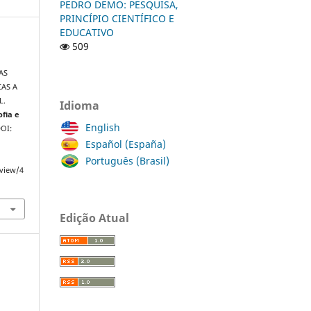
PEDRO DEMO: PESQUISA,
PRINCÍPIO CIENTÍFICO E
EDUCATIVO
509
AS
CAS A
L.
Idioma
ofia e
English
DOI:
Español (España)
Português (Brasil)
/view/4
Edição Atual
a