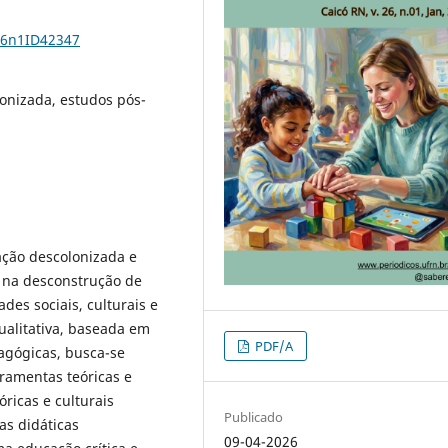
26n1ID42347
lonizada, estudos pós-
ação descolonizada e
o na desconstrução de
es sociais, culturais e
ualitativa, baseada em
PDF/A
dagógicas, busca-se
rramentas teóricas e
óricas e culturais
Publicado
as didáticas
09-04-2026