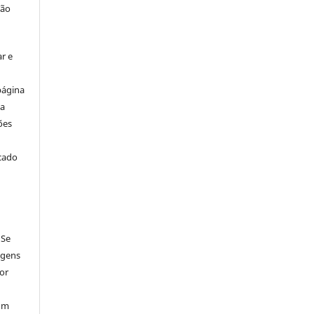
ção
r e
página
ta
ões
icado
 Se
agens
por
num