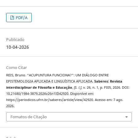
PDF/A
Publicado
10-04-2026
Como Citar
REIS, Bruno. “ACUPUNTURA FUNCIONA?": UM DIÁLOGO ENTRE
EPISTEMOLOGIA APLICADA E LINGUÍSTICA APLICADA.
Saberes: Revista
interdisciplinar de Filosofia e Educação
,
[S. l.]
, v. 26, n. 1, p. FI05, 2026. DOI:
10.21680/1984-3879.2026v26n1ID42920. Disponível em:
https://periodicos.ufrn.br/saberes/article/view/42920. Acesso em: 7 ago.
2026.
Fomatos de Citação