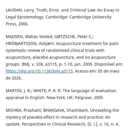
LAUDAN, Larry. Truth, Error, and Criminal Law: An Essay in
Legal Epistemology. Cambridge: Cambridge University
Press, 2006.
MADSEN, Matias Vested; GØTZSCHE, Peter C.;
HRÓBJARTSSON, Asbjørn. Acupuncture treatment for pain:
systematic review of randomised clinical trials with
acupuncture, placebo acupuncture, and no acupuncture
groups. BMJ, v. 338, a3115, p. 1-10, jan. 2009. Disponível em:
https://doi.org/10.1136/bmj.a3115
. Acesso em: 05 de maio
de 2026.
MARTIN, J. R.; WHITE, P. R. R. The language of evaluation:
appraisal in English. New York; UK: Palgrave, 2005
MISHRA, Prashant; BHARGAVA, Shashikant. Unraveling the
mystery of placebo effect in research and practice: An
update. Perspectives in Clinical Research, [S. l.], v. 16, n. 4,