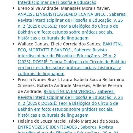
Interdisciplinar de Filosofia e Educação
Breno Silva Andrade, Manassés Morais Xavier,
ANÁLISE LINGUÍSTICA/SEMIÓTICA NA BNCC
,
Saberes:
Revista interdisciplinar de Filosofia e Educação: v. 25
n. 2 (2025): DOSSIÊ: Teoria Dialógica do Círculo de
Bakhtin em foco: estudos sobre práticas sociais,
históricas e culturais de linguagem
Wallace Dantas, Eliete Correia dos Santos,
BAKHTIN,
ECO, MORTATTI E SANTOS
,
Saberes: Revista
interdisciplinar de Filosofia e Educação: v. 25 n. 2
(2025): DOSSIÊ: Teoria Dialógica do Círculo de Bakhtin
em foco: estudos sobre práticas sociais, históricas e
culturais de linguagem
Priscila Nunes Brazil, Laura Isabela Souza Bellarmino
Ximenes, Roberta Andrade Meneses, Adlene Pereira
de Andrade,
RESISTÊNCIA EM VERSOS
,
Saberes:
Revista interdisciplinar de Filosofia e Educação: v. 25
n. 2 (2025): DOSSIÊ: Teoria Dialógica do Círculo de
Bakhtin em foco: estudos sobre práticas sociais,
históricas e culturais de linguagem
Helaine de Souza Maciel, Fábio Marques de Souza,
ENTRE VOZES E IDENTIDADES
,
Saberes: Revista
interdisciplinar de Filosofia e Educação: v. 25 n. 01