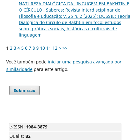
NATUREZA DIALÓGICA DA LINGUGEM EM BAKHTIN E
O CÍRCULO
,
Saberes: Revista interdisciplinar de
Filosofia e Educação: v. 25 n. 2 (2025): DOSSIÊ: Teoria
Dialógica do Círculo de Bakhtin em foco: estudos
sobre práticas sociais, históricas e culturais de
linguagem
1
2
3
4
5
6
7
8
9
10
11
12
>
>>
Você também pode
iniciar uma pesquisa avançada por
similaridade
para este artigo.
Submissão
e-ISSN:
1984-3879
Qualis:
B2