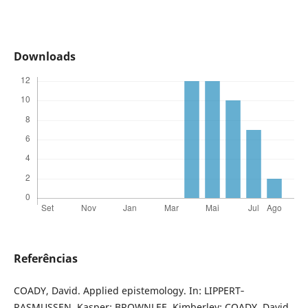
Downloads
Referências
COADY, David. Applied epistemology. In: LIPPERT‐
RASMUSSEN, Kasper; BROWNLEE, Kimberley; COADY, David