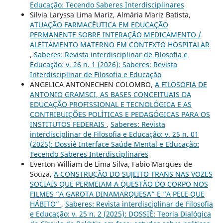
Educação: Tecendo Saberes Interdisciplinares
Silvia Laryssa Lima Mariz, Almária Mariz Batista,
ATUAÇÃO FARMACÊUTICA EM EDUCAÇÃO
PERMANENTE SOBRE INTERAÇÃO MEDICAMENTO /
ALEITAMENTO MATERNO EM CONTEXTO HOSPITALAR
,
Saberes: Revista interdisciplinar de Filosofia e
Educação: v. 26 n. 1 (2026): Saberes: Revista
Interdisciplinar de Filosofia e Educação
ANGELICA ANTONECHEN COLOMBO,
A FILOSOFIA DE
ANTONIO GRAMSCI, AS BASES CONCEITUAIS DA
EDUCAÇÃO PROFISSIONAL E TECNOLÓGICA E AS
CONTRIBUIÇÕES POLÍTICAS E PEDAGÓGICAS PARA OS
INSTITUTOS FEDERAIS
,
Saberes: Revista
interdisciplinar de Filosofia e Educação: v. 25 n. 01
(2025): Dossiê Interface Saúde Mental e Educação:
Tecendo Saberes Interdisciplinares
Everton William de Lima Silva, Fabio Marques de
Souza,
A CONSTRUÇÃO DO SUJEITO TRANS NAS VOZES
SOCIAIS QUE PERMEIAM A QUESTÃO DO CORPO NOS
FILMES “A GAROTA DINAMARQUESA” E “A PELE QUE
HÁBITO”
,
Saberes: Revista interdisciplinar de Filosofia
e Educação: v. 25 n. 2 (2025): DOSSIÊ: Teoria Dialógica