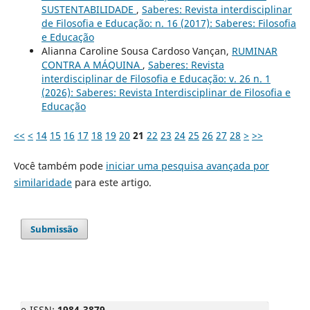
SUSTENTABILIDADE
,
Saberes: Revista interdisciplinar
de Filosofia e Educação: n. 16 (2017): Saberes: Filosofia
e Educação
Alianna Caroline Sousa Cardoso Vançan,
RUMINAR
CONTRA A MÁQUINA
,
Saberes: Revista
interdisciplinar de Filosofia e Educação: v. 26 n. 1
(2026): Saberes: Revista Interdisciplinar de Filosofia e
Educação
<<
<
14
15
16
17
18
19
20
21
22
23
24
25
26
27
28
>
>>
Você também pode
iniciar uma pesquisa avançada por
similaridade
para este artigo.
Submissão
e-ISSN:
1984-3879