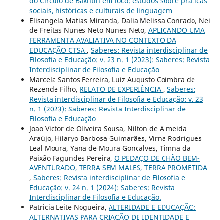
do Círculo de Bakhtin em foco: estudos sobre práticas
sociais, históricas e culturais de linguagem
Elisangela Matias Miranda, Dalia Melissa Conrado, Nei
de Freitas Nunes Neto Nunes Neto,
APLICANDO UMA
FERRAMENTA AVALIATIVA NO CONTEXTO DA
EDUCAÇÃO CTSA
,
Saberes: Revista interdisciplinar de
Filosofia e Educação: v. 23 n. 1 (2023): Saberes: Revista
Interdisciplinar de Filosofia e Educação
Marcela Santos Ferreira, Luiz Augusto Coimbra de
Rezende Filho,
RELATO DE EXPERIÊNCIA
,
Saberes:
Revista interdisciplinar de Filosofia e Educação: v. 23
n. 1 (2023): Saberes: Revista Interdisciplinar de
Filosofia e Educação
Joao Victor de Oliveira Sousa, Nilton de Almeida
Araújo, Hilaryo Barbosa Guimarães, Virna Rodrigues
Leal Moura, Yana de Moura Gonçalves, Timna da
Paixão Fagundes Pereira,
O PEDAÇO DE CHÃO BEM-
AVENTURADO, TERRA SEM MALES, TERRA PROMETIDA
,
Saberes: Revista interdisciplinar de Filosofia e
Educação: v. 24 n. 1 (2024): Saberes: Revista
Interdisciplinar de Filosofia e Educação.
Patricia Leite Nogueira,
ALTERIDADE E EDUCAÇÃO:
ALTERNATIVAS PARA CRIAÇÃO DE IDENTIDADE E