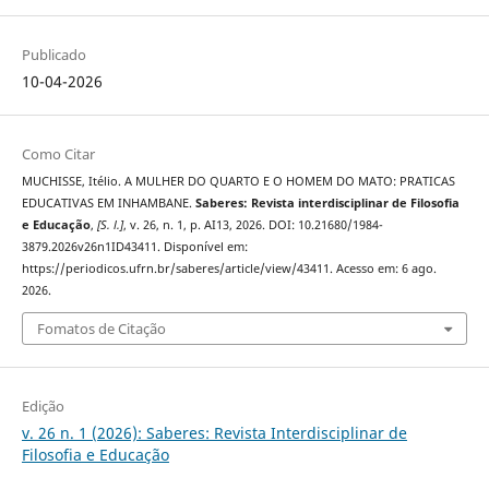
Publicado
10-04-2026
Como Citar
MUCHISSE, Itélio. A MULHER DO QUARTO E O HOMEM DO MATO: PRATICAS
EDUCATIVAS EM INHAMBANE.
Saberes: Revista interdisciplinar de Filosofia
e Educação
,
[S. l.]
, v. 26, n. 1, p. AI13, 2026. DOI: 10.21680/1984-
3879.2026v26n1ID43411. Disponível em:
https://periodicos.ufrn.br/saberes/article/view/43411. Acesso em: 6 ago.
2026.
Fomatos de Citação
Edição
v. 26 n. 1 (2026): Saberes: Revista Interdisciplinar de
Filosofia e Educação