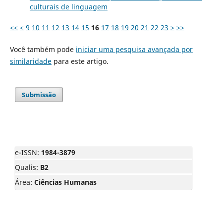
culturais de linguagem
<<
<
9
10
11
12
13
14
15
16
17
18
19
20
21
22
23
>
>>
Você também pode
iniciar uma pesquisa avançada por
similaridade
para este artigo.
Submissão
e-ISSN:
1984-3879
Qualis:
B2
Área:
Ciências Humanas