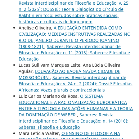
Revista interdisciplinar de Filosofia e Educação: v. 25
n. 2 (2025): DOSSIÊ: Teoria Dialógica do Círculo de
Bakhtin em foco: estudos sobre práticas sociais,
históricas e culturais de linguagem
Anelise Oliveira,
A EDUCAÇÃO ENTENDIDA COMO
CIVILIZAÇÃO: MEDIDAS INSTRUTIVAS REALIZADAS NO
RIO DE JANEIRO DURANTE O PERÍODO JOANINO
(1808-1821)
,
Saberes: Revista interdisciplinar de
Filosofia e Educação: n. 11 (2015): Saberes: Filosofia e
Educação
Lucas Sullivam Marques Leite, Ana Lúcia Oliveira
Aguiar,
LOUVAÇÃO AO BAOBÁ NA/DA CIDADE DE
MOSSORÓ/RN
,
Saberes: Revista interdisciplinar de
Filosofia e Educação: v. 24 n. 2 (2024): Dossiê Filosofias
Africanas: Vozes plurais e contracoloniais
Luiz Carlos Mariano da Rosa,
O SISTEMA
EDUCACIONAL E A RACIONALIZAÇÃO BUROCRÁTICA
ENTRE A TIPOLOGIA DAS AÇÕES HUMANAS E A TEORIA
DA DOMINAÇÃO DE WEBER
,
Saberes: Revista
interdisciplinar de Filosofia e Educação: n. 14 (2016):
Saberes: Filosofia e Educação
Mara Letícia Walter,
O ENSINO DE FILOSOFIA NA