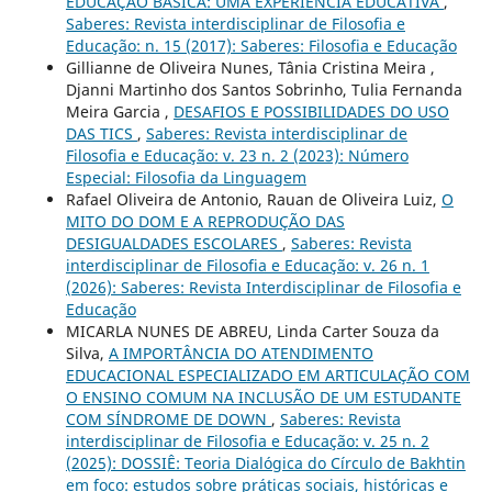
EDUCAÇÃO BÁSICA: UMA EXPERIÊNCIA EDUCATIVA
,
Saberes: Revista interdisciplinar de Filosofia e
Educação: n. 15 (2017): Saberes: Filosofia e Educação
Gillianne de Oliveira Nunes, Tânia Cristina Meira ,
Djanni Martinho dos Santos Sobrinho, Tulia Fernanda
Meira Garcia ,
DESAFIOS E POSSIBILIDADES DO USO
DAS TICS
,
Saberes: Revista interdisciplinar de
Filosofia e Educação: v. 23 n. 2 (2023): Número
Especial: Filosofia da Linguagem
Rafael Oliveira de Antonio, Rauan de Oliveira Luiz,
O
MITO DO DOM E A REPRODUÇÃO DAS
DESIGUALDADES ESCOLARES
,
Saberes: Revista
interdisciplinar de Filosofia e Educação: v. 26 n. 1
(2026): Saberes: Revista Interdisciplinar de Filosofia e
Educação
MICARLA NUNES DE ABREU, Linda Carter Souza da
Silva,
A IMPORTÂNCIA DO ATENDIMENTO
EDUCACIONAL ESPECIALIZADO EM ARTICULAÇÃO COM
O ENSINO COMUM NA INCLUSÃO DE UM ESTUDANTE
COM SÍNDROME DE DOWN
,
Saberes: Revista
interdisciplinar de Filosofia e Educação: v. 25 n. 2
(2025): DOSSIÊ: Teoria Dialógica do Círculo de Bakhtin
em foco: estudos sobre práticas sociais, históricas e