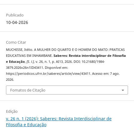
Publicado
10-04-2026
Como Citar
MUCHISSE, Itélio. A MULHER DO QUARTO E O HOMEM DO MATO: PRATICAS
EDUCATIVAS EM INHAMBANE.
Saberes: Revista interdisciplinar de Filosofia
e Educação
,
[S. l.]
, v. 26, n. 1, p. AI13, 2026. DOI: 10.21680/1984-
3879.2026v26n1ID43411. Disponível em:
https://periodicos.ufrn.br/saberes/article/view/43411. Acesso em: 7 ago.
2026.
Fomatos de Citação
Edição
v. 26 n. 1 (2026): Saberes: Revista Interdisciplinar de
Filosofia e Educação