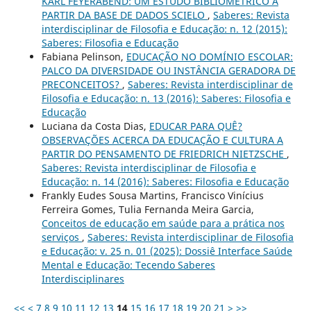
KARL FEYERABEND: UM ESTUDO BIBLIOMÉTRICO A
PARTIR DA BASE DE DADOS SCIELO
,
Saberes: Revista
interdisciplinar de Filosofia e Educação: n. 12 (2015):
Saberes: Filosofia e Educação
Fabiana Pelinson,
EDUCAÇÃO NO DOMÍNIO ESCOLAR:
PALCO DA DIVERSIDADE OU INSTÂNCIA GERADORA DE
PRECONCEITOS?
,
Saberes: Revista interdisciplinar de
Filosofia e Educação: n. 13 (2016): Saberes: Filosofia e
Educação
Luciana da Costa Dias,
EDUCAR PARA QUÊ?
OBSERVAÇÕES ACERCA DA EDUCAÇÃO E CULTURA A
PARTIR DO PENSAMENTO DE FRIEDRICH NIETZSCHE
,
Saberes: Revista interdisciplinar de Filosofia e
Educação: n. 14 (2016): Saberes: Filosofia e Educação
Frankly Eudes Sousa Martins, Francisco Vinícius
Ferreira Gomes, Tulia Fernanda Meira Garcia,
Conceitos de educação em saúde para a prática nos
serviços
,
Saberes: Revista interdisciplinar de Filosofia
e Educação: v. 25 n. 01 (2025): Dossiê Interface Saúde
Mental e Educação: Tecendo Saberes
Interdisciplinares
<<
<
7
8
9
10
11
12
13
14
15
16
17
18
19
20
21
>
>>