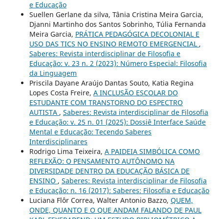
e Educação
Suellen Gerlane da silva, Tânia Cristina Meira Garcia,
Djanni Martinho dos Santos Sobrinho, Túlia Fernanda
Meira Garcia,
PRÁTICA PEDAGÓGICA DECOLONIAL E
USO DAS TICS NO ENSINO REMOTO EMERGENCIAL
,
Saberes: Revista interdisciplinar de Filosofia e
Educação: v. 23 n. 2 (2023): Número Especial: Filosofia
da Linguagem
Priscila Dayane Araújo Dantas Souto, Katia Regina
Lopes Costa Freire,
A INCLUSÃO ESCOLAR DO
ESTUDANTE COM TRANSTORNO DO ESPECTRO
AUTISTA
,
Saberes: Revista interdisciplinar de Filosofia
e Educação: v. 25 n. 01 (2025): Dossiê Interface Saúde
Mental e Educação: Tecendo Saberes
Interdisciplinares
Rodrigo Lima Teixeira,
A PAIDEIA SIMBÓLICA COMO
REFLEXÃO: O PENSAMENTO AUTÔNOMO NA
DIVERSIDADE DENTRO DA EDUCAÇÃO BÁSICA DE
ENSINO
,
Saberes: Revista interdisciplinar de Filosofia
e Educação: n. 16 (2017): Saberes: Filosofia e Educação
Luciana Flôr Correa, Walter Antonio Bazzo,
QUEM,
ONDE, QUANTO E O QUE ANDAM FALANDO DE PAUL