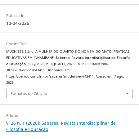
Publicado
10-04-2026
Como Citar
MUCHISSE, Itélio. A MULHER DO QUARTO E O HOMEM DO MATO: PRATICAS
EDUCATIVAS EM INHAMBANE.
Saberes: Revista interdisciplinar de Filosofia
e Educação
,
[S. l.]
, v. 26, n. 1, p. AI13, 2026. DOI: 10.21680/1984-
3879.2026v26n1ID43411. Disponível em:
https://periodicos.ufrn.br/saberes/article/view/43411. Acesso em: 7 ago.
2026.
Fomatos de Citação
Edição
v. 26 n. 1 (2026): Saberes: Revista Interdisciplinar de
Filosofia e Educação