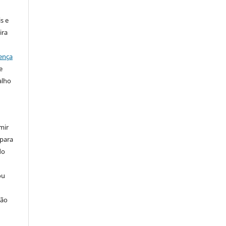
s e
ira
ença
e
alho
mir
 para
do
ou
ção