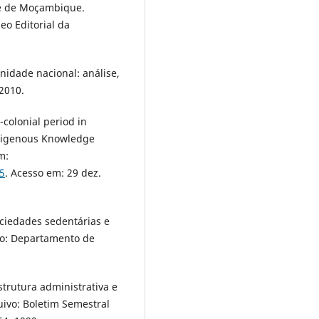
te de Moçambique.
o Editorial da
idade nacional: análise,
 2010.
colonial period in
Indigenous Knowledge
m:
85
. Acesso em: 29 dez.
ciedades sedentárias e
o: Departamento de
trutura administrativa e
ivo: Boletim Semestral