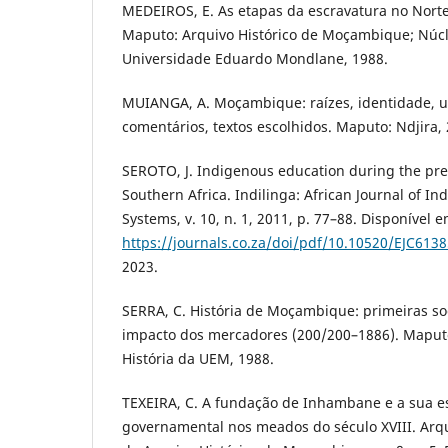
MEDEIROS, E. As etapas da escravatura no Nor
Maputo: Arquivo Histórico de Moçambique; Núcle
Universidade Eduardo Mondlane, 1988.
MUIANGA, A. Moçambique: raízes, identidade, un
comentários, textos escolhidos. Maputo: Ndjira,
SEROTO, J. Indigenous education during the pre-
Southern Africa. Indilinga: African Journal of 
Systems, v. 10, n. 1, 2011, p. 77–88. Disponível e
https://journals.co.za/doi/pdf/10.10520/EJC613
2023.
SERRA, C. História de Moçambique: primeiras so
impacto dos mercadores (200/200–1886). Maput
História da UEM, 1988.
TEXEIRA, C. A fundação de Inhambane e a sua es
governamental nos meados do século XVIII. Arqu