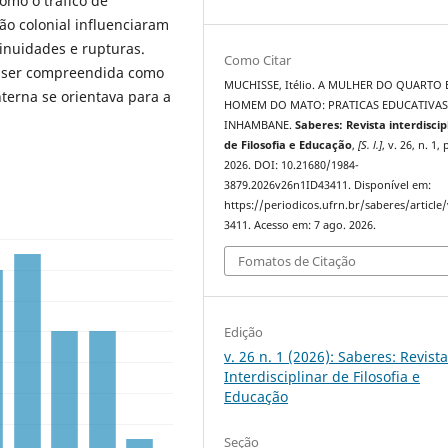
omo o tráfico de
ão colonial influenciaram
inuidades e rupturas.
Como Citar
 ser compreendida como
MUCHISSE, Itélio. A MULHER DO QUARTO 
nterna se orientava para a
HOMEM DO MATO: PRATICAS EDUCATIVAS
INHAMBANE.
Saberes: Revista interdiscip
de Filosofia e Educação
,
[S. l.]
, v. 26, n. 1, 
2026. DOI: 10.21680/1984-
3879.2026v26n1ID43411. Disponível em:
https://periodicos.ufrn.br/saberes/article
3411. Acesso em: 7 ago. 2026.
Fomatos de Citação
Edição
v. 26 n. 1 (2026): Saberes: Revist
Interdisciplinar de Filosofia e
Educação
Seção