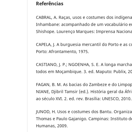
Referências
CABRAL, A. Raças, usos e costumes dos indígenas
Inhambane: acompanhado de um vocabulário em
Shishope. Lourenço Marques: Imprensa Nacional
CAPELA, J. A burguesia mercantil do Porto e as c
Porto: Afrontamento, 1975.
CASTIANO, J. P.; NGOENHA, S. E. A longa marc
todos em Moçambique. 3. ed. Maputo: Publix, 2
FAGAN, B. M. As bacias do Zambeze e do Limpopo
NIANE, Djibril Tamsir (ed.). História geral da Áfri
ao século XVI. 2. ed. rev. Brasília: UNESCO, 2010
JUNOD, H. Usos e costumes dos Bantu. Organiz
Thomas e Paulo Gajanigo. Campinas: Instituto de
Humanas, 2009.