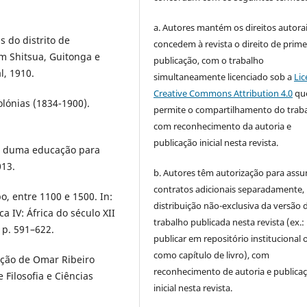
a. Autores mantém os direitos autorai
 do distrito de
concedem à revista o direito de prime
 Shitsua, Guitonga e
publicação, com o trabalho
, 1910.
simultaneamente licenciado sob a
Lic
Creative Commons Attribution 4.0
qu
olónias (1834-1900).
permite o compartilhamento do trab
com reconhecimento da autoria e
publicação inicial nesta revista.
ha duma educação para
013.
b. Autores têm autorização para assu
contratos adicionais separadamente,
, entre 1100 e 1500. In:
distribuição não-exclusiva da versão 
ca IV: África do século XII
trabalho publicada nesta revista (ex.:
. p. 591–622.
publicar em repositório institucional 
como capítulo de livro), com
ação de Omar Ribeiro
reconhecimento de autoria e publica
 Filosofia e Ciências
inicial nesta revista.