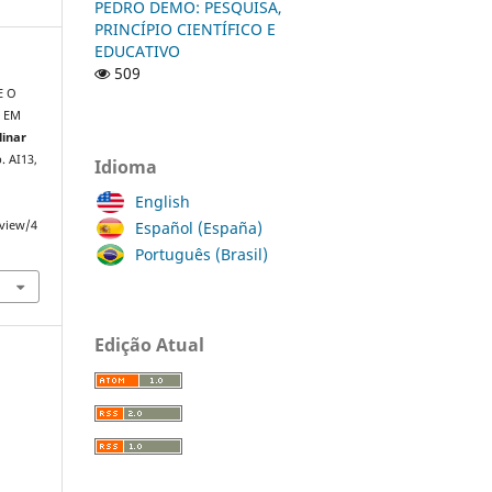
PEDRO DEMO: PESQUISA,
PRINCÍPIO CIENTÍFICO E
EDUCATIVO
509
E O
 EM
linar
p. AI13,
Idioma
English
Español (España)
/view/4
Português (Brasil)
Edição Atual
a