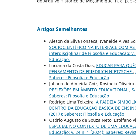
do Arquivo Histórico de Moçambique, n. 8, p. 5–
Artigos Semelhantes
Aleson da Silva Fonseca, Ivaneide Alves S
SOCIOCIENTÍFICO NA INTERFACE COM A
interdisciplinar de Filosofia e Educação: v.
Educação.
Luciana da Costa Dias,
EDUCAR PARA QUÊ?
PENSAMENTO DE FRIEDRICH NIETZSCHE
,
Saberes: Filosofia e Educação
Juliana de Almeida Goiz, Rosineia Oliveira
REFLEXÕES EM ÂMBITO EDUCACIONAL
,
Sa
Saberes: Filosofia e Educação
Rodrigo Lima Teixeira,
A PAIDEIA SIMBÓ
DENTRO DA EDUCAÇÃO BÁSICA DE ENSI
(2017): Saberes: Filosofia e Educação
Osório Augusto de Souza Neto, Estéfano 
ESPECIAL NO CONTEXTO DE UMA EDUCAÇ
Educação: v. 24 n. 1 (2024): Saberes: Revis