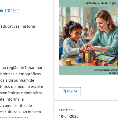
26n1ID43411
educativas, história
as na região de Inhambane
stóricas e etnográficas.
locais dispunham de
tintos do modelo escolar
PDF/A
 económicas e simbólicas.
te informal e
, como os ritos de
Publicado
ões culturais. Ao mesmo
10-04-2026