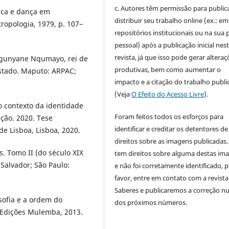
c. Autores têm permissão para publica
ica e dança em
distribuir seu trabalho online (ex.: em
tropologia, 1979, p. 107–
repositórios institucionais ou na sua 
pessoal) após a publicação inicial nes
revista, já que isso pode gerar alteraç
gunyane Nqumayo, rei de
produtivas, bem como aumentar o
stado. Maputo: ARPAC;
impacto e a citação do trabalho publ
(Veja
O Efeito do Acesso Livre
).
 contexto da identidade
Foram feitos todos os esforços para
ção. 2020. Tese
identificar e creditar os detentores de
de Lisboa, Lisboa, 2020.
direitos sobre as imagens publicadas.
s. Tomo II (do século XIX
tem direitos sobre alguma destas im
Salvador; São Paulo:
e não foi corretamente identificado, 
favor, entre em contato com a revista
Saberes e publicaremos a correção 
sofia e a ordem do
dos próximos números.
 Edições Mulemba, 2013.