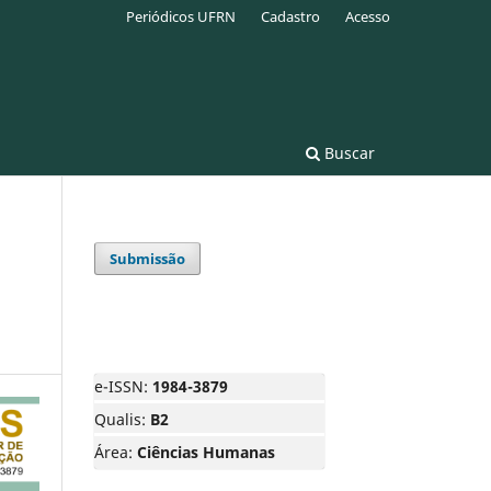
Periódicos UFRN
Cadastro
Acesso
Buscar
Submissão
e-ISSN:
1984-3879
Qualis:
B2
Área:
Ciências Humanas