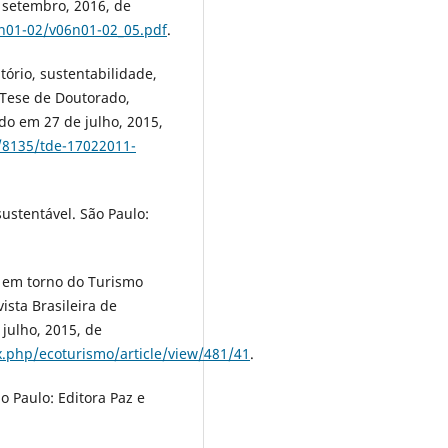
 setembro, 2016, de
6n01-02/v06n01-02_05.pdf
.
itório, sustentabilidade,
 Tese de Doutorado,
do em 27 de julho, 2015,
8/8135/tde-17022011-
sustentável. São Paulo:
tos em torno do Turismo
ista Brasileira de
julho, 2015, de
x.php/ecoturismo/article/view/481/41
.
o Paulo: Editora Paz e