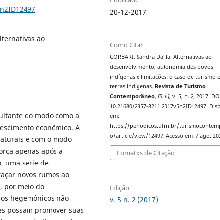
5n2ID12497
20-12-2017
lternativas ao
Como Citar
CORBARI, Sandra Dalila. Alternativas ao
desenvolvimento, autonomia dos povos
indígenas e limitações: o caso do turismo 
terras indígenas.
Revista de Turismo
Contemporâneo
,
[S. l.]
, v. 5, n. 2, 2017. DO
10.21680/2357-8211.2017v5n2ID12497. Disp
sultante do modo como a
em:
https://periodicos.ufrn.br/turismoconte
crescimento econômico. A
o/article/view/12497. Acesso em: 7 ago. 20
naturais e com o modo
orça apenas após a
Fomatos de Citação
, uma série de
raçar novos rumos ao
, por meio do
Edição
elos hegemônicos não
v. 5 n. 2 (2017)
des possam promover suas