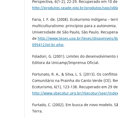
Perspectiva, 6(1-2), 22-29. Recuperado em 10 de
http://produtos.seade.gov.br/produtos/spp/v0
Faria, I. F. de. (2008). Ecoturismo indígena – terr
multiculturalismo: princípios para a autonomia.
Universidade de São Paulo, São Paulo. Recupera
de
http://www.teses.usp.br/teses/disponiveis/
095412/pt-br.php
.
Foladori, G. (2001). Limites do desenvolvimento 
Editora da Unicamp/Imprensa Oficial.
Fortunato, R. A., & Silva, L. S. (2013). Os confli
Comunitário na Prainha do Canto Verde (CE). Rev
Ecoturismo, 6(1), 123-138. Recuperado em 29 de 
http://www.sbecotur.org.br/rbecotur/seer/inde
Furtado, C. (2002). Em busca de novo modelo. Sã
Terra.