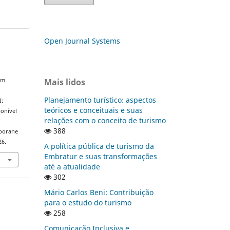
Open Journal Systems
Mais lidos
em
Planejamento turístico: aspectos
I:
teóricos e conceituais e suas
onível
relações com o conceito de turismo
388
mporane
26.
A política pública de turismo da
Embratur e suas transformações
até a atualidade
302
Mário Carlos Beni: Contribuição
para o estudo do turismo
258
Comunicação Inclusiva e