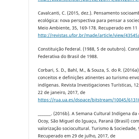
Cavalcanti, C. (2015, dez.). Pensamento socioam
ecológica: nova perspectiva para pensar a soci
Meio Ambiente, 35, 169-178. Recuperado em 11 
http://revistas.ufpr.br/made/article/view/4354
Constituição Federal. (1988, 5 de outubro). Cons
Federativa do Brasil de 1988.
Corbari, S. D., Bahl, M., & Souza, S. do R. (2016a
conceitos e definições atinentes ao turismo en
indígenas. Revista Investigaciones Turísticas, 
22 de janeiro, 2017, de
https://rua.ua.es/dspace/bitstream/10045/61310
_______. (2016b). A Semana Cultural Indígena d
Ocoy, São Miguel do Iguaçu, Paraná (Brasil) co
valorização sociocultural. Turismo & Sociedade, 9(
Recuperado em 29 de julho, 2017, de