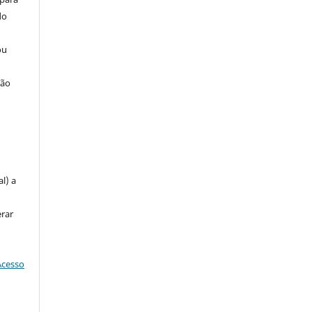
do
ou
ção
u
l) a
erar
Acesso