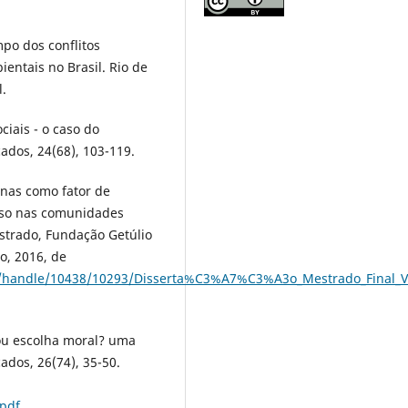
mpo dos conflitos
ientais no Brasil. Rio de
.
ciais - o caso do
ados, 24(68), 103-119.
enas como fator de
caso nas comunidades
strado, Fundação Getúlio
o, 2016, de
ream/handle/10438/10293/Disserta%C3%A7%C3%A3o_Mestrado_Final_V
 ou escolha moral? uma
dos, 26(74), 35-50.
.pdf
.