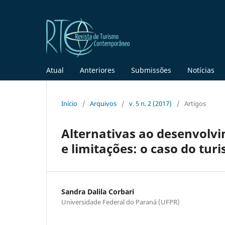
Atual
Anteriores
Submissões
Notícias
Início
/
Arquivos
/
v. 5 n. 2 (2017)
/
Artigos
Alternativas ao desenvolv
e limitações: o caso do tur
Sandra Dalila Corbari
Universidade Federal do Paraná (UFPR)