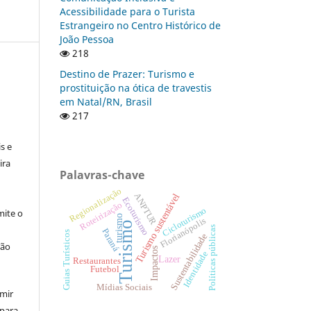
Acessibilidade para o Turista
Estrangeiro no Centro Histórico de
João Pessoa
218
Destino de Prazer: Turismo e
prostituição na ótica de travestis
em Natal/RN, Brasil
217
:
s e
ira
Palavras-chave
Regionalização
ANPTUR
Turismo sustentável
Ecoturismo
Roteirização
Cicloturismo
ite o
turismo
Florianópolis
Turismo
Políticas públicas
Paraná
Guias Turísticos
Sustentabilidade
ção
Impactos
Identidade
Lazer
Restaurantes
Futebol
Mídias Sociais
umir
 para