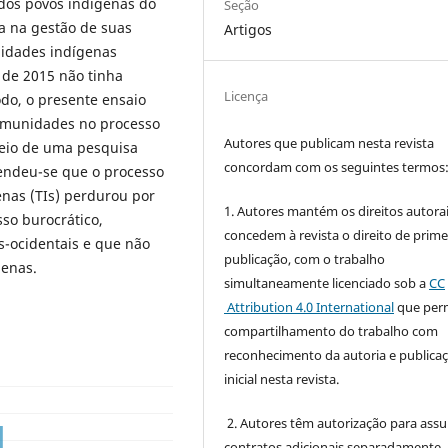
 dos povos indígenas do
Seção
a na gestão de suas
Artigos
nidades indígenas
o de 2015 não tinha
Licença
do, o presente ensaio
comunidades no processo
Autores que publicam nesta revista
meio de uma pesquisa
concordam com os seguintes termos
eendeu-se que o processo
nas (TIs) perdurou por
1. Autores mantém os direitos autorai
so burocrático,
concedem à revista o direito de prime
-ocidentais e que não
publicação, com o trabalho
genas.
simultaneamente licenciado sob a
CC
Attribution 4.0 International
que perm
compartilhamento do trabalho com
reconhecimento da autoria e publica
inicial nesta revista.
2. Autores têm autorização para ass
contratos adicionais separadamente,