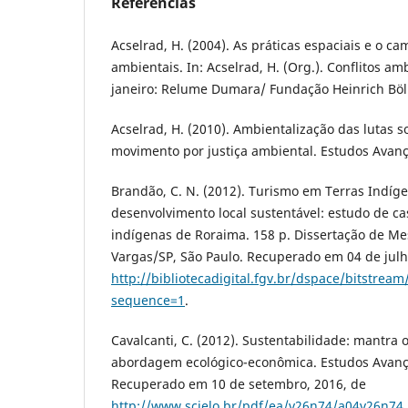
Referências
Acselrad, H. (2004). As práticas espaciais e o ca
ambientais. In: Acselrad, H. (Org.). Conflitos amb
janeiro: Relume Dumara/ Fundação Heinrich Böll
Acselrad, H. (2010). Ambientalização das lutas so
movimento por justiça ambiental. Estudos Avanç
Brandão, C. N. (2012). Turismo em Terras Indíg
desenvolvimento local sustentável: estudo de 
indígenas de Roraima. 158 p. Dissertação de Me
Vargas/SP, São Paulo. Recuperado em 04 de julh
http://bibliotecadigital.fgv.br/dspace/bitst
sequence=1
.
Cavalcanti, C. (2012). Sustentabilidade: mantra
abordagem ecológico-econômica. Estudos Avança
Recuperado em 10 de setembro, 2016, de
http://www.scielo.br/pdf/ea/v26n74/a04v26n74