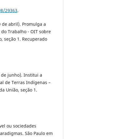
298/29363
.
0 de abril). Promulga a
 do Trabalho - OIT sobre
ão, seção 1. Recuperado
de junho). Institui a
tal de Terras Indígenas –
 da União, seção 1.
vel ou sociedades
 paradigmas. São Paulo em