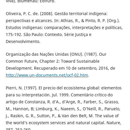
Viva). Blumenau: Edifurb.
Oliveira, P. C. de. (2008). Gestão territorial indígena:
perspectivas e alcances. In: Athias, R., & Pinto, R. P. (Org.).
Estudos indígenas: comparações, interpretações e políticas,
175-192. São Paulo: Contexto. Série Justiça e
Desenvolvimento.
Organização das Nações Unidas (ONU). (1987). Our
Common Future, Chapter 2: Toward Sustainable
Development. Recuperado em 10 de setembro, 2016, de
http://www.un-documents.net/ocf-02.htm
.
Pierri, N. (1997). El precio del ecosistema global: elementos
para su interpretación. Jul. 1999. Comentário crítico do
artigo de Constanza, R. d’A., d’Arge, R., Farber, S., Grasso,
M., Hannon, B; Limburg, K., Naeem, S., O’Neill, R., Paruelo,
J., Raskin, G. R., Sutton, P., & Van den Belt, M. The value of
the world’s ecosystem services and natural capital. Nature,
387, 253-260.