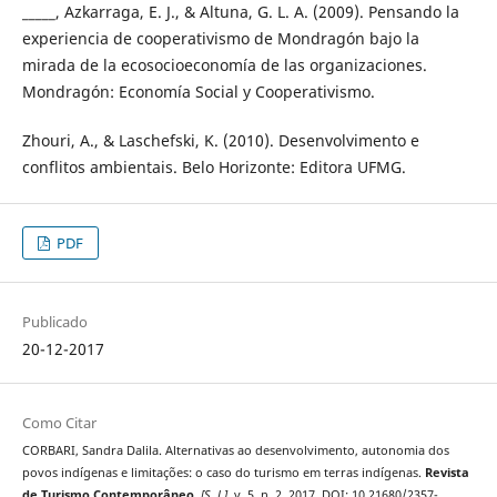
_____, Azkarraga, E. J., & Altuna, G. L. A. (2009). Pensando la
experiencia de cooperativismo de Mondragón bajo la
mirada de la ecosocioeconomía de las organizaciones.
Mondragón: Economía Social y Cooperativismo.
Zhouri, A., & Laschefski, K. (2010). Desenvolvimento e
conflitos ambientais. Belo Horizonte: Editora UFMG.
PDF
Publicado
20-12-2017
Como Citar
CORBARI, Sandra Dalila. Alternativas ao desenvolvimento, autonomia dos
povos indígenas e limitações: o caso do turismo em terras indígenas.
Revista
de Turismo Contemporâneo
,
[S. l.]
, v. 5, n. 2, 2017. DOI: 10.21680/2357-