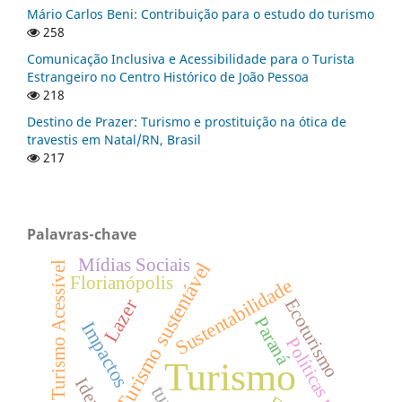
Mário Carlos Beni: Contribuição para o estudo do turismo
258
Comunicação Inclusiva e Acessibilidade para o Turista
Estrangeiro no Centro Histórico de João Pessoa
218
Destino de Prazer: Turismo e prostituição na ótica de
travestis em Natal/RN, Brasil
217
Palavras-chave
Mídias Sociais
Turismo sustentável
Turismo Acessível
Florianópolis
Sustentabilidade
Lazer
Ecoturismo
Paraná
Impactos
Políticas públicas
Turismo