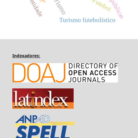
Identidade
turismo
Futebol
Turismo futebolístico
Indexadores: