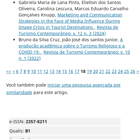
Gabriela Maria de Lana Pinto, Elielton dos Santos
Oliveira, Carolina Lescura, Marcos Eduardo Carvalho
Gonçalves Knupp,
Marketing and Communication
Strategies in the Face of Media Influence During
Image Crisis in Tourist Destinations
,
Revista de
Turismo Contemporâneo: v. 12 n. 3 (2024)
Bruno da Silva Cruz, João José dos santos Junior,
A
produção acadêmica sobre o Turismo Religioso e a
COVID-19:
,
Revista de Turismo Contemporâneo: v. 10
n. 1 (2022)
<<
<
6
7
8
9
10
11
12
13
14
15
16
17
18
19
20
21
22
23
24
25
26
>
Você também pode
iniciar uma pesquisa avançada por
similaridade
para este artigo.
e-ISSN:
2357-8211
Qualis:
B1