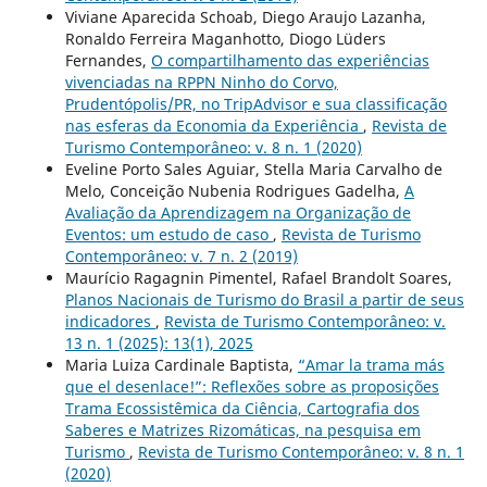
Viviane Aparecida Schoab, Diego Araujo Lazanha,
Ronaldo Ferreira Maganhotto, Diogo Lüders
Fernandes,
O compartilhamento das experiências
vivenciadas na RPPN Ninho do Corvo,
Prudentópolis/PR, no TripAdvisor e sua classificação
nas esferas da Economia da Experiência
,
Revista de
Turismo Contemporâneo: v. 8 n. 1 (2020)
Eveline Porto Sales Aguiar, Stella Maria Carvalho de
Melo, Conceição Nubenia Rodrigues Gadelha,
A
Avaliação da Aprendizagem na Organização de
Eventos: um estudo de caso
,
Revista de Turismo
Contemporâneo: v. 7 n. 2 (2019)
Maurício Ragagnin Pimentel, Rafael Brandolt Soares,
Planos Nacionais de Turismo do Brasil a partir de seus
indicadores
,
Revista de Turismo Contemporâneo: v.
13 n. 1 (2025): 13(1), 2025
Maria Luiza Cardinale Baptista,
“Amar la trama más
que el desenlace!”: Reflexões sobre as proposições
Trama Ecossistêmica da Ciência, Cartografia dos
Saberes e Matrizes Rizomáticas, na pesquisa em
Turismo
,
Revista de Turismo Contemporâneo: v. 8 n. 1
(2020)