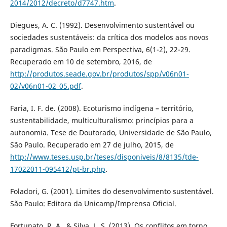
2014/2012/decreto/d7747.htm
.
Diegues, A. C. (1992). Desenvolvimento sustentável ou
sociedades sustentáveis: da crítica dos modelos aos novos
paradigmas. São Paulo em Perspectiva, 6(1-2), 22-29.
Recuperado em 10 de setembro, 2016, de
http://produtos.seade.gov.br/produtos/spp/v06n01-
02/v06n01-02_05.pdf
.
Faria, I. F. de. (2008). Ecoturismo indígena – território,
sustentabilidade, multiculturalismo: princípios para a
autonomia. Tese de Doutorado, Universidade de São Paulo,
São Paulo. Recuperado em 27 de julho, 2015, de
http://www.teses.usp.br/teses/disponiveis/8/8135/tde-
17022011-095412/pt-br.php
.
Foladori, G. (2001). Limites do desenvolvimento sustentável.
São Paulo: Editora da Unicamp/Imprensa Oficial.
Fortunato, R. A., & Silva, L. S. (2013). Os conflitos em torno