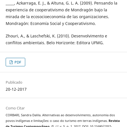
_____, Azkarraga, E. J., & Altuna, G. L. A. (2009). Pensando la
experiencia de cooperativismo de Mondragón bajo la
mirada de la ecosocioeconomía de las organizaciones.
Mondragón: Economía Social y Cooperativismo.
Zhouri, A., & Laschefski, K. (2010). Desenvolvimento e
conflitos ambientais. Belo Horizonte: Editora UFMG.
PDF
Publicado
20-12-2017
Como Citar
CORBARI, Sandra Dalila. Alternativas ao desenvolvimento, autonomia dos
povos indígenas e limitações: o caso do turismo em terras indígenas.
Revista
de Turismo Contemporâneo
,
[S. l.]
, v. 5, n. 2, 2017. DOI: 10.21680/2357-