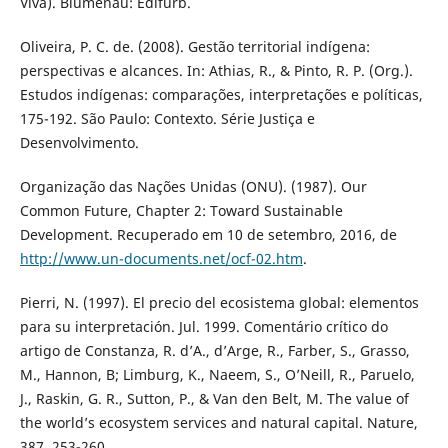
Viva). Blumenau: Edifurb.
Oliveira, P. C. de. (2008). Gestão territorial indígena:
perspectivas e alcances. In: Athias, R., & Pinto, R. P. (Org.).
Estudos indígenas: comparações, interpretações e políticas,
175-192. São Paulo: Contexto. Série Justiça e
Desenvolvimento.
Organização das Nações Unidas (ONU). (1987). Our
Common Future, Chapter 2: Toward Sustainable
Development. Recuperado em 10 de setembro, 2016, de
http://www.un-documents.net/ocf-02.htm
.
Pierri, N. (1997). El precio del ecosistema global: elementos
para su interpretación. Jul. 1999. Comentário crítico do
artigo de Constanza, R. d’A., d’Arge, R., Farber, S., Grasso,
M., Hannon, B; Limburg, K., Naeem, S., O’Neill, R., Paruelo,
J., Raskin, G. R., Sutton, P., & Van den Belt, M. The value of
the world’s ecosystem services and natural capital. Nature,
387, 253-260.