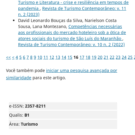
Turismo e Literatura - crise e resiliência em tempos de
pandemia
,
Revista de Turismo Contemporâneo: v. 11
n. 2 (2023)
David Leonardo Bouças da Silva, Narielson Costa
Sousa, Lana Montezano,
Competências necessárias
aos profissionais do mercado hoteleiro sob a ótica de
atores sociais do turismo de São Luís do Maranhão
,
Revista de Turismo Contemporâneo: v. 10 n. 2 (2022)
<<
<
4
5
6
7
8
9
10
11
12
13
14
15
16
17
18
19
20
21
22
23
24
25
Você também pode
iniciar uma pesquisa avançada por
similaridade
para este artigo.
e-ISSN:
2357-8211
Qualis:
B1
Área:
Turismo