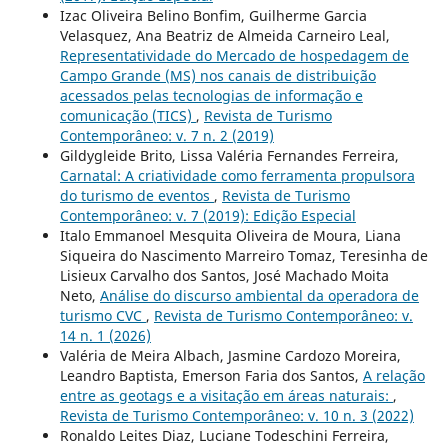
Izac Oliveira Belino Bonfim, Guilherme Garcia
Velasquez, Ana Beatriz de Almeida Carneiro Leal,
Representatividade do Mercado de hospedagem de
Campo Grande (MS) nos canais de distribuição
acessados pelas tecnologias de informação e
comunicação (TICS)
,
Revista de Turismo
Contemporâneo: v. 7 n. 2 (2019)
Gildygleide Brito, Lissa Valéria Fernandes Ferreira,
Carnatal: A criatividade como ferramenta propulsora
do turismo de eventos
,
Revista de Turismo
Contemporâneo: v. 7 (2019): Edição Especial
Italo Emmanoel Mesquita Oliveira de Moura, Liana
Siqueira do Nascimento Marreiro Tomaz, Teresinha de
Lisieux Carvalho dos Santos, José Machado Moita
Neto,
Análise do discurso ambiental da operadora de
turismo CVC
,
Revista de Turismo Contemporâneo: v.
14 n. 1 (2026)
Valéria de Meira Albach, Jasmine Cardozo Moreira,
Leandro Baptista, Emerson Faria dos Santos,
A relação
entre as geotags e a visitação em áreas naturais:
,
Revista de Turismo Contemporâneo: v. 10 n. 3 (2022)
Ronaldo Leites Diaz, Luciane Todeschini Ferreira,