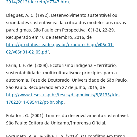
2014/2012/decreto/d7747.htm
.
Diegues, A. C. (1992). Desenvolvimento sustentável ou
sociedades sustentáveis: da crítica dos modelos aos novos
paradigmas. São Paulo em Perspectiva, 6(1-2), 22-29.
Recuperado em 10 de setembro, 2016, de
http://produtos.seade.gov.br/produtos/spp/v06n01-
02/v06n01-02_05.pdf
.
Faria, I. F. de. (2008). Ecoturismo indígena – território,
sustentabilidade, multiculturalismo: princípios para a
autonomia. Tese de Doutorado, Universidade de São Paulo,
São Paulo. Recuperado em 27 de julho, 2015, de
http://www.teses.usp.br/teses/disponiveis/8/8135/tde-
17022011-095412/pt-br.php
.
Foladori, G. (2001). Limites do desenvolvimento sustentável.
São Paulo: Editora da Unicamp/Imprensa Oficial.
Fortunato, R. A., & Silva, L. S. (2013). Os conflitos em torno