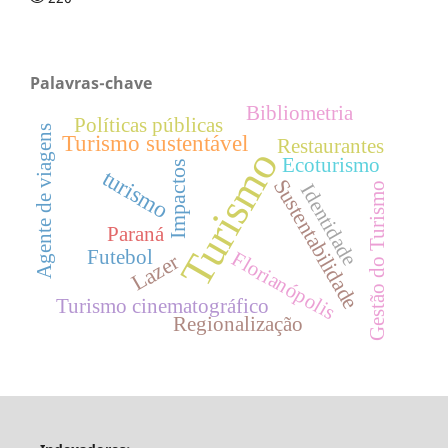
Palavras-chave
Bibliometria
Políticas públicas
Agente de viagens
Turismo sustentável
Restaurantes
Turismo
Ecoturismo
Impactos
turismo
Sustentabilidade
Identidade
Gestão do Turismo
Paraná
Futebol
Florianópolis
Lazer
Turismo cinematográfico
Regionalização