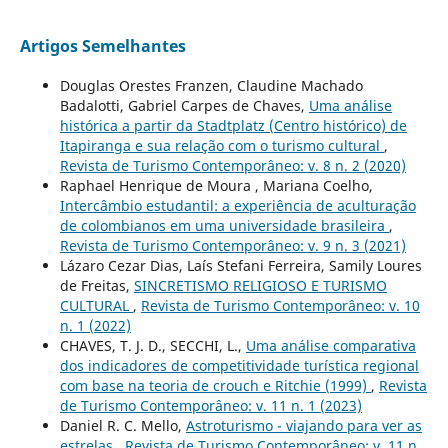
Artigos Semelhantes
Douglas Orestes Franzen, Claudine Machado
Badalotti, Gabriel Carpes de Chaves,
Uma análise
histórica a partir da Stadtplatz (Centro histórico) de
Itapiranga e sua relação com o turismo cultural
,
Revista de Turismo Contemporâneo: v. 8 n. 2 (2020)
Raphael Henrique de Moura , Mariana Coelho,
Intercâmbio estudantil: a experiência de aculturação
de colombianos em uma universidade brasileira
,
Revista de Turismo Contemporâneo: v. 9 n. 3 (2021)
Lázaro Cezar Dias, Laís Stefani Ferreira, Samily Loures
de Freitas,
SINCRETISMO RELIGIOSO E TURISMO
CULTURAL
,
Revista de Turismo Contemporâneo: v. 10
n. 1 (2022)
CHAVES, T. J. D., SECCHI, L.,
Uma análise comparativa
dos indicadores de competitividade turística regional
com base na teoria de crouch e Ritchie (1999)
,
Revista
de Turismo Contemporâneo: v. 11 n. 1 (2023)
Daniel R. C. Mello,
Astroturismo - viajando para ver as
estrelas
,
Revista de Turismo Contemporâneo: v. 11 n.