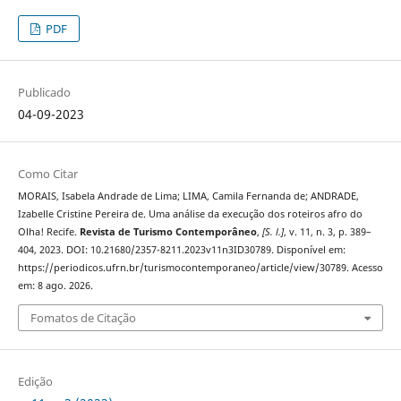
PDF
Publicado
04-09-2023
Como Citar
MORAIS, Isabela Andrade de Lima; LIMA, Camila Fernanda de; ANDRADE,
Izabelle Cristine Pereira de. Uma análise da execução dos roteiros afro do
Olha! Recife.
Revista de Turismo Contemporâneo
,
[S. l.]
, v. 11, n. 3, p. 389–
404, 2023. DOI: 10.21680/2357-8211.2023v11n3ID30789. Disponível em:
https://periodicos.ufrn.br/turismocontemporaneo/article/view/30789. Acesso
em: 8 ago. 2026.
Fomatos de Citação
Edição