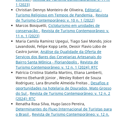
1 (2023)
Christian Dennys Monteiro de Oliveira,
Editorial -
Turismo Religioso em Tempos de Pandemia
,
Revista
de Turismo Contemporâneo: v. 10 n. 1 (2022)
Marcos Bosquetti,
Cicloturismo em unidades de
conservação:
,
Revista de Turismo Contemporâneo: v.
11 n. 1 (2023)
Maria Camila Ramirez Upegui, Tiago Savi Mondo, Joice
Lavandoski, Felipe Kopp Leite, Deosir Flavio Lobo de
Castro Junior,
Análise da Qualidade da Oferta de
Serviços dos Bares das Cervejarias Artesanais do
Bairro Santa Mônica - Florianópolis
,
Revista de
Turismo Contemporâneo: v. 12 n. 1 (2024): RTC
Patrícia Cristina Statella Martins, Eliana Lamberti,
Werno Ebehardt Júnior , Wesley Robert de Souza
Rodriguez, Lara Brunelle Almeida Freitas ,
Desafios e
oportunidades na hotelaria de Dourados, Mato Grosso
do Sul
,
Revista de Turismo Contemporâneo: v. 12 n. 2
(2024): RTC
Renatha Rosa Silva, Hugo Iasco Pereira,
Determinantes do Fluxo Internacional de Turistas para
o Brasil
,
Revista de Turismo Contemporâneo: v. 12 n.