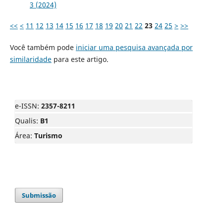
3 (2024)
<<
<
11
12
13
14
15
16
17
18
19
20
21
22
23
24
25
>
>>
Você também pode
iniciar uma pesquisa avançada por
similaridade
para este artigo.
e-ISSN:
2357-8211
Qualis:
B1
Área:
Turismo
Submissão