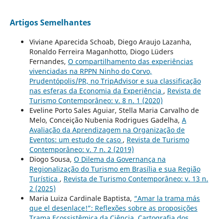
Artigos Semelhantes
Viviane Aparecida Schoab, Diego Araujo Lazanha,
Ronaldo Ferreira Maganhotto, Diogo Lüders
Fernandes,
O compartilhamento das experiências
vivenciadas na RPPN Ninho do Corvo,
Prudentópolis/PR, no TripAdvisor e sua classificação
nas esferas da Economia da Experiência
,
Revista de
Turismo Contemporâneo: v. 8 n. 1 (2020)
Eveline Porto Sales Aguiar, Stella Maria Carvalho de
Melo, Conceição Nubenia Rodrigues Gadelha,
A
Avaliação da Aprendizagem na Organização de
Eventos: um estudo de caso
,
Revista de Turismo
Contemporâneo: v. 7 n. 2 (2019)
Diogo Sousa,
O Dilema da Governança na
Regionalização do Turismo em Brasília e sua Região
Turística
,
Revista de Turismo Contemporâneo: v. 13 n.
2 (2025)
Maria Luiza Cardinale Baptista,
“Amar la trama más
que el desenlace!”: Reflexões sobre as proposições
Trama Ecossistêmica da Ciência, Cartografia dos