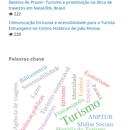
Destino de Prazer: Turismo e prostituição na ótica de
travestis em Natal/RN, Brasil
222
Comunicação Inclusiva e Acessibilidade para o Turista
Estrangeiro no Centro Histórico de João Pessoa
220
Palavras-chave
Bibliometria
Sustentabilidade
Turismo sustentável
Ecoturismo
Identidade
Futebol
Impactos
Agência de viagens
Lazer
Paraná
turismo
Políticas públicas
Turismo
Florianópolis
Restaurantes
ANPTUR
Mídias Sociais
História do Turismo