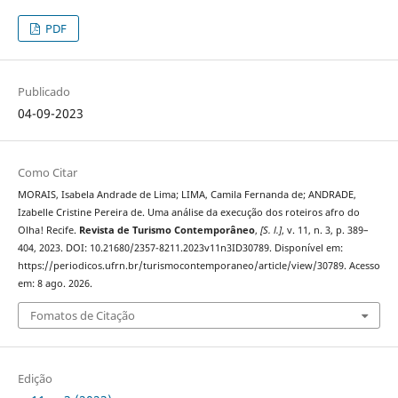
PDF
Publicado
04-09-2023
Como Citar
MORAIS, Isabela Andrade de Lima; LIMA, Camila Fernanda de; ANDRADE,
Izabelle Cristine Pereira de. Uma análise da execução dos roteiros afro do
Olha! Recife.
Revista de Turismo Contemporâneo
,
[S. l.]
, v. 11, n. 3, p. 389–
404, 2023. DOI: 10.21680/2357-8211.2023v11n3ID30789. Disponível em:
https://periodicos.ufrn.br/turismocontemporaneo/article/view/30789. Acesso
em: 8 ago. 2026.
Fomatos de Citação
Edição