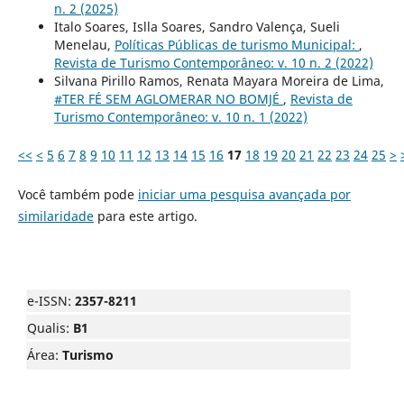
n. 2 (2025)
Italo Soares, Islla Soares, Sandro Valença, Sueli
Menelau,
Políticas Públicas de turismo Municipal:
,
Revista de Turismo Contemporâneo: v. 10 n. 2 (2022)
Silvana Pirillo Ramos, Renata Mayara Moreira de Lima,
#TER FÉ SEM AGLOMERAR NO BOMJÉ
,
Revista de
Turismo Contemporâneo: v. 10 n. 1 (2022)
<<
<
5
6
7
8
9
10
11
12
13
14
15
16
17
18
19
20
21
22
23
24
25
>
Você também pode
iniciar uma pesquisa avançada por
similaridade
para este artigo.
e-ISSN:
2357-8211
Qualis:
B1
Área:
Turismo