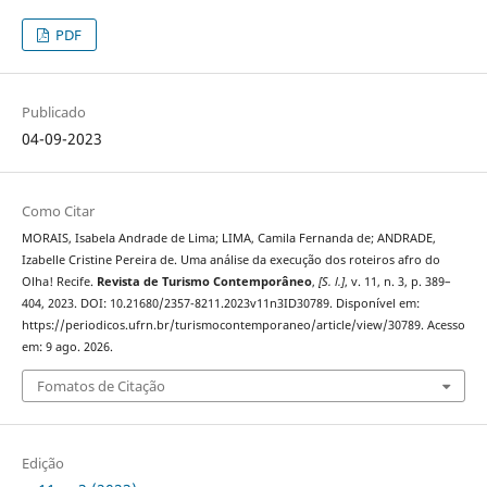
PDF
Publicado
04-09-2023
Como Citar
MORAIS, Isabela Andrade de Lima; LIMA, Camila Fernanda de; ANDRADE,
Izabelle Cristine Pereira de. Uma análise da execução dos roteiros afro do
Olha! Recife.
Revista de Turismo Contemporâneo
,
[S. l.]
, v. 11, n. 3, p. 389–
404, 2023. DOI: 10.21680/2357-8211.2023v11n3ID30789. Disponível em:
https://periodicos.ufrn.br/turismocontemporaneo/article/view/30789. Acesso
em: 9 ago. 2026.
Fomatos de Citação
Edição