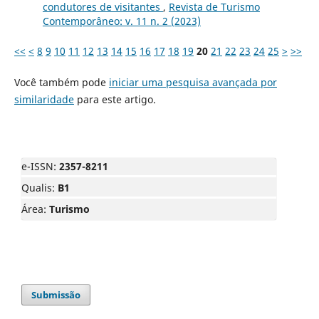
condutores de visitantes
,
Revista de Turismo
Contemporâneo: v. 11 n. 2 (2023)
<<
<
8
9
10
11
12
13
14
15
16
17
18
19
20
21
22
23
24
25
>
>>
Você também pode
iniciar uma pesquisa avançada por
similaridade
para este artigo.
e-ISSN:
2357-8211
Qualis:
B1
Área:
Turismo
Submissão