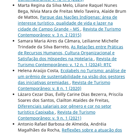
Marta Regina da Silva Melo, Liliane Raquel Nunes
Bega, Nívia Mara de Freitas Melo Taveira, Alaíde Brum
de Mattos,
Parque das Nações Indígenas: área de
interesse turístico, qualidade de vida e lazer na
cidade de Campo Grande – MS
,
Revista de Turismo
Contemporâneo: v. 3 n. 2 (2015)
Samara Maria Aires da Câmara, Leilianne Michelle
Trindade da Silva Barreto,
As Relações entre Práticas
de Recursos Humanos, Cultura Organizacional e
Satisfação dos Hóspedes na Hotelaria
,
Revista de
Turismo Contemporâneo: v. 12 n. 1 (2024): RTC
Helena Araújo Costa,
Ecolabels no Turismo: análise de
um prêmio de sustentabilidade na visão dos gestores
das iniciativas premiadas
,
Revista de Turismo
Contemporâneo: v. 8 n. 1 (2020)
Lázaro Cezar Dias, Évilly Carine Dias Bezerra, Priscila
Soares dos Santos, Clailton Ataídes de Freitas,
Diferenciais salariais por gênero e cor no setor
turístico Capixaba
,
Revista de Turismo
Contemporâneo: v. 9 n. 1 (2021)
Antonio Rafael Barbosa de Almeida, Andréia
Magalhães da Rocha,
Reflexões sobre a atuação dos