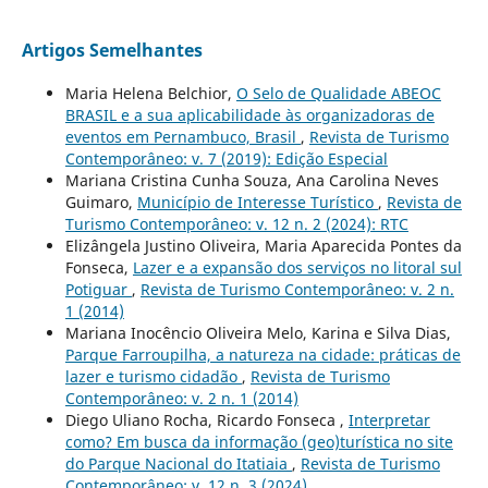
Artigos Semelhantes
Maria Helena Belchior,
O Selo de Qualidade ABEOC
BRASIL e a sua aplicabilidade às organizadoras de
eventos em Pernambuco, Brasil
,
Revista de Turismo
Contemporâneo: v. 7 (2019): Edição Especial
Mariana Cristina Cunha Souza, Ana Carolina Neves
Guimaro,
Município de Interesse Turístico
,
Revista de
Turismo Contemporâneo: v. 12 n. 2 (2024): RTC
Elizângela Justino Oliveira, Maria Aparecida Pontes da
Fonseca,
Lazer e a expansão dos serviços no litoral sul
Potiguar
,
Revista de Turismo Contemporâneo: v. 2 n.
1 (2014)
Mariana Inocêncio Oliveira Melo, Karina e Silva Dias,
Parque Farroupilha, a natureza na cidade: práticas de
lazer e turismo cidadão
,
Revista de Turismo
Contemporâneo: v. 2 n. 1 (2014)
Diego Uliano Rocha, Ricardo Fonseca ,
Interpretar
como? Em busca da informação (geo)turística no site
do Parque Nacional do Itatiaia
,
Revista de Turismo
Contemporâneo: v. 12 n. 3 (2024)