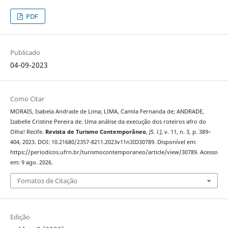
PDF
Publicado
04-09-2023
Como Citar
MORAIS, Isabela Andrade de Lima; LIMA, Camila Fernanda de; ANDRADE,
Izabelle Cristine Pereira de. Uma análise da execução dos roteiros afro do
Olha! Recife.
Revista de Turismo Contemporâneo
,
[S. l.]
, v. 11, n. 3, p. 389–
404, 2023. DOI: 10.21680/2357-8211.2023v11n3ID30789. Disponível em:
https://periodicos.ufrn.br/turismocontemporaneo/article/view/30789. Acesso
em: 9 ago. 2026.
Fomatos de Citação
Edição