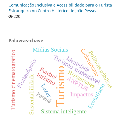
Comunicação Inclusiva e Acessibilidade para o Turista
Estrangeiro no Centro Histórico de João Pessoa
220
Palavras-chave
Mídias Sociais
Cicloturismo
Políticas públicas
Turismo cinematográfico
Turismo sustentável
Identidade
Florianópolis
Turismo
Futebol
Restaurantes
turismo
Sustentabilidade
ANPTUR
Ecoturismo
Lazer
Impactos
Paraná
Sistema inteligente