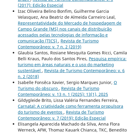
(2017): Edição Especial
Izac Oliveira Belino Bonfim, Guilherme Garcia
Velasquez, Ana Beatriz de Almeida Carneiro Leal,
Representatividade do Mercado de hospedagem de
Campo Grande (MS) nos canais de distribuição
acessados pelas tecnologias de informação e
comunicação (TICS)
,
Revista de Turismo
Contemporâneo: v. 7 n. 2 (2019)
Glaubia Santos, Rosiane Mesquita Gomes Ricci, Camila
Belli Kraus, Paulo dos Santos Pires,
Pesquisa empírica:
turismo em áreas naturais e o uso do marketing
sustentável
,
Revista de Turismo Contemporâneo: v. 6
n. 2 (2018)
Isabelle Fonsêca Xavier, Sergio Marques Junior,
O
Turismo do obscuro
,
Revista de Turismo
Contemporâneo: v. 13 n. 1 (2025): 13(1), 2025
Gildygleide Brito, Lissa Valéria Fernandes Ferreira,
Carnatal: A criatividade como ferramenta propulsora
do turismo de eventos
,
Revista de Turismo
Contemporâneo: v. 7 (2019): Edição Especial
Elisangela Aparecida Machado da Silva, Anna Flora
Werneck, AFW, Thomaz Kauark Chianca, TKC, Benedito