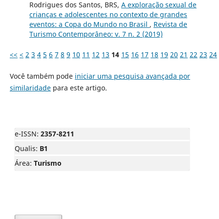
Rodrigues dos Santos, BRS,
A exploração sexual de
crianças e adolescentes no contexto de grandes
eventos: a Copa do Mundo no Brasil
,
Revista de
Turismo Contemporâneo: v. 7 n. 2 (2019)
<<
<
2
3
4
5
6
7
8
9
10
11
12
13
14
15
16
17
18
19
20
21
22
23
24
Você também pode
iniciar uma pesquisa avançada por
similaridade
para este artigo.
e-ISSN:
2357-8211
Qualis:
B1
Área:
Turismo