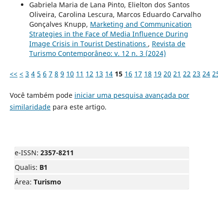
Gabriela Maria de Lana Pinto, Elielton dos Santos
Oliveira, Carolina Lescura, Marcos Eduardo Carvalho
Gonçalves Knupp,
Marketing and Communication
Strategies in the Face of Media Influence During
Image Crisis in Tourist Destinations
,
Revista de
Turismo Contemporâneo: v. 12 n. 3 (2024)
<<
<
3
4
5
6
7
8
9
10
11
12
13
14
15
16
17
18
19
20
21
22
23
24
2
Você também pode
iniciar uma pesquisa avançada por
similaridade
para este artigo.
e-ISSN:
2357-8211
Qualis:
B1
Área:
Turismo