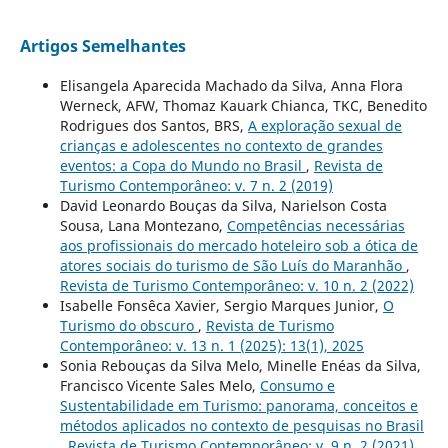
Artigos Semelhantes
Elisangela Aparecida Machado da Silva, Anna Flora
Werneck, AFW, Thomaz Kauark Chianca, TKC, Benedito
Rodrigues dos Santos, BRS,
A exploração sexual de
crianças e adolescentes no contexto de grandes
eventos: a Copa do Mundo no Brasil
,
Revista de
Turismo Contemporâneo: v. 7 n. 2 (2019)
David Leonardo Bouças da Silva, Narielson Costa
Sousa, Lana Montezano,
Competências necessárias
aos profissionais do mercado hoteleiro sob a ótica de
atores sociais do turismo de São Luís do Maranhão
,
Revista de Turismo Contemporâneo: v. 10 n. 2 (2022)
Isabelle Fonsêca Xavier, Sergio Marques Junior,
O
Turismo do obscuro
,
Revista de Turismo
Contemporâneo: v. 13 n. 1 (2025): 13(1), 2025
Sonia Rebouças da Silva Melo, Minelle Enéas da Silva,
Francisco Vicente Sales Melo,
Consumo e
Sustentabilidade em Turismo: panorama, conceitos e
métodos aplicados no contexto de pesquisas no Brasil
,
Revista de Turismo Contemporâneo: v. 9 n. 2 (2021)