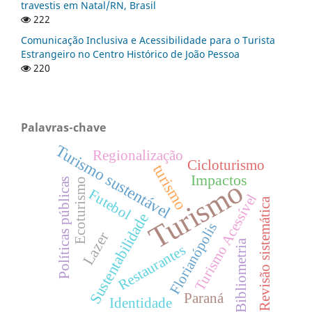
travestis em Natal/RN, Brasil
222
Comunicação Inclusiva e Acessibilidade para o Turista
Estrangeiro no Centro Histórico de João Pessoa
220
Palavras-chave
Turismo sustentável
Regionalização
Cicloturismo
turismo
Impactos
Turismo
Políticas públicas
Ecoturismo
Futebol
Turismo Acessível
Revisão sistemática
Sustentabilidade
Florianópolis
Lazer
Bibliometria
Restaurantes
Paraná
Identidade