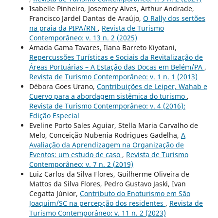
Isabelle Pinheiro, Josemery Alves, Arthur Andrade,
Francisco Jardel Dantas de Araújo,
O Rally dos sertões
na praia da PIPA/RN
,
Revista de Turismo
Contemporâneo: v. 13 n. 2 (2025)
Amada Gama Tavares, Ilana Barreto Kiyotani,
Repercussões Turísticas e Sociais da Revitalização de
Áreas Portuárias – A Estação das Docas em Belém/PA
,
Revista de Turismo Contemporâneo: v. 1 n. 1 (2013)
Débora Goes Urano,
Contribuições de Leiper, Wahab e
Cuervo para a abordagem sistêmica do turismo
,
Revista de Turismo Contemporâneo: v. 4 (2016):
Edição Especial
Eveline Porto Sales Aguiar, Stella Maria Carvalho de
Melo, Conceição Nubenia Rodrigues Gadelha,
A
Avaliação da Aprendizagem na Organização de
Eventos: um estudo de caso
,
Revista de Turismo
Contemporâneo: v. 7 n. 2 (2019)
Luiz Carlos da Silva Flores, Guilherme Oliveira de
Mattos da Silva Flores, Pedro Gustavo Jaski, Ivan
Cegatta Júnior,
Contributo do Enoturismo em São
Joaquim/SC na percepção dos residentes
,
Revista de
Turismo Contemporâneo: v. 11 n. 2 (2023)