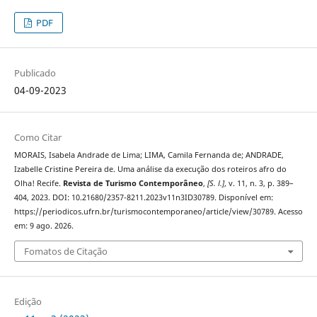
PDF
Publicado
04-09-2023
Como Citar
MORAIS, Isabela Andrade de Lima; LIMA, Camila Fernanda de; ANDRADE,
Izabelle Cristine Pereira de. Uma análise da execução dos roteiros afro do
Olha! Recife.
Revista de Turismo Contemporâneo
,
[S. l.]
, v. 11, n. 3, p. 389–
404, 2023. DOI: 10.21680/2357-8211.2023v11n3ID30789. Disponível em:
https://periodicos.ufrn.br/turismocontemporaneo/article/view/30789. Acesso
em: 9 ago. 2026.
Fomatos de Citação
Edição