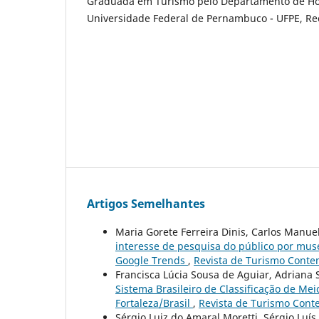
Graduada em Turismo pelo Departamento de Hot
Universidade Federal de Pernambuco - UFPE, Rec
Artigos Semelhantes
Maria Gorete Ferreira Dinis, Carlos Manu
interesse de pesquisa do público por museu
Google Trends
,
Revista de Turismo Contem
Francisca Lúcia Sousa de Aguiar, Adriana S
Sistema Brasileiro de Classificação de Me
Fortaleza/Brasil
,
Revista de Turismo Conte
Sérgio Luiz do Amaral Moretti, Sérgio Luís