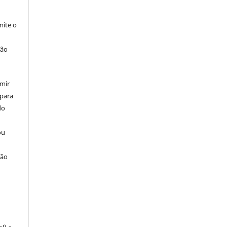
ite o
ção
umir
 para
do
ou
ção
u