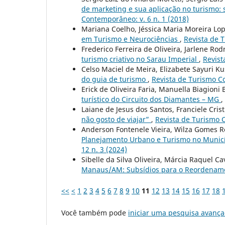
de marketing e sua aplicação no turismo: 
Contemporâneo: v. 6 n. 1 (2018)
Mariana Coelho, Jéssica Maria Moreira Lo
em Turismo e Neurociências
,
Revista de 
Frederico Ferreira de Oliveira, Jarlene Rod
turismo criativo no Sarau Imperial
,
Revist
Celso Maciel de Meira, Elizabete Sayuri Ku
do guia de turismo
,
Revista de Turismo Co
Erick de Oliveira Faria, Manuella Biagioni
turístico do Circuito dos Diamantes – MG
,
Laiane de Jesus dos Santos, Franciele Cri
não gosto de viajar”
,
Revista de Turismo C
Anderson Fontenele Vieira, Wilza Gomes R
Planejamento Urbano e Turismo no Municíp
12 n. 3 (2024)
Sibelle da Silva Oliveira, Márcia Raquel C
Manaus/AM: Subsídios para o Reordename
<<
<
1
2
3
4
5
6
7
8
9
10
11
12
13
14
15
16
17
18
Você também pode
iniciar uma pesquisa avança