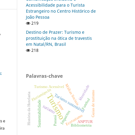
Acessibilidade para o Turista
Estrangeiro no Centro Histórico de
João Pessoa
219
Destino de Prazer: Turismo e
o
prostituição na ótica de travestis
em Natal/RN, Brasil
218
a
-
Palavras-chave
Mídias Sociais
Identidade
Turismo Acessível
Florianópolis
Guias de turismo
História da Hotelaria
Turismo
Turismo sustentável
Futebol
Sustentabilidade
Lazer
turismo
:
Impactos
Ecoturismo
Paraná
s e
ANPTUR
Bibliometria
ira