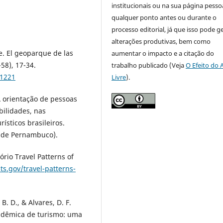
institucionais ou na sua página pessoa
qualquer ponto antes ou durante o
processo editorial, já que isso pode g
alterações produtivas, bem como
le. El geoparque de las
aumentar o impacto e a citação do
-58), 17-34.
trabalho publicado (Veja
O Efeito do 
91221
Livre
).
A orientação de pessoas
bilidades, nas
rísticos brasileiros.
l de Pernambuco).
ório Travel Patterns of
ts.gov/travel-patterns-
B. D., & Alvares, D. F.
cadêmica de turismo: uma