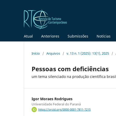
Atual
Anteriores
Submissões
Notícias
Início
/
Arquivos
/
v. 13 n. 1 (2025): 13(1), 2025
/
Pessoas com deficiências
um tema silenciado na produção científica brasil
Igor Moraes Rodrigues
Universidade Federal do Paraná
https://orcid.org/0000-0001-7811-7215