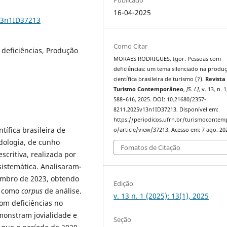
16-04-2025
13n1ID37213
Como Citar
 deficiências, Produção
MORAES RODRIGUES, Igor. Pessoas com
deficiências: um tema silenciado na produ
científica brasileira de turismo (?).
Revista
Turismo Contemporâneo
,
[S. l.]
, v. 13, n. 1
588–616, 2025. DOI: 10.21680/2357-
8211.2025v13n1ID37213. Disponível em:
https://periodicos.ufrn.br/turismoconte
tífica brasileira de
o/article/view/37213. Acesso em: 7 ago. 20
dologia, de cunho
Fomatos de Citação
escritiva, realizada por
sistemática. Analisaram-
zembro de 2023, obtendo
Edição
s como
corpus
de análise.
v. 13 n. 1 (2025): 13(1), 2025
om deficiências no
monstram jovialidade e
Seção