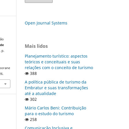
Open Journal Systems
ção
Mais lidos
 de
, p.
Planejamento turístico: aspectos
teóricos e conceituais e suas
relações com o conceito de turismo
mporane
388
26.
A política pública de turismo da
Embratur e suas transformações
até a atualidade
302
Mário Carlos Beni: Contribuição
para o estudo do turismo
258
Comunicação Inclusiva e