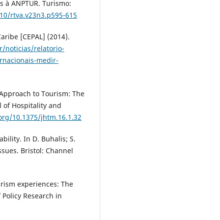
os à ANPTUR. Turismo:
210/rtva.v23n3.p595-615
aribe [CEPAL] (2014).
/noticias/relatorio-
rnacionais-medir-
fe Approach to Tourism: The
 of Hospitality and
.org/10.1375/jhtm.16.1.32
bility. In D. Buhalis; S.
ssues. Bristol: Channel
ourism experiences: The
f Policy Research in