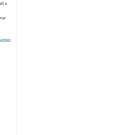
l) a
erar
Acesso