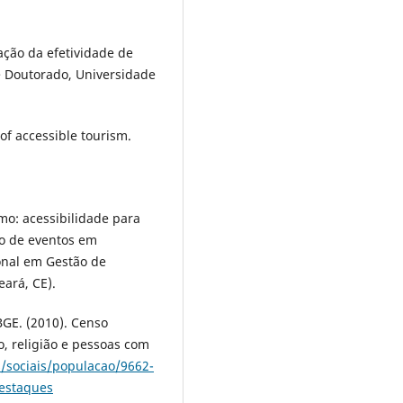
ação da efetividade de
de Doutorado, Universidade
 of accessible tourism.
smo: acessibilidade para
o de eventos em
ional em Gestão de
eará, CE).
IBGE. (2010). Censo
o, religião e pessoas com
s/sociais/populacao/9662-
estaques