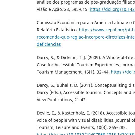
análise dos programas de pós-graduação filiad
Visão e Ação, 23, 595-615.
https://doi.org/10.14
Comissão Econômica para a América Latina e o C
Relatório Estatístico.
https://www.cepal.org/pt-br
recomenda-que-regiao-incorpore-diretrizes-inte
deficiencias
Darcy, S., & Dickson, T. J. (2009). A Whole-of-Li
Case for Accessible Tourism Experiences. Journal
Tourism Management, 16(1), 32–44.
https://doi
Darcy, S., Buhalis, D. (2011). Conceptualising disa
Darcy (Eds.), Accessible tourism: Concepts and i
View Publications, 21-42.
Devile, E., & Kastenholz, E. (2018). Accessible t
voice of people with visual disabilities. Journal o
Tourism, Leisure and Events, 10(3), 265–285.
https://doi.org/10.1080/19407963.2018.1470183