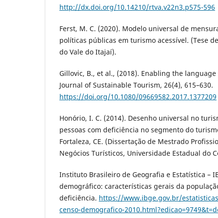
http://dx.doi.org/10.14210/rtva.v22n3.p575-596
Ferst, M. C. (2020). Modelo universal de mensur
políticas públicas em turismo acessível. (Tese 
do Vale do Itajaí).
Gillovic, B., et al., (2018). Enabling the language
Journal of Sustainable Tourism, 26(4), 615–630.
https://doi.org/10.1080/09669582.2017.1377209
Honório, I. C. (2014). Desenho universal no turi
pessoas com deficiência no segmento do turism
Fortaleza, CE. (Dissertação de Mestrado Profiss
Negócios Turísticos, Universidade Estadual do C
Instituto Brasileiro de Geografia e Estatística – 
demográfico: características gerais da populaçã
deficiência.
https://www.ibge.gov.br/estatistica
censo-demografico-2010.html?edicao=9749&t=d