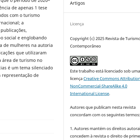
 que o período de 2020–
Artigos
ência de apenas 1 tese
tudos com o turismo
rnacional; a
Licença
 publicações,
o social e englobando
Copyright (c) 2025 Revista de Turism
a de mulheres na autoria
Contemporâneo
icações que utilizaram
a área de turismo no
cias é um tema silenciado
Este trabalho está licenciado sob um
la representação de
licença
Creative Commons Attribution
NonCommercial-ShareAlike 4.0
International License
.
Autores que publicam nesta revista
concordam com os seguintes termos
1. Autores mantém os direitos autorai
concedem à revista o direito de prime