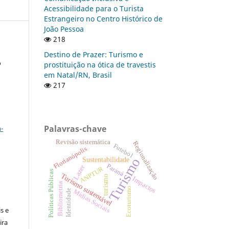
Acessibilidade para o Turista
Estrangeiro no Centro Histórico de
João Pessoa
218
Destino de Prazer: Turismo e
o
prostituição na ótica de travestis
em Natal/RN, Brasil
217
a
Palavras-chave
-
Revisão sistemática
Regionalização
Futebol
Florianópolis
Turismo
Sustentabilidade
Paraná
Lazer
ANPTUR
Políticas Públicas
Turismo sustentável
turismo
Impactos
Bibliometria
:
Ecoturismo
Identidade
Mídias Sociais
s e
ira