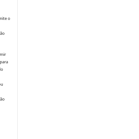
ite o
ção
umir
 para
do
ou
ção
u