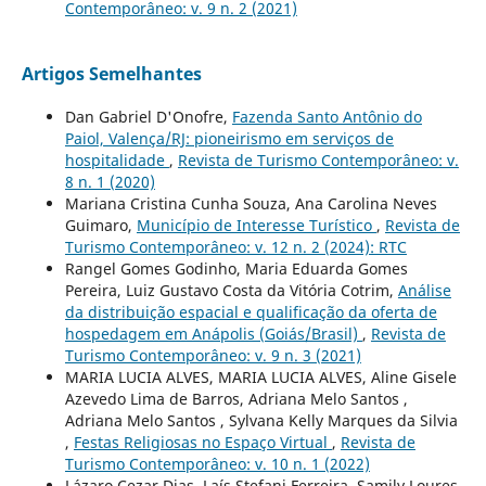
Contemporâneo: v. 9 n. 2 (2021)
Artigos Semelhantes
Dan Gabriel D'Onofre,
Fazenda Santo Antônio do
Paiol, Valença/RJ: pioneirismo em serviços de
hospitalidade
,
Revista de Turismo Contemporâneo: v.
8 n. 1 (2020)
Mariana Cristina Cunha Souza, Ana Carolina Neves
Guimaro,
Município de Interesse Turístico
,
Revista de
Turismo Contemporâneo: v. 12 n. 2 (2024): RTC
Rangel Gomes Godinho, Maria Eduarda Gomes
Pereira, Luiz Gustavo Costa da Vitória Cotrim,
Análise
da distribuição espacial e qualificação da oferta de
hospedagem em Anápolis (Goiás/Brasil)
,
Revista de
Turismo Contemporâneo: v. 9 n. 3 (2021)
MARIA LUCIA ALVES, MARIA LUCIA ALVES, Aline Gisele
Azevedo Lima de Barros, Adriana Melo Santos ,
Adriana Melo Santos , Sylvana Kelly Marques da Silvia
,
Festas Religiosas no Espaço Virtual
,
Revista de
Turismo Contemporâneo: v. 10 n. 1 (2022)
Lázaro Cezar Dias, Laís Stefani Ferreira, Samily Loures