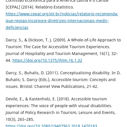
Comissão Econômica para a América Latina e o Caribe
[CEPAL] (2014). Relatório Estatístico.
https://www.cepal.org/pt-br/noticias/relatorio-recomenda-
que-regiao-incorpore-diretrizes-internacionais-medir-
deficiencias
Darcy, S., & Dickson, T. J. (2009). A Whole-of-Life Approach to
Tourism: The Case for Accessible Tourism Experiences.
Journal of Hospitality and Tourism Management, 16(1), 32–
44.
https://doi.org/10.1375/jhtm.16.1.32
Darcy, S., Buhalis, D. (2011). Conceptualising disability. In D.
Buhalis; S. Darcy (Eds.), Accessible tourism: Concepts and
issues. Bristol: Channel View Publications, 21-42.
Devile, E., & Kastenholz, E. (2018). Accessible tourism
experiences: The voice of people with visual disabilities.
Journal of Policy Research in Tourism, Leisure and Events,
10(3), 265–285.
https://doi.org/10.1080/19407963.2018.1470183