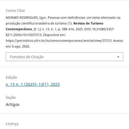
Como Citar
MORAES RODRIGUES, Igor. Pessoas com deficiências: um tema silenciado na
produção científica brasileira de turismo (?).
Revista de Turismo
Contemporâneo
,
[S. l.]
, v. 13, n. 1, p. 588–616, 2025. DOI: 10.21680/2357-
8211.2025v13n1ID37213. Disponível em:
https://periodicos.ufrn.br/turismocontemporaneo/article/view/37213. Acesso
em: 6 ago. 2026.
Fomatos de Citação
Edição
v. 13 n. 1 (2025): 13(1), 2025
Seção
Artigos
Licença