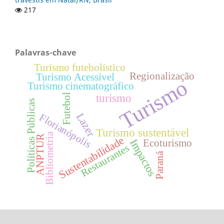
217
Palavras-chave
Turismo futebolístico
Regionalização
Turismo Acessível
Turismo
Turismo cinematográfico
turismo
Futebol
Políticas Públicas
Lazer
Florianópolis
Turismo sustentável
Bibliometria
ANPTUR
Sustentabilidade
Impactos
Ecoturismo
Restaurantes
Paraná