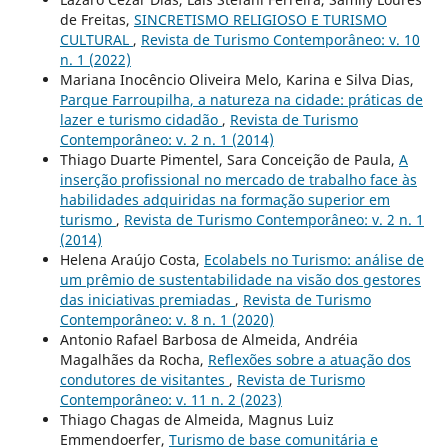
de Freitas,
SINCRETISMO RELIGIOSO E TURISMO
CULTURAL
,
Revista de Turismo Contemporâneo: v. 10
n. 1 (2022)
Mariana Inocêncio Oliveira Melo, Karina e Silva Dias,
Parque Farroupilha, a natureza na cidade: práticas de
lazer e turismo cidadão
,
Revista de Turismo
Contemporâneo: v. 2 n. 1 (2014)
Thiago Duarte Pimentel, Sara Conceição de Paula,
A
inserção profissional no mercado de trabalho face às
habilidades adquiridas na formação superior em
turismo
,
Revista de Turismo Contemporâneo: v. 2 n. 1
(2014)
Helena Araújo Costa,
Ecolabels no Turismo: análise de
um prêmio de sustentabilidade na visão dos gestores
das iniciativas premiadas
,
Revista de Turismo
Contemporâneo: v. 8 n. 1 (2020)
Antonio Rafael Barbosa de Almeida, Andréia
Magalhães da Rocha,
Reflexões sobre a atuação dos
condutores de visitantes
,
Revista de Turismo
Contemporâneo: v. 11 n. 2 (2023)
Thiago Chagas de Almeida, Magnus Luiz
Emmendoerfer,
Turismo de base comunitária e