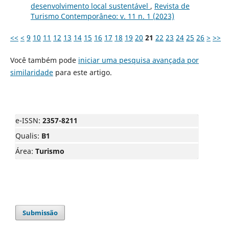
desenvolvimento local sustentável
,
Revista de
Turismo Contemporâneo: v. 11 n. 1 (2023)
<<
<
9
10
11
12
13
14
15
16
17
18
19
20
21
22
23
24
25
26
>
>>
Você também pode
iniciar uma pesquisa avançada por
similaridade
para este artigo.
e-ISSN:
2357-8211
Qualis:
B1
Área:
Turismo
Submissão