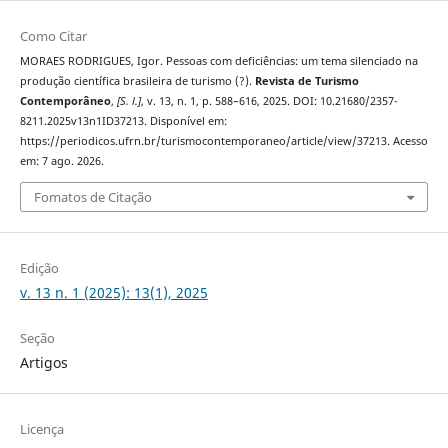
Como Citar
MORAES RODRIGUES, Igor. Pessoas com deficiências: um tema silenciado na
produção científica brasileira de turismo (?).
Revista de Turismo
Contemporâneo
,
[S. l.]
, v. 13, n. 1, p. 588–616, 2025. DOI: 10.21680/2357-
8211.2025v13n1ID37213. Disponível em:
https://periodicos.ufrn.br/turismocontemporaneo/article/view/37213. Acesso
em: 7 ago. 2026.
Fomatos de Citação
Edição
v. 13 n. 1 (2025): 13(1), 2025
Seção
Artigos
Licença