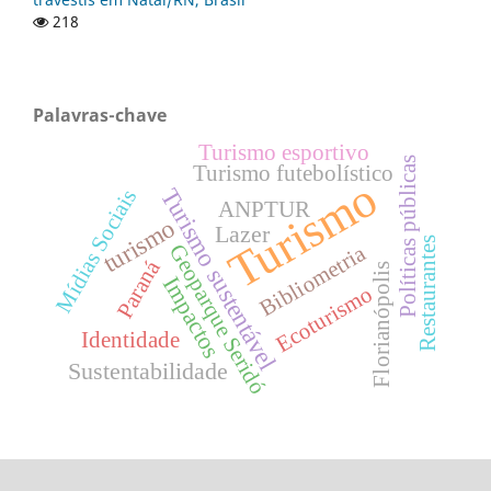
218
Palavras-chave
Turismo esportivo
Políticas públicas
Turismo futebolístico
Turismo
Turismo sustentável
Mídias Sociais
ANPTUR
turismo
Lazer
Restaurantes
Geoparque Seridó
Bibliometria
Paraná
Florianópolis
Impactos
Ecoturismo
Identidade
Sustentabilidade