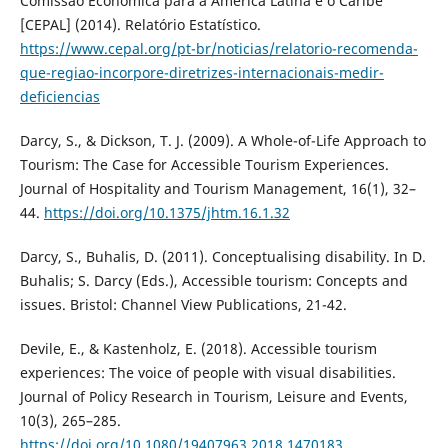
Comissão Econômica para a América Latina e o Caribe
[CEPAL] (2014). Relatório Estatístico.
https://www.cepal.org/pt-br/noticias/relatorio-recomenda-
que-regiao-incorpore-diretrizes-internacionais-medir-
deficiencias
Darcy, S., & Dickson, T. J. (2009). A Whole-of-Life Approach to
Tourism: The Case for Accessible Tourism Experiences.
Journal of Hospitality and Tourism Management, 16(1), 32–
44.
https://doi.org/10.1375/jhtm.16.1.32
Darcy, S., Buhalis, D. (2011). Conceptualising disability. In D.
Buhalis; S. Darcy (Eds.), Accessible tourism: Concepts and
issues. Bristol: Channel View Publications, 21-42.
Devile, E., & Kastenholz, E. (2018). Accessible tourism
experiences: The voice of people with visual disabilities.
Journal of Policy Research in Tourism, Leisure and Events,
10(3), 265–285.
https://doi.org/10.1080/19407963.2018.1470183