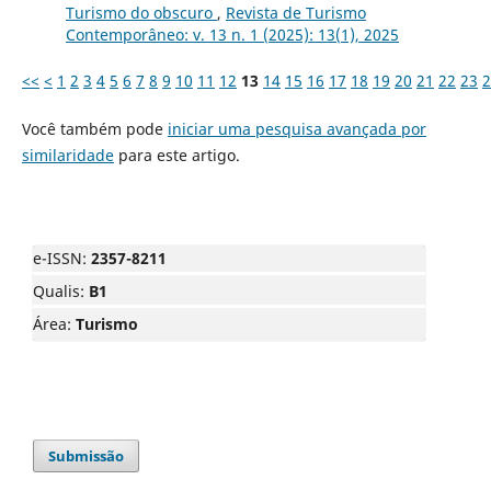
Turismo do obscuro
,
Revista de Turismo
Contemporâneo: v. 13 n. 1 (2025): 13(1), 2025
<<
<
1
2
3
4
5
6
7
8
9
10
11
12
13
14
15
16
17
18
19
20
21
22
23
2
Você também pode
iniciar uma pesquisa avançada por
similaridade
para este artigo.
e-ISSN:
2357-8211
Qualis:
B1
Área:
Turismo
Submissão