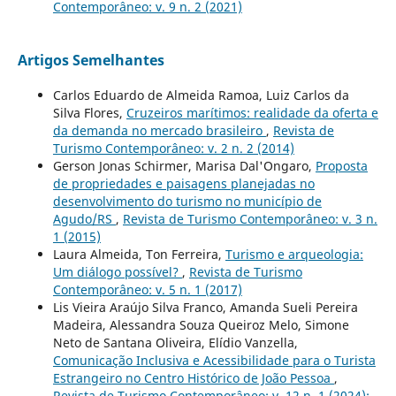
Contemporâneo: v. 9 n. 2 (2021)
Artigos Semelhantes
Carlos Eduardo de Almeida Ramoa, Luiz Carlos da
Silva Flores,
Cruzeiros marítimos: realidade da oferta e
da demanda no mercado brasileiro
,
Revista de
Turismo Contemporâneo: v. 2 n. 2 (2014)
Gerson Jonas Schirmer, Marisa Dal'Ongaro,
Proposta
de propriedades e paisagens planejadas no
desenvolvimento do turismo no município de
Agudo/RS
,
Revista de Turismo Contemporâneo: v. 3 n.
1 (2015)
Laura Almeida, Ton Ferreira,
Turismo e arqueologia:
Um diálogo possível?
,
Revista de Turismo
Contemporâneo: v. 5 n. 1 (2017)
Lis Vieira Araújo Silva Franco, Amanda Sueli Pereira
Madeira, Alessandra Souza Queiroz Melo, Simone
Neto de Santana Oliveira, Elídio Vanzella,
Comunicação Inclusiva e Acessibilidade para o Turista
Estrangeiro no Centro Histórico de João Pessoa
,
Revista de Turismo Contemporâneo: v. 12 n. 1 (2024):