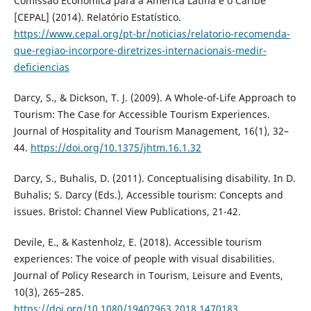
Comissão Econômica para a América Latina e o Caribe
[CEPAL] (2014). Relatório Estatístico.
https://www.cepal.org/pt-br/noticias/relatorio-recomenda-
que-regiao-incorpore-diretrizes-internacionais-medir-
deficiencias
Darcy, S., & Dickson, T. J. (2009). A Whole-of-Life Approach to
Tourism: The Case for Accessible Tourism Experiences.
Journal of Hospitality and Tourism Management, 16(1), 32–
44.
https://doi.org/10.1375/jhtm.16.1.32
Darcy, S., Buhalis, D. (2011). Conceptualising disability. In D.
Buhalis; S. Darcy (Eds.), Accessible tourism: Concepts and
issues. Bristol: Channel View Publications, 21-42.
Devile, E., & Kastenholz, E. (2018). Accessible tourism
experiences: The voice of people with visual disabilities.
Journal of Policy Research in Tourism, Leisure and Events,
10(3), 265–285.
https://doi.org/10.1080/19407963.2018.1470183