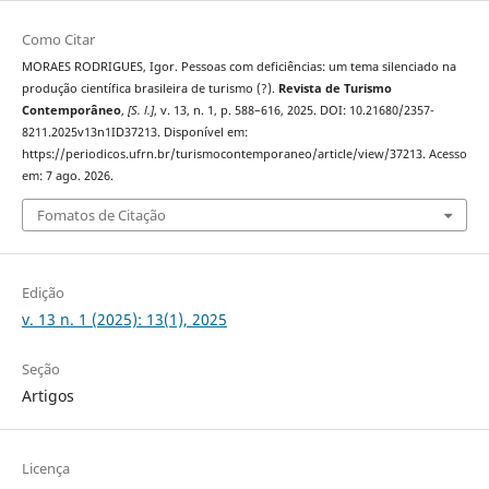
Como Citar
MORAES RODRIGUES, Igor. Pessoas com deficiências: um tema silenciado na
produção científica brasileira de turismo (?).
Revista de Turismo
Contemporâneo
,
[S. l.]
, v. 13, n. 1, p. 588–616, 2025. DOI: 10.21680/2357-
8211.2025v13n1ID37213. Disponível em:
https://periodicos.ufrn.br/turismocontemporaneo/article/view/37213. Acesso
em: 7 ago. 2026.
Fomatos de Citação
Edição
v. 13 n. 1 (2025): 13(1), 2025
Seção
Artigos
Licença