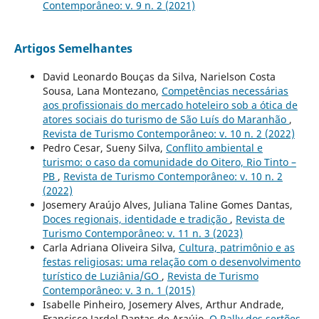
Contemporâneo: v. 9 n. 2 (2021)
Artigos Semelhantes
David Leonardo Bouças da Silva, Narielson Costa
Sousa, Lana Montezano,
Competências necessárias
aos profissionais do mercado hoteleiro sob a ótica de
atores sociais do turismo de São Luís do Maranhão
,
Revista de Turismo Contemporâneo: v. 10 n. 2 (2022)
Pedro Cesar, Sueny Silva,
Conflito ambiental e
turismo: o caso da comunidade do Oitero, Rio Tinto –
PB
,
Revista de Turismo Contemporâneo: v. 10 n. 2
(2022)
Josemery Araújo Alves, Juliana Taline Gomes Dantas,
Doces regionais, identidade e tradição
,
Revista de
Turismo Contemporâneo: v. 11 n. 3 (2023)
Carla Adriana Oliveira Silva,
Cultura, patrimônio e as
festas religiosas: uma relação com o desenvolvimento
turístico de Luziânia/GO
,
Revista de Turismo
Contemporâneo: v. 3 n. 1 (2015)
Isabelle Pinheiro, Josemery Alves, Arthur Andrade,
Francisco Jardel Dantas de Araújo,
O Rally dos sertões