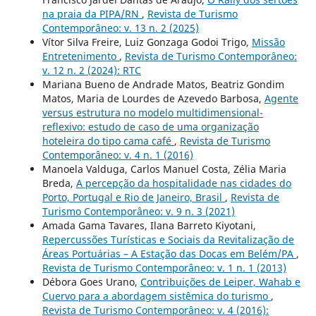
na praia da PIPA/RN
,
Revista de Turismo
Contemporâneo: v. 13 n. 2 (2025)
Vítor Silva Freire, Luiz Gonzaga Godoi Trigo,
Missão
Entretenimento
,
Revista de Turismo Contemporâneo:
v. 12 n. 2 (2024): RTC
Mariana Bueno de Andrade Matos, Beatriz Gondim
Matos, Maria de Lourdes de Azevedo Barbosa,
Agente
versus estrutura no modelo multidimensional-
reflexivo: estudo de caso de uma organização
hoteleira do tipo cama café
,
Revista de Turismo
Contemporâneo: v. 4 n. 1 (2016)
Manoela Valduga, Carlos Manuel Costa, Zélia Maria
Breda,
A percepção da hospitalidade nas cidades do
Porto, Portugal e Rio de Janeiro, Brasil
,
Revista de
Turismo Contemporâneo: v. 9 n. 3 (2021)
Amada Gama Tavares, Ilana Barreto Kiyotani,
Repercussões Turísticas e Sociais da Revitalização de
Áreas Portuárias – A Estação das Docas em Belém/PA
,
Revista de Turismo Contemporâneo: v. 1 n. 1 (2013)
Débora Goes Urano,
Contribuições de Leiper, Wahab e
Cuervo para a abordagem sistêmica do turismo
,
Revista de Turismo Contemporâneo: v. 4 (2016):