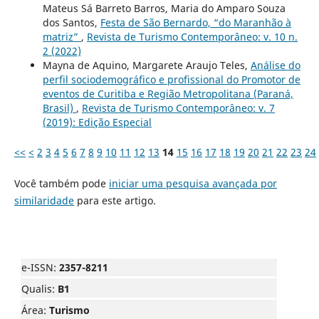
Mateus Sá Barreto Barros, Maria do Amparo Souza
dos Santos,
Festa de São Bernardo, “do Maranhão à
matriz”
,
Revista de Turismo Contemporâneo: v. 10 n.
2 (2022)
Mayna de Aquino, Margarete Araujo Teles,
Análise do
perfil sociodemográfico e profissional do Promotor de
eventos de Curitiba e Região Metropolitana (Paraná,
Brasil)
,
Revista de Turismo Contemporâneo: v. 7
(2019): Edição Especial
<<
<
2
3
4
5
6
7
8
9
10
11
12
13
14
15
16
17
18
19
20
21
22
23
24
Você também pode
iniciar uma pesquisa avançada por
similaridade
para este artigo.
e-ISSN:
2357-8211
Qualis:
B1
Área:
Turismo