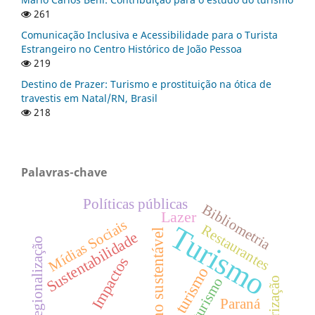
261
Comunicação Inclusiva e Acessibilidade para o Turista
Estrangeiro no Centro Histórico de João Pessoa
219
Destino de Prazer: Turismo e prostituição na ótica de
travestis em Natal/RN, Brasil
218
Palavras-chave
Políticas públicas
Bibliometria
Lazer
Mídias Sociais
Turismo
Restaurantes
Turismo sustentável
Sustentabilidade
Regionalização
Impactos
turismo
Roteirização
Ecoturismo
Paraná