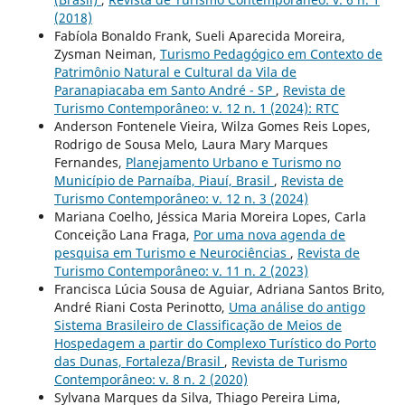
(2018)
Fabíola Bonaldo Frank, Sueli Aparecida Moreira,
Zysman Neiman,
Turismo Pedagógico em Contexto de
Patrimônio Natural e Cultural da Vila de
Paranapiacaba em Santo André - SP
,
Revista de
Turismo Contemporâneo: v. 12 n. 1 (2024): RTC
Anderson Fontenele Vieira, Wilza Gomes Reis Lopes,
Rodrigo de Sousa Melo, Laura Mary Marques
Fernandes,
Planejamento Urbano e Turismo no
Município de Parnaíba, Piauí, Brasil
,
Revista de
Turismo Contemporâneo: v. 12 n. 3 (2024)
Mariana Coelho, Jéssica Maria Moreira Lopes, Carla
Conceição Lana Fraga,
Por uma nova agenda de
pesquisa em Turismo e Neurociências
,
Revista de
Turismo Contemporâneo: v. 11 n. 2 (2023)
Francisca Lúcia Sousa de Aguiar, Adriana Santos Brito,
André Riani Costa Perinotto,
Uma análise do antigo
Sistema Brasileiro de Classificação de Meios de
Hospedagem a partir do Complexo Turístico do Porto
das Dunas, Fortaleza/Brasil
,
Revista de Turismo
Contemporâneo: v. 8 n. 2 (2020)
Sylvana Marques da Silva, Thiago Pereira Lima,