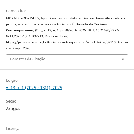
Como Citar
MORAES RODRIGUES, Igor. Pessoas com deficiências: um tema silenciado na
produção científica brasileira de turismo (?).
Revista de Turismo
Contemporâneo
,
[S. l.]
, v. 13, n. 1, p. 588–616, 2025. DOI: 10.21680/2357-
8211.2025v13n1ID37213. Disponível em:
https://periodicos.ufrn.br/turismocontemporaneo/article/view/37213. Acesso
em: 7 ago. 2026.
Fomatos de Citação
Edição
v. 13 n. 1 (2025): 13(1), 2025
Seção
Artigos
Licença