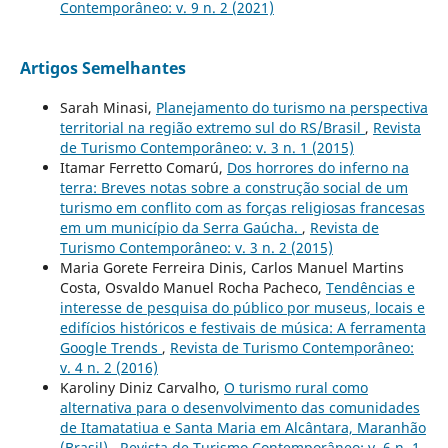
Contemporâneo: v. 9 n. 2 (2021)
Artigos Semelhantes
Sarah Minasi,
Planejamento do turismo na perspectiva
territorial na região extremo sul do RS/Brasil
,
Revista
de Turismo Contemporâneo: v. 3 n. 1 (2015)
Itamar Ferretto Comarú,
Dos horrores do inferno na
terra: Breves notas sobre a construção social de um
turismo em conflito com as forças religiosas francesas
em um município da Serra Gaúcha.
,
Revista de
Turismo Contemporâneo: v. 3 n. 2 (2015)
Maria Gorete Ferreira Dinis, Carlos Manuel Martins
Costa, Osvaldo Manuel Rocha Pacheco,
Tendências e
interesse de pesquisa do público por museus, locais e
edifícios históricos e festivais de música: A ferramenta
Google Trends
,
Revista de Turismo Contemporâneo:
v. 4 n. 2 (2016)
Karoliny Diniz Carvalho,
O turismo rural como
alternativa para o desenvolvimento das comunidades
de Itamatatiua e Santa Maria em Alcântara, Maranhão
(Brasil)
,
Revista de Turismo Contemporâneo: v. 6 n. 1