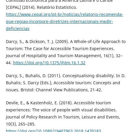
Comissão Econômica para a América Latina e o Caribe
[CEPAL] (2014). Relatório Estatístico.
https://www.cepal.org/pt-br/noticias/relatorio-recomenda-
que-regiao-incorpore-diretrizes-internacionais-medir-
deficiencias
Darcy, S., & Dickson, T. J. (2009). A Whole-of-Life Approach to
Tourism: The Case for Accessible Tourism Experiences.
Journal of Hospitality and Tourism Management, 16(1), 32–
44.
https://doi.org/10.1375/jhtm.16.1.32
Darcy, S., Buhalis, D. (2011). Conceptualising disability. In D.
Buhalis; S. Darcy (Eds.), Accessible tourism: Concepts and
issues. Bristol: Channel View Publications, 21-42.
Devile, E., & Kastenholz, E. (2018). Accessible tourism
experiences: The voice of people with visual disabilities.
Journal of Policy Research in Tourism, Leisure and Events,
10(3), 265–285.
https://doi.org/10.1080/19407963.2018.1470183