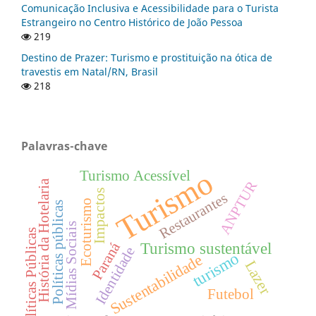
Comunicação Inclusiva e Acessibilidade para o Turista
Estrangeiro no Centro Histórico de João Pessoa
219
Destino de Prazer: Turismo e prostituição na ótica de
travestis em Natal/RN, Brasil
218
Palavras-chave
Turismo
Turismo Acessível
História da Hotelaria
ANPTUR
Impactos
Restaurantes
Ecoturismo
Políticas públicas
Mídias Sociais
Políticas Públicas
Paraná
Turismo sustentável
Identidade
turismo
Sustentabilidade
Lazer
Futebol