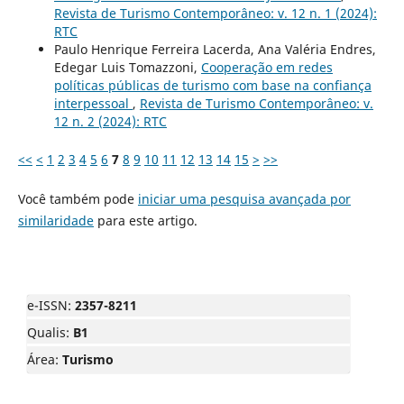
Revista de Turismo Contemporâneo: v. 12 n. 1 (2024):
RTC
Paulo Henrique Ferreira Lacerda, Ana Valéria Endres,
Edegar Luis Tomazzoni,
Cooperação em redes
políticas públicas de turismo com base na confiança
interpessoal
,
Revista de Turismo Contemporâneo: v.
12 n. 2 (2024): RTC
<<
<
1
2
3
4
5
6
7
8
9
10
11
12
13
14
15
>
>>
Você também pode
iniciar uma pesquisa avançada por
similaridade
para este artigo.
e-ISSN:
2357-8211
Qualis:
B1
Área:
Turismo