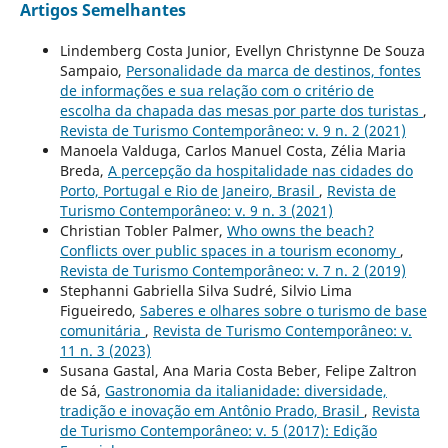
Artigos Semelhantes
Lindemberg Costa Junior, Evellyn Christynne De Souza
Sampaio,
Personalidade da marca de destinos, fontes
de informações e sua relação com o critério de
escolha da chapada das mesas por parte dos turistas
,
Revista de Turismo Contemporâneo: v. 9 n. 2 (2021)
Manoela Valduga, Carlos Manuel Costa, Zélia Maria
Breda,
A percepção da hospitalidade nas cidades do
Porto, Portugal e Rio de Janeiro, Brasil
,
Revista de
Turismo Contemporâneo: v. 9 n. 3 (2021)
Christian Tobler Palmer,
Who owns the beach?
Conflicts over public spaces in a tourism economy
,
Revista de Turismo Contemporâneo: v. 7 n. 2 (2019)
Stephanni Gabriella Silva Sudré, Silvio Lima
Figueiredo,
Saberes e olhares sobre o turismo de base
comunitária
,
Revista de Turismo Contemporâneo: v.
11 n. 3 (2023)
Susana Gastal, Ana Maria Costa Beber, Felipe Zaltron
de Sá,
Gastronomia da italianidade: diversidade,
tradição e inovação em Antônio Prado, Brasil
,
Revista
de Turismo Contemporâneo: v. 5 (2017): Edição