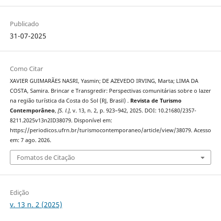
Publicado
31-07-2025
Como Citar
XAVIER GUIMARÃES NASRI, Yasmin; DE AZEVEDO IRVING, Marta; LIMA DA
COSTA, Samira. Brincar e Transgredir: Perspectivas comunitárias sobre o lazer
na região turística da Costa do Sol (RJ, Brasil) .
Revista de Turismo
Contemporâneo
,
[S. l.]
, v. 13, n. 2, p. 923–942, 2025. DOI: 10.21680/2357-
8211.2025v13n2ID38079. Disponível em:
https://periodicos.ufrn.br/turismocontemporaneo/article/view/38079. Acesso
em: 7 ago. 2026.
Fomatos de Citação
Edição
v. 13 n. 2 (2025)