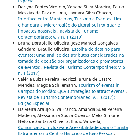
Especial
Darlyne Fontes Virginio, Yohana Silva Moreira, Paulo
Messias da Paz de Lima, Laynara Silva Chacon,
Interface entre Municípios, Turismo e Eventos: Um
olhar para a Microrregião do Litoral Sul Potiguar e
impactos possíveis
,
Revista de Turismo
Contemporâneo: v. 7 n. 1 (2019)
Bruna Dorabiallo Oliveira, José Manoel Gonçalves
Gândara, Braulio Oliveira,
Escolha de destino para
eventos: Uma análise dos atributos considerados na
tomada de decisão por organizadores e promotores
de eventos
,
Revista de Turismo Contemporâneo: v. 5
n. 1 (2017)
Valéria Luiza Pereira Fedrizzi, Bruna de Castro
Mendes, Magda Schliemann,
Tourism of events in
Campos do Jordão: CJCVB strategies to attract events
,
Revista de Turismo Contemporâneo: v. 5 (2017):
Edição Especial
Lis Vieira Araújo Silva Franco, Amanda Sueli Pereira
Madeira, Alessandra Souza Queiroz Melo, Simone
Neto de Santana Oliveira, Elídio Vanzella,
Comunicação Inclusiva e Acessibilidade para o Turista
Estrangeiro no Centro Histórico de João Pessoa
,