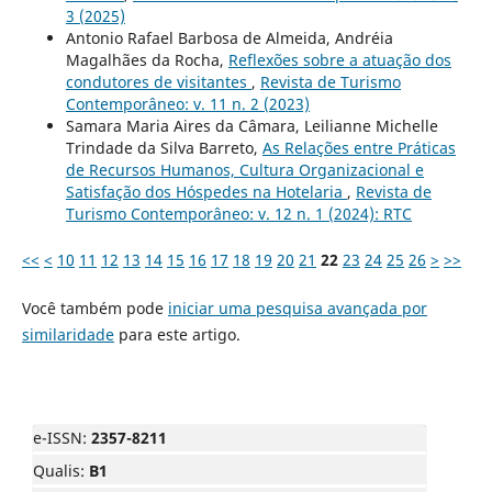
3 (2025)
Antonio Rafael Barbosa de Almeida, Andréia
Magalhães da Rocha,
Reflexões sobre a atuação dos
condutores de visitantes
,
Revista de Turismo
Contemporâneo: v. 11 n. 2 (2023)
Samara Maria Aires da Câmara, Leilianne Michelle
Trindade da Silva Barreto,
As Relações entre Práticas
de Recursos Humanos, Cultura Organizacional e
Satisfação dos Hóspedes na Hotelaria
,
Revista de
Turismo Contemporâneo: v. 12 n. 1 (2024): RTC
<<
<
10
11
12
13
14
15
16
17
18
19
20
21
22
23
24
25
26
>
>>
Você também pode
iniciar uma pesquisa avançada por
similaridade
para este artigo.
e-ISSN:
2357-8211
Qualis:
B1