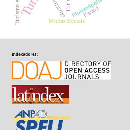
Turismo esportivo
Florianópolis
turismo
Paraná
Mídias Sociais
Indexadores: