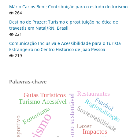
Mário Carlos Beni: Contribuição para o estudo do turismo
264
Destino de Prazer: Turismo e prostituição na ótica de
travestis em Natal/RN, Brasil
221
Comunicação Inclusiva e Acessibilidade para o Turista
Estrangeiro no Centro Histórico de João Pessoa
219
Palavras-chave
Restaurantes
Guias Turísticos
Turismo sustentável
Futebol
Regionalização
Turismo Acessível
Sustentabilidade
Ecoturismo
Turismo
Lazer
Impactos