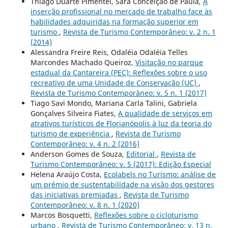
Thiago Duarte Pimentel, Sara Conceição de Paula,
A
inserção profissional no mercado de trabalho face às
habilidades adquiridas na formação superior em
turismo
,
Revista de Turismo Contemporâneo: v. 2 n. 1
(2014)
Alessandra Freire Reis, Odaléia Odaléia Telles
Marcondes Machado Queiroz,
Visitação no parque
estadual da Cantareira (PEC): Reflexões sobre o uso
recreativo de uma Unidade de Conservação (UC)
,
Revista de Turismo Contemporâneo: v. 5 n. 1 (2017)
Tiago Savi Mondo, Mariana Carla Talini, Gabriela
Gonçalves Silveira Fiates,
A qualidade de serviços em
atrativos turísticos de Florianópolis à luz da teoria do
turismo de experiência
,
Revista de Turismo
Contemporâneo: v. 4 n. 2 (2016)
Anderson Gomes de Souza,
Editorial
,
Revista de
Turismo Contemporâneo: v. 5 (2017): Edição Especial
Helena Araújo Costa,
Ecolabels no Turismo: análise de
um prêmio de sustentabilidade na visão dos gestores
das iniciativas premiadas
,
Revista de Turismo
Contemporâneo: v. 8 n. 1 (2020)
Marcos Bosquetti,
Reflexões sobre o cicloturismo
urbano
,
Revista de Turismo Contemporâneo: v. 13 n.