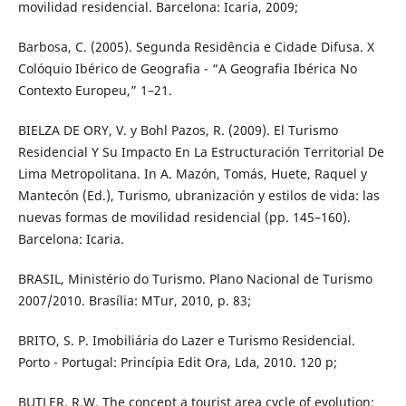
movilidad residencial. Barcelona: Icaria, 2009;
Barbosa, C. (2005). Segunda Residência e Cidade Difusa. X
Colóquio Ibérico de Geografia - “A Geografia Ibérica No
Contexto Europeu,” 1–21.
BIELZA DE ORY, V. y Bohl Pazos, R. (2009). El Turismo
Residencial Y Su Impacto En La Estructuración Territorial De
Lima Metropolitana. In A. Mazón, Tomás, Huete, Raquel y
Mantecón (Ed.), Turismo, ubranización y estilos de vida: las
nuevas formas de movilidad residencial (pp. 145–160).
Barcelona: Icaria.
BRASIL, Ministério do Turismo. Plano Nacional de Turismo
2007/2010. Brasília: MTur, 2010, p. 83;
BRITO, S. P. Imobiliária do Lazer e Turismo Residencial.
Porto - Portugal: Princípia Edit Ora, Lda, 2010. 120 p;
BUTLER, R.W. The concept a tourist area cycle of evolution: