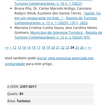
Turismo Contemporâneo: v. 10 n. 1 (2022)
Bruna Pita, Dr. Carlos Marcelo Ardigo, Cassiano
Rodycz Vitiuk, Euzilene dos Santos Torres,
"Gente, fui
em um restaurante incrível..."
,
Revista de Turismo
Contemporâneo: v. 13 n. 1 (2025): 13(1), 2025
Mariana Cristina Cunha Souza, Ana Carolina Neves
Guimaro,
Município de Interesse Turístico
,
Revista de
Turismo Contemporâneo: v. 12 n. 2 (2024): RTC
<<
<
12
13
14
15
16
17
18
19
20
21
22
23
24
25
26
>
>>
Você também pode
iniciar uma pesquisa avançada por
similaridade
para este artigo.
e-ISSN:
2357-8211
Qualis:
B1
Área:
Turismo