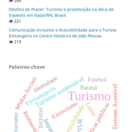
264
Destino de Prazer: Turismo e prostituição na ótica de
travestis em Natal/RN, Brasil
221
Comunicação Inclusiva e Acessibilidade para o Turista
Estrangeiro no Centro Histórico de João Pessoa
219
Palavras-chave
Identidade
Turismo sustentável
Mídias Sociais
Futebol
Turismo Acessível
Paraná
Florianópolis
Turismo
Ecoturismo
Lazer
Políticas públicas
Sustentabilidade
turismo
Restaurantes
Cicloturismo
Impactos
ANPTUR