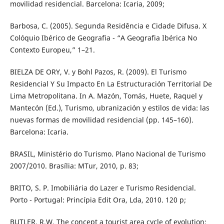
movilidad residencial. Barcelona: Icaria, 2009;
Barbosa, C. (2005). Segunda Residência e Cidade Difusa. X
Colóquio Ibérico de Geografia - “A Geografia Ibérica No
Contexto Europeu,” 1–21.
BIELZA DE ORY, V. y Bohl Pazos, R. (2009). El Turismo
Residencial Y Su Impacto En La Estructuración Territorial De
Lima Metropolitana. In A. Mazón, Tomás, Huete, Raquel y
Mantecón (Ed.), Turismo, ubranización y estilos de vida: las
nuevas formas de movilidad residencial (pp. 145–160).
Barcelona: Icaria.
BRASIL, Ministério do Turismo. Plano Nacional de Turismo
2007/2010. Brasília: MTur, 2010, p. 83;
BRITO, S. P. Imobiliária do Lazer e Turismo Residencial.
Porto - Portugal: Princípia Edit Ora, Lda, 2010. 120 p;
BUTLER, R.W. The concept a tourist area cycle of evolution: