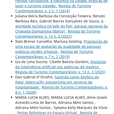
Parque Farroupilha, a natureza na cidade: práticas de
lazer e turismo cidadão
,
Revista de Turismo
Contemporâneo: v. 2 n. 1 (2014)
Juliana Vieira Barbosa da Conceição Teixeira, Renato
Barbosa Reis, Gabriel Barros Gonçalves de Souza,
A
atividade turística no Vale do Pati, parque nacional da
Chapada Diamantina (Bahia)
,
Revista de Turismo
Contemporâneo: v. 13 n. 3 (2025)
Ítalo Brener Carvalho, Marlusa Gosling,
Proposição de
uma escala de avaliação da qualidade de parques
públicos verdes urbanos
,
Revista de Turismo
Contemporâneo: v. 7 n. 2 (2019)
Iza de Lima Sucine, Cibelle Batista Gondim,
Impactos
da inteligência artificial nas agências de viagens
,
Revista de Turismo Contemporâneo: v. 13 n. 3 (2025)
Dan Gabriel D'Onofre,
Fazenda Santo Antônio do
Paiol, Valença/RJ: pioneirismo em serviços de
hospitalidade
,
Revista de Turismo Contemporâneo: v.
8 n. 1 (2020)
MARIA LUCIA ALVES, MARIA LUCIA ALVES, Aline Gisele
Azevedo Lima de Barros, Adriana Melo Santos ,
Adriana Melo Santos , Sylvana Kelly Marques da Silvia
,
Festas Religiosas no Espaço Virtual
,
Revista de