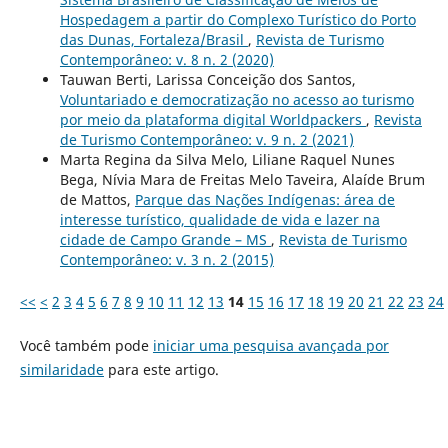
Hospedagem a partir do Complexo Turístico do Porto
das Dunas, Fortaleza/Brasil
,
Revista de Turismo
Contemporâneo: v. 8 n. 2 (2020)
Tauwan Berti, Larissa Conceição dos Santos,
Voluntariado e democratização no acesso ao turismo
por meio da plataforma digital Worldpackers
,
Revista
de Turismo Contemporâneo: v. 9 n. 2 (2021)
Marta Regina da Silva Melo, Liliane Raquel Nunes
Bega, Nívia Mara de Freitas Melo Taveira, Alaíde Brum
de Mattos,
Parque das Nações Indígenas: área de
interesse turístico, qualidade de vida e lazer na
cidade de Campo Grande – MS
,
Revista de Turismo
Contemporâneo: v. 3 n. 2 (2015)
<<
<
2
3
4
5
6
7
8
9
10
11
12
13
14
15
16
17
18
19
20
21
22
23
24
Você também pode
iniciar uma pesquisa avançada por
similaridade
para este artigo.