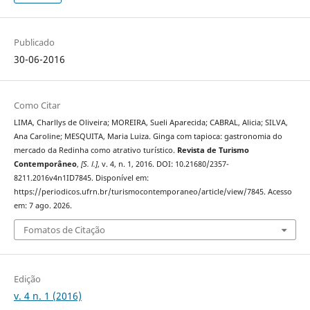
Publicado
30-06-2016
Como Citar
LIMA, Charllys de Oliveira; MOREIRA, Sueli Aparecida; CABRAL, Alicia; SILVA,
Ana Caroline; MESQUITA, Maria Luiza. Ginga com tapioca: gastronomia do
mercado da Redinha como atrativo turístico.
Revista de Turismo
Contemporâneo
,
[S. l.]
, v. 4, n. 1, 2016. DOI: 10.21680/2357-
8211.2016v4n1ID7845. Disponível em:
https://periodicos.ufrn.br/turismocontemporaneo/article/view/7845. Acesso
em: 7 ago. 2026.
Fomatos de Citação
Edição
v. 4 n. 1 (2016)