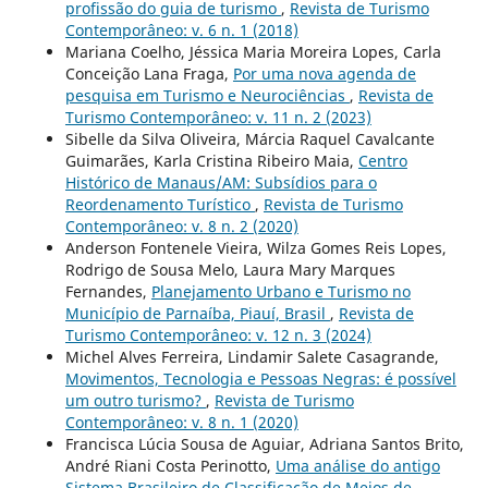
profissão do guia de turismo
,
Revista de Turismo
Contemporâneo: v. 6 n. 1 (2018)
Mariana Coelho, Jéssica Maria Moreira Lopes, Carla
Conceição Lana Fraga,
Por uma nova agenda de
pesquisa em Turismo e Neurociências
,
Revista de
Turismo Contemporâneo: v. 11 n. 2 (2023)
Sibelle da Silva Oliveira, Márcia Raquel Cavalcante
Guimarães, Karla Cristina Ribeiro Maia,
Centro
Histórico de Manaus/AM: Subsídios para o
Reordenamento Turístico
,
Revista de Turismo
Contemporâneo: v. 8 n. 2 (2020)
Anderson Fontenele Vieira, Wilza Gomes Reis Lopes,
Rodrigo de Sousa Melo, Laura Mary Marques
Fernandes,
Planejamento Urbano e Turismo no
Município de Parnaíba, Piauí, Brasil
,
Revista de
Turismo Contemporâneo: v. 12 n. 3 (2024)
Michel Alves Ferreira, Lindamir Salete Casagrande,
Movimentos, Tecnologia e Pessoas Negras: é possível
um outro turismo?
,
Revista de Turismo
Contemporâneo: v. 8 n. 1 (2020)
Francisca Lúcia Sousa de Aguiar, Adriana Santos Brito,
André Riani Costa Perinotto,
Uma análise do antigo
Sistema Brasileiro de Classificação de Meios de