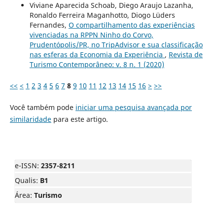
Viviane Aparecida Schoab, Diego Araujo Lazanha,
Ronaldo Ferreira Maganhotto, Diogo Lüders
Fernandes,
O compartilhamento das experiências
vivenciadas na RPPN Ninho do Corvo,
Prudentópolis/PR, no TripAdvisor e sua classificação
nas esferas da Economia da Experiência
,
Revista de
Turismo Contemporâneo: v. 8 n. 1 (2020)
<<
<
1
2
3
4
5
6
7
8
9
10
11
12
13
14
15
16
>
>>
Você também pode
iniciar uma pesquisa avançada por
similaridade
para este artigo.
e-ISSN:
2357-8211
Qualis:
B1
Área:
Turismo