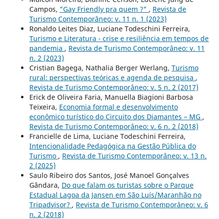
Campos,
"Gay Friendly pra quem ?"
,
Revista de
Turismo Contemporâneo: v. 11 n. 1 (2023)
Ronaldo Leites Diaz, Luciane Todeschini Ferreira,
Turismo e Literatura - crise e resiliência em tempos de
pandemia
,
Revista de Turismo Contemporâneo: v. 11
n. 2 (2023)
Cristian Bagega, Nathalia Berger Werlang,
Turismo
rural: perspectivas teóricas e agenda de pesquisa
,
Revista de Turismo Contemporâneo: v. 5 n. 2 (2017)
Erick de Oliveira Faria, Manuella Biagioni Barbosa
Teixeira,
Economia formal e desenvolvimento
econômico turístico do Circuito dos Diamantes – MG
,
Revista de Turismo Contemporâneo: v. 6 n. 2 (2018)
Francielle de Lima, Luciane Todeschini Ferreira,
Intencionalidade Pedagógica na Gestão Pública do
Turismo
,
Revista de Turismo Contemporâneo: v. 13 n.
2 (2025)
Saulo Ribeiro dos Santos, José Manoel Gonçalves
Gândara,
Do que falam os turistas sobre o Parque
Estadual Lagoa da Jansen em São Luís/Maranhão no
Tripadvisor?
,
Revista de Turismo Contemporâneo: v. 6
n. 2 (2018)