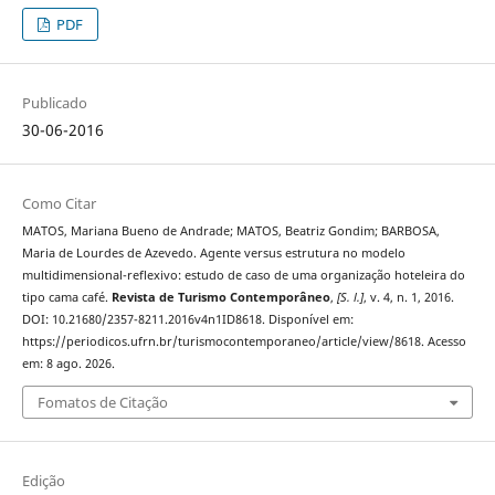
PDF
Publicado
30-06-2016
Como Citar
MATOS, Mariana Bueno de Andrade; MATOS, Beatriz Gondim; BARBOSA,
Maria de Lourdes de Azevedo. Agente versus estrutura no modelo
multidimensional-reflexivo: estudo de caso de uma organização hoteleira do
tipo cama café.
Revista de Turismo Contemporâneo
,
[S. l.]
, v. 4, n. 1, 2016.
DOI: 10.21680/2357-8211.2016v4n1ID8618. Disponível em:
https://periodicos.ufrn.br/turismocontemporaneo/article/view/8618. Acesso
em: 8 ago. 2026.
Fomatos de Citação
Edição