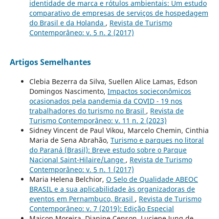
identidade de marca e rótulos ambientais: Um estudo
comparativo de empresas de serviços de hospedagem
do Brasil e da Holanda
,
Revista de Turismo
Contemporâneo: v. 5 n. 2 (2017)
Artigos Semelhantes
Clebia Bezerra da Silva, Suellen Alice Lamas, Edson
Domingos Nascimento,
Impactos socieconômicos
ocasionados pela pandemia da COVID - 19 nos
trabalhadores do turismo no Brasil
,
Revista de
Turismo Contemporâneo: v. 11 n. 2 (2023)
Sidney Vincent de Paul Vikou, Marcelo Chemin, Cinthia
Maria de Sena Abrahão,
Turismo e parques no litoral
do Paraná (Brasil): Breve estudo sobre o Parque
Nacional Saint-Hilaire/Lange
,
Revista de Turismo
Contemporâneo: v. 5 n. 1 (2017)
Maria Helena Belchior,
O Selo de Qualidade ABEOC
BRASIL e a sua aplicabilidade às organizadoras de
eventos em Pernambuco, Brasil
,
Revista de Turismo
Contemporâneo: v. 7 (2019): Edição Especial
Maicon Moreira, Dianine Censon, Luciene Jung de