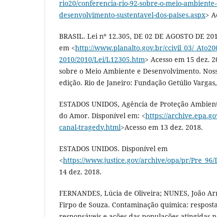
rio20/conferencia-rio-92-sobre-o-meio-ambiente-
desenvolvimento-sustentavel-dos-paises.aspx
> A
BRASIL. Lei nº 12.305, DE 02 DE AGOSTO DE 201
em <
http://www.planalto.gov.br/ccivil_03/_Ato20
2010/2010/Lei/L12305.htm
> Acesso em 15 dez. 
sobre o Meio Ambiente e Desenvolvimento. Nos
edição. Rio de Janeiro: Fundação Getúlio Vargas,
ESTADOS UNIDOS, Agência de Proteção Ambienta
do Amor. Disponível em: <
https://archive.epa.g
canal-tragedy.html
>Acesso em 13 dez. 2018.
ESTADOS UNIDOS. Disponível em
<
https://www.justice.gov/archive/opa/pr/Pre_96
14 dez. 2018.
FERNANDES, Lúcia de Oliveira; NUNES, João Ar
Firpo de Souza. Contaminação química: respostas
responsáveis e ações das populações atingidas n