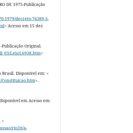
O DE 1975-Publicação
70-1979/decreto-76389-3-
ml
> Acesso em 15 dez
Publicação Original.
vil_03/Leis/L6938.htm
>
 Brasil. Disponível em: <
o/Constituicao.htm
>.
disponível em Acesso em:
 <
ussao/rio20/a-