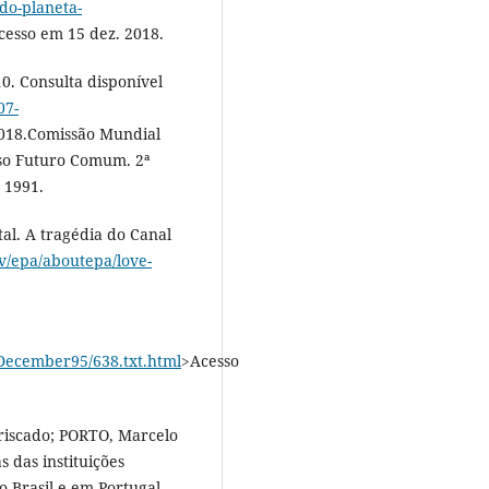
do-planeta-
cesso em 15 dez. 2018.
0. Consulta disponível
07-
2018.Comissão Mundial
so Futuro Comum. 2ª
 1991.
l. A tragédia do Canal
ov/epa/aboutepa/love-
/December95/638.txt.html
>Acesso
riscado; PORTO, Marcelo
 das instituições
o Brasil e em Portugal.