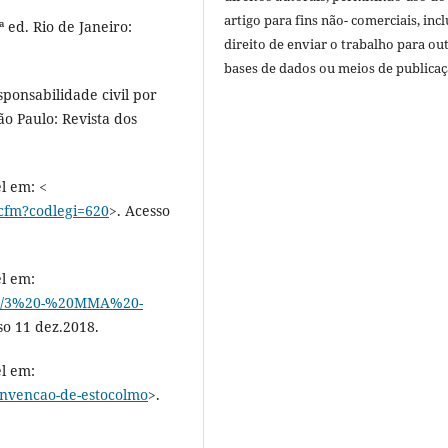
artigo para fins não- comerciais, inc
 ed. Rio de Janeiro:
direito de enviar o trabalho para ou
bases de dados ou meios de publicaç
onsabilidade civil por
ão Paulo: Revista dos
l em: <
cfm?codlegi=620
>. Acesso
l em:
059/3%20-%20MMA%20-
so 11 dez.2018.
l em:
onvencao-de-estocolmo
>.