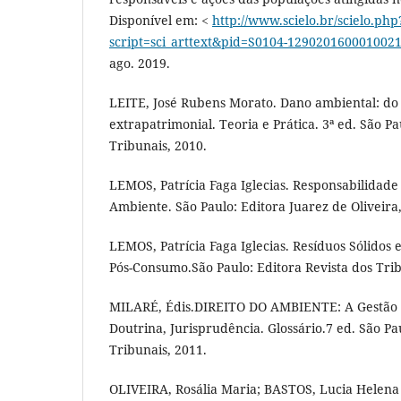
Disponível em: <
http://www.scielo.br/scielo.php
script=sci_arttext&pid=S0104-1290201600010021
ago. 2019.
LEITE, José Rubens Morato. Dano ambiental: do i
extrapatrimonial. Teoria e Prática. 3ª ed. São Pa
Tribunais, 2010.
LEMOS, Patrícia Faga Iglecias. Responsabilidade
Ambiente. São Paulo: Editora Juarez de Oliveira
LEMOS, Patrícia Faga Iglecias. Resíduos Sólidos 
Pós-Consumo.São Paulo: Editora Revista dos Trib
MILARÉ, Édis.DIREITO DO AMBIENTE: A Gestão 
Doutrina, Jurisprudência. Glossário.7 ed. São Pa
Tribunais, 2011.
OLIVEIRA, Rosália Maria; BASTOS, Lucia Helena 