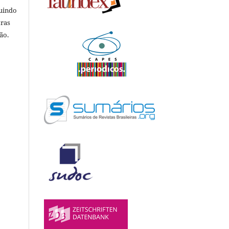
luindo
tras
ão.