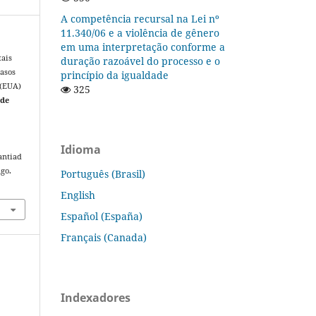
A competência recursal na Lei nº
11.340/06 e a violência de gênero
em uma interpretação conforme a
tais
duração razoável do processo e o
casos
princípio da igualdade
 (EUA)
325
 de
Idioma
antiad
ago.
Português (Brasil)
English
Español (España)
Français (Canada)
Indexadores