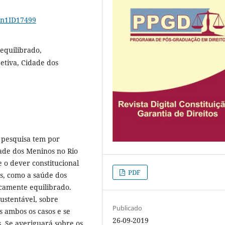
12n1ID17499
equilibrado,
etiva, Cidade dos
a pesquisa tem por
dade dos Meninos no Rio
e o dever constitucional
PDF
os, como a saúde dos
icamente equilibrado.
ustentável, sobre
Publicado
s ambos os casos e se
26-09-2019
. Se averiguará sobre os