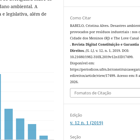
 dano ambiental. A
 e legislativa, além de
Como Citar
RABELO, Cristina Alves. Desastres ambien
provocados por resíduos industriais : nos 
Cidade dos Meninos (RJ) e The Love Canal
.
Revista Digital Constituição e Garantia
Direitos
,
[S. l.]
, v. 12, n. 1, 2019. DOI:
10.21680/1982-310X.2019v12n1ID17499.
Disponível em:
https://periodicos.ufrn.br/constituicaoegar
edireitos/article/view/17499. Acesso em: 8 
2026.
Fomatos de Citação
Edição
v. 12 n. 1 (2019)
Seção