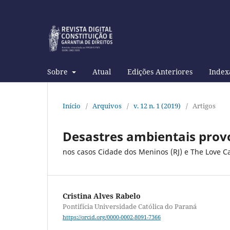
Sobre
Atual
Edições Anteriores
Index
Início
/
Arquivos
/
v. 12 n. 1 (2019)
/
Artigos
Desastres ambientais provo
nos casos Cidade dos Meninos (RJ) e The Love C
Cristina Alves Rabelo
Pontifícia Universidade Católica do Paraná
https://orcid.org/0000-0002-8091-7366