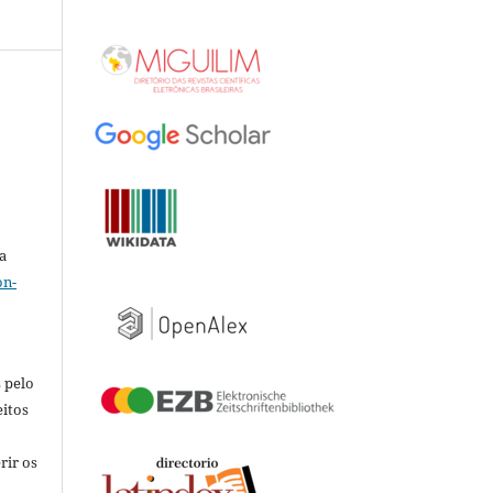
a
on-
 pelo
eitos
rir os