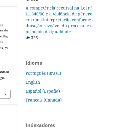
A competência recursal na Lei nº
11.340/06 e a violência de gênero
em uma interpretação conforme a
is
duração razoável do processo e o
ões de
princípio da igualdade
e Big
325
sta
os
,
[S.
Idioma
antiad
Português (Brasil)
ago.
English
Español (España)
Français (Canada)
Indexadores