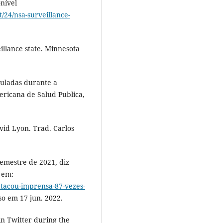
onível
/24/nsa-surveillance-
eillance state. Minnesota
culadas durante a
ricana de Salud Publica,
vid Lyon. Trad. Carlos
emestre de 2021, diz
 em:
atacou-imprensa-87-vezes-
so em 17 jun. 2022.
in Twitter during the