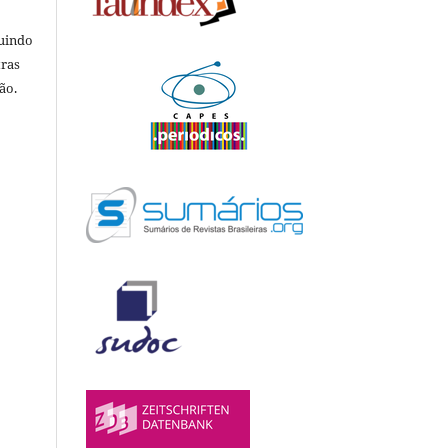
luindo
tras
ão.