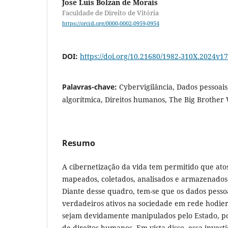
Jose Luis Bolzan de Morais
Faculdade de Direito de Vitória
https://orcid.org/0000-0002-0959-0954
DOI:
https://doi.org/10.21680/1982-310X.2024v
Palavras-chave:
Cybervigilância, Dados pessoais
algorítmica, Direitos humanos, The Big Brother 
Resumo
A cibernetização da vida tem permitido que atos
mapeados, coletados, analisados e armazenados
Diante desse quadro, tem-se que os dados pess
verdadeiros ativos na sociedade em rede hodier
sejam devidamente manipulados pelo Estado, po
de direitos humanos. Em vista disso, essa invest