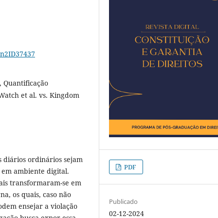
17n2ID37437
, Quantificação
Watch et al. vs. Kingdom
 diários ordinários sejam
PDF
 em ambiente digital.
oais transformaram-se em
na, os quais, caso não
Publicado
dem ensejar a violação
02-12-2024
igação busca expor essa