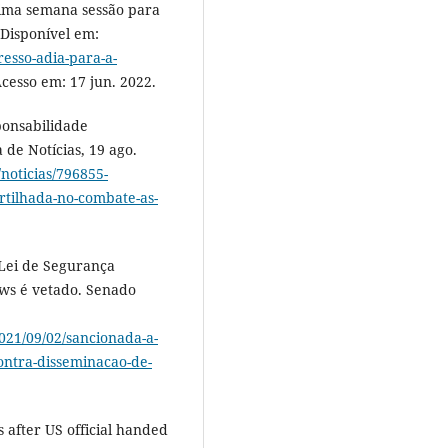
ima semana sessão para
 Disponível em:
esso-adia-para-a-
Acesso em: 17 jun. 2022.
onsabilidade
de Notícias, 19 ago.
noticias/796855-
rtilhada-no-combate-as-
Lei de Segurança
ews é vetado. Senado
021/09/02/sancionada-a-
ontra-disseminacao-de-
 after US official handed