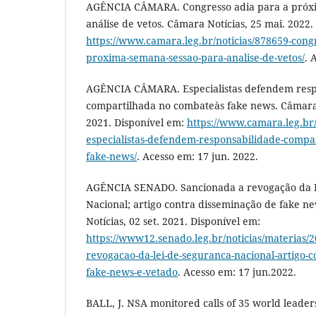
AGÊNCIA CÂMARA. Congresso adia para a próx
análise de vetos. Câmara Notícias, 25 mai. 2022.
https://www.camara.leg.br/noticias/878659-congr
proxima-semana-sessao-para-analise-de-vetos/
. 
AGÊNCIA CÂMARA. Especialistas defendem resp
compartilhada no combateàs fake news. Câmara 
2021. Disponível em:
https://www.camara.leg.br/
especialistas-defendem-responsabilidade-compa
fake-news/
. Acesso em: 17 jun. 2022.
AGÊNCIA SENADO. Sancionada a revogação da 
Nacional; artigo contra disseminação de fake n
Notícias, 02 set. 2021. Disponível em:
https://www12.senado.leg.br/noticias/materias/2
revogacao-da-lei-de-seguranca-nacional-artigo-c
fake-news-e-vetado
. Acesso em: 17 jun.2022.
BALL, J. NSA monitored calls of 35 world leaders