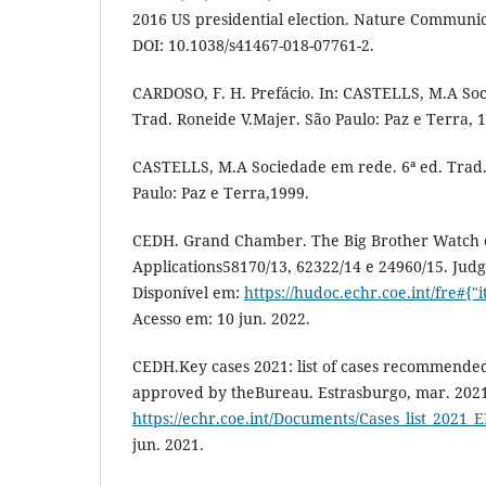
2016 US presidential election. Nature Communicat
DOI: 10.1038/s41467-018-07761-2.
CARDOSO, F. H. Prefácio. In: CASTELLS, M.A Soc
Trad. Roneide V.Majer. São Paulo: Paz e Terra, 
CASTELLS, M.A Sociedade em rede. 6ª ed. Trad.
Paulo: Paz e Terra,1999.
CEDH. Grand Chamber. The Big Brother Watch et
Applications58170/13, 62322/14 e 24960/15. Jud
Disponível em:
https://hudoc.echr.coe.int/fre#{"
Acesso em: 10 jun. 2022.
CEDH.Key cases 2021: list of cases recommended
approved by theBureau. Estrasburgo, mar. 2021
https://echr.coe.int/Documents/Cases_list_2021_
jun. 2021.