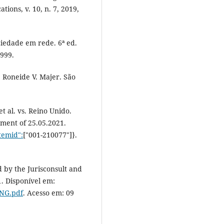
ions, v. 10, n. 7, 2019,
iedade em rede. 6ª ed.
1999.
 Roneide V. Majer. São
 al. vs. Reino Unido.
gment of 25.05.2021.
itemid":
["001-210077"]}.
 by the Jurisconsult and
. Disponível em:
ENG.pdf
. Acesso em: 09