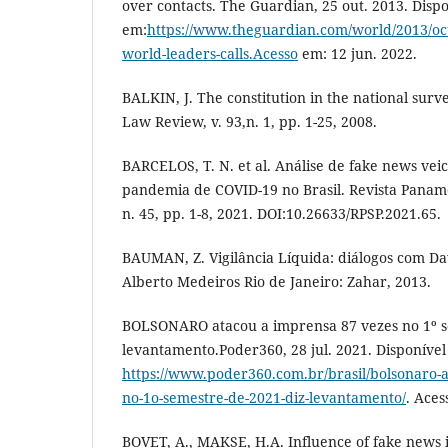
over contacts. The Guardian, 25 out. 2013. Disp
em:
https://www.theguardian.com/world/2013/oct
world-leaders-calls.Acesso
em: 12 jun. 2022.
BALKIN, J. The constitution in the national surv
Law Review, v. 93,n. 1, pp. 1-25, 2008.
BARCELOS, T. N. et al. Análise de fake news vei
pandemia de COVID-19 no Brasil. Revista Paname
n. 45, pp. 1-8, 2021. DOI:10.26633/RPSP.2021.65.
BAUMAN, Z. Vigilância Líquida: diálogos com Da
Alberto Medeiros Rio de Janeiro: Zahar, 2013.
BOLSONARO atacou a imprensa 87 vezes no 1º s
levantamento.Poder360, 28 jul. 2021. Disponível
https://www.poder360.com.br/brasil/bolsonaro-
no-1o-semestre-de-2021-diz-levantamento/
. Aces
BOVET, A., MAKSE, H.A. Influence of fake news 