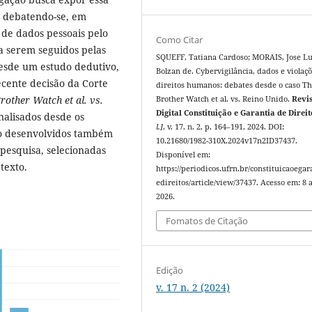
, debatendo-se, em
 de dados pessoais pelo
Como Citar
 a serem seguidos pelas
SQUEFF, Tatiana Cardoso; MORAIS, Jose Lu
 desde um estudo dedutivo,
Bolzan de. Cybervigilância, dados e violaç
ecente decisão da Corte
direitos humanos: debates desde o caso Th
rother Watch et al. vs.
Brother Watch et al. vs. Reino Unido.
Revi
Digital Constituição e Garantia de Direit
analisados desde os
l.]
, v. 17, n. 2, p. 164–191, 2024. DOI:
ndo desenvolvidos também
10.21680/1982-310X.2024v17n2ID37437.
 pesquisa, selecionadas
Disponível em:
texto.
https://periodicos.ufrn.br/constituicaoegar
edireitos/article/view/37437. Acesso em: 8 
2026.
Fomatos de Citação
Edição
v. 17 n. 2 (2024)