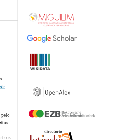
a
on-
 pelo
eitos
rir os