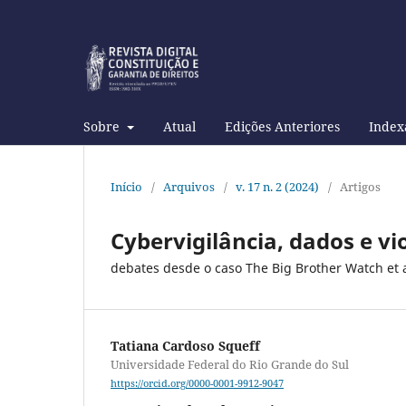
Sobre
Atual
Edições Anteriores
Index
Início
/
Arquivos
/
v. 17 n. 2 (2024)
/
Artigos
Cybervigilância, dados e v
debates desde o caso The Big Brother Watch et a
Tatiana Cardoso Squeff
Universidade Federal do Rio Grande do Sul
https://orcid.org/0000-0001-9912-9047