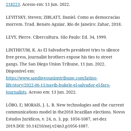
218223
. Acesso em: 13 jun. 2022.
LEVITSKY, Steven; ZIBLATT, Daniel. Como as democracias
morrem. Trad. Renato Aguiar. Rio de Janeiro: Zahar, 2018.
LEVY, Pierre. Cibercultura. São Paulo: Ed. 34, 1999.
LINTHICUM, K. As El Salvador9s president tries to silence
free press, journalist brothers expose his ties to street
gangs. The San Diego Union Tribune, 11 jun. 2022.
Disponível em:
https://www.sandiegouniontribune.com/latino-
life/story/2022-06-11/nayib-bukele-el-salvador-el-faro-
journalists
. Acesso em: 13 jun. 2022.
LÔBO, E; MORAIS, J. L. B. New technologies and the current
communications model in the2018 brazilian elections. Novos
Estudos Jurídicos, v. 24, n. 3, pp. 1056-1087, set-dez
2019.DOI: 10.14210/nej.v24n3.p1056-1087.