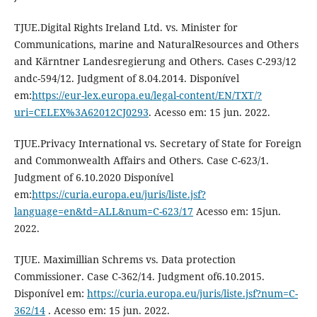
TJUE.Digital Rights Ireland Ltd. vs. Minister for
Communications, marine and NaturalResources and Others
and Kärntner Landesregierung and Others. Cases C-293/12
andc-594/12. Judgment of 8.04.2014. Disponível
em:
https://eur-lex.europa.eu/legal-content/EN/TXT/?
uri=CELEX%3A62012CJ0293
. Acesso em: 15 jun. 2022.
TJUE.Privacy International vs. Secretary of State for Foreign
and Commonwealth Affairs and Others. Case C-623/1.
Judgment of 6.10.2020 Disponível
em:
https://curia.europa.eu/juris/liste.jsf?
language=en&td=ALL&num=C-623/17
Acesso em: 15jun.
2022.
TJUE. Maximillian Schrems vs. Data protection
Commissioner. Case C-362/14. Judgment of6.10.2015.
Disponível em:
https://curia.europa.eu/juris/liste.jsf?num=C-
362/14
. Acesso em: 15 jun. 2022.