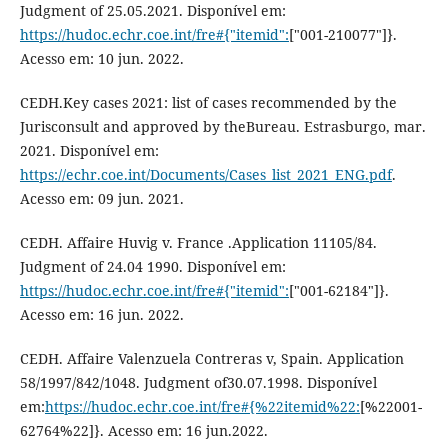
Judgment of 25.05.2021. Disponível em:
https://hudoc.echr.coe.int/fre#{"itemid":
["001-210077"]}.
Acesso em: 10 jun. 2022.
CEDH.Key cases 2021: list of cases recommended by the
Jurisconsult and approved by theBureau. Estrasburgo, mar.
2021. Disponível em:
https://echr.coe.int/Documents/Cases_list_2021_ENG.pdf
.
Acesso em: 09 jun. 2021.
CEDH. Affaire Huvig v. France .Application 11105/84.
Judgment of 24.04 1990. Disponível em:
https://hudoc.echr.coe.int/fre#{"itemid":
["001-62184"]}.
Acesso em: 16 jun. 2022.
CEDH. Affaire Valenzuela Contreras v, Spain. Application
58/1997/842/1048. Judgment of30.07.1998. Disponível
em:
https://hudoc.echr.coe.int/fre#{%22itemid%22:
[%22001-
62764%22]}. Acesso em: 16 jun.2022.