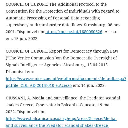
COUNCIL OF EUROPE. The Additional Protocol to the
Convention for the Protection of Individuals with regard to
Automatic Processing of Personal Data regarding
supervisory andtransborder data flows. Strasbourg, 08 nov.
2001. Disponível em:
https://rm.coe.int/1680080626
. Acesso
em: 15 jun. 2022.
COUNCIL OF EUROPE. Report for Democracy through Law
("The Venice Commission")on the Democratic Oversight of
Signals Intelligence Agencies. Strasbourg, 15.04.2015.
Disponível em:
https://www.venice.coe.int/webforms/documents/default.aspx?
pdffile=CDL-AD(2015)010-e.Acesso
em: 14 jun. 2022.
GIUSSANI, A. Media and surveillance, the Predator scandal
shakes Greece. Osservatorio Balcani e Caucaso, 19 mai.
2022. Disponível em:
https://www.balcanicaucaso.org/eng/Areas/Greece/Media-
and-surveillance-the-Predator-scandal-shakes-Greece-