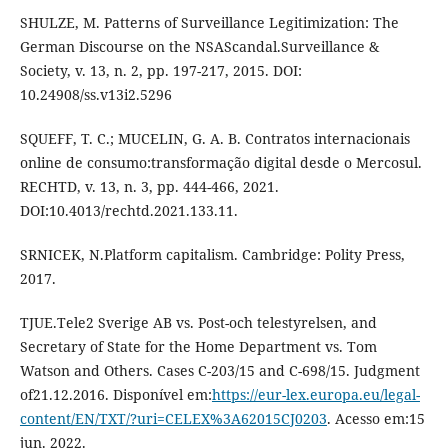
SHULZE, M. Patterns of Surveillance Legitimization: The
German Discourse on the NSAScandal.Surveillance &
Society, v. 13, n. 2, pp. 197-217, 2015. DOI:
10.24908/ss.v13i2.5296
SQUEFF, T. C.; MUCELIN, G. A. B. Contratos internacionais
online de consumo:transformação digital desde o Mercosul.
RECHTD, v. 13, n. 3, pp. 444-466, 2021.
DOI:10.4013/rechtd.2021.133.11.
SRNICEK, N.Platform capitalism. Cambridge: Polity Press,
2017.
TJUE.Tele2 Sverige AB vs. Post-och telestyrelsen, and
Secretary of State for the Home Department vs. Tom
Watson and Others. Cases C-203/15 and C-698/15. Judgment
of21.12.2016. Disponível em:
https://eur-lex.europa.eu/legal-
content/EN/TXT/?uri=CELEX%3A62015CJ0203
. Acesso em:15
jun. 2022.