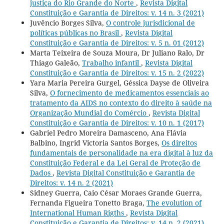
justiça do Rio Grande do Norte
,
Revista Digital
Constituição e Garantia de Direitos: v. 14 n. 3 (2021)
Juvêncio Borges Silva,
O controle jurisdicional de
políticas públicas no Brasil
,
Revista Digital
Constituição e Garantia de Direitos: v. 5 n. 01 (2012)
Marta Teixeira de Souza Moura, Dr Juliano Ralo, Dr
Thiago Galeão,
Trabalho infantil
,
Revista Digital
Constituição e Garantia de Direitos: v. 15 n. 2 (2022)
Yara Maria Pereira Gurgel, Géssica Dayse de Oliveira
Silva,
O fornecimento de medicamentos essenciais ao
tratamento da AIDS no contexto do direito à saúde na
Organização Mundial do Comércio
,
Revista Digital
Constituição e Garantia de Direitos: v. 10 n. 1 (2017)
Gabriel Pedro Moreira Damasceno, Ana Flávia
Balbino, Ingrid Victoria Santos Borges,
Os direitos
fundamentais de personalidade na era digital à luz da
Constituição Federal e da Lei Geral de Proteção de
Dados
,
Revista Digital Constituição e Garantia de
Direitos: v. 14 n. 2 (2021)
Sidney Guerra, Caio César Moraes Grande Guerra,
Fernanda Figueira Tonetto Braga,
The evolution of
International Human Rigths
,
Revista Digital
Constituição e Garantia de Direitos: v. 14 n. 2 (2021)