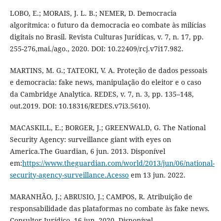
LOBO, E.; MORAIS, J. L. B.; NEMER, D. Democracia
algorítmica: o futuro da democracia eo combate às milícias
digitais no Brasil. Revista Culturas Jurídicas, v. 7, n. 17, pp.
255-276,mai./ago., 2020. DOI: 10.22409/rcj.v7i17.982.
MARTINS, M. G.; TATEOKI, V. A. Proteção de dados pessoais
e democracia: fake news, manipulação do eleitor e o caso
da Cambridge Analytica. REDES, v. 7, n. 3, pp. 135–148,
out.2019. DOI: 10.18316/REDES.v7i3.5610).
MACASKILL, E.; BORGER, J.; GREENWALD, G. The National
Security Agency: surveillance giant with eyes on
America.The Guardian, 6 jun. 2013. Disponível
em:
https://www.theguardian.com/world/2013/jun/06/national-
security-agency-surveillance.Acesso
em 13 jun. 2022.
MARANHÃO, J.; ABRUSIO, J.; CAMPOS, R. Atribuição de
responsabilidade das plataformas no combate às fake news.
Consultor Jurídico, 16 jun. 2020. Disponível