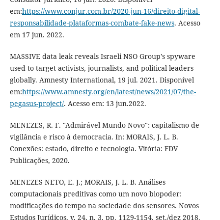
em:
https://www.conjur.com.br/2020-jun-16/direito-digital-
responsabilidade-plataformas-combate-fake-news
. Acesso
em 17 jun. 2022.
MASSIVE data leak reveals Israeli NSO Group's spyware
used to target activists, journalists, and political leaders
globally. Amnesty International, 19 jul. 2021. Disponível
em:
https://www.amnesty.org/en/latest/news/2021/07/the-
pegasus-project/
. Acesso em: 13 jun.2022.
MENEZES, R. F. "Admirável Mundo Novo": capitalismo de
vigilância e risco à democracia. In: MORAIS, J. L. B.
Conexões: estado, direito e tecnologia. Vitória: FDV
Publicações, 2020.
MENEZES NETO, E. J.; MORAIS, J. L. B. Análises
computacionais preditivas como um novo biopoder:
modificações do tempo na sociedade dos sensores. Novos
Estudos Jurídicos, v. 24, n. 3, pp. 1129-1154, set./dez 2018.