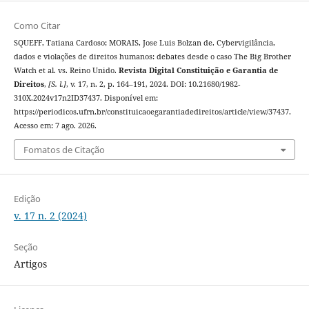
Como Citar
SQUEFF, Tatiana Cardoso; MORAIS, Jose Luis Bolzan de. Cybervigilância,
dados e violações de direitos humanos: debates desde o caso The Big Brother
Watch et al. vs. Reino Unido.
Revista Digital Constituição e Garantia de
Direitos
,
[S. l.]
, v. 17, n. 2, p. 164–191, 2024. DOI: 10.21680/1982-
310X.2024v17n2ID37437. Disponível em:
https://periodicos.ufrn.br/constituicaoegarantiadedireitos/article/view/37437.
Acesso em: 7 ago. 2026.
Fomatos de Citação
Edição
v. 17 n. 2 (2024)
Seção
Artigos