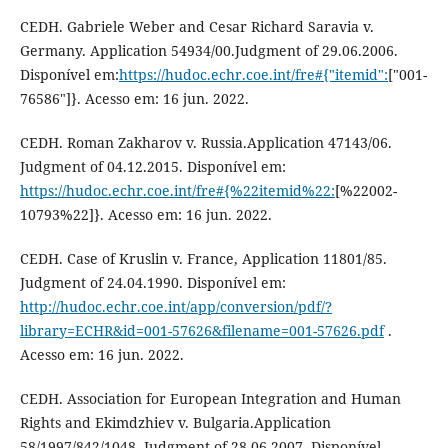
CEDH. Gabriele Weber and Cesar Richard Saravia v.
Germany. Application 54934/00.Judgment of 29.06.2006.
Disponível em:
https://hudoc.echr.coe.int/fre#{"itemid":
["001-
76586"]}. Acesso em: 16 jun. 2022.
CEDH. Roman Zakharov v. Russia.Application 47143/06.
Judgment of 04.12.2015. Disponível em:
https://hudoc.echr.coe.int/fre#{%22itemid%22:
[%22002-
10793%22]}. Acesso em: 16 jun. 2022.
CEDH. Case of Kruslin v. France, Application 11801/85.
Judgment of 24.04.1990. Disponível em:
http://hudoc.echr.coe.int/app/conversion/pdf/?
library=ECHR&id=001-57626&filename=001-57626.pdf
.
Acesso em: 16 jun. 2022.
CEDH. Association for European Integration and Human
Rights and Ekimdzhiev v. Bulgaria.Application
58/1997/842/1048. Judgment of 28.06.2007. Disponível