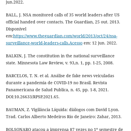
jun.2022.
BALL, J. NSA monitored calls of 35 world leaders after US
official handed over contacts. The Guardian, 25 out. 2013.
Disponível
em:
https://www.theguardian.com/world/2013/oct/24/nsa-
surveillance-world-leaders-calls.Acesso
em: 12 jun. 2022.
BALKIN, J. The constitution in the national surveillance
state. Minnesota Law Review, v. 93,n. 1, pp. 1-25, 2008.
BARCELOS, T. N. et al. Análise de fake news veiculadas
durante a pandemia de COVID-19 no Brasil. Revista
Panamericana de Salud Publica, n. 45, pp. 1-8, 2021.
DOI:10.26633/RPSP.2021.65.
BAUMAN, Z. Vigilância Líquida: diálogos com David Lyon.
Trad. Carlos Alberto Medeiros Rio de Janeiro: Zahar, 2013.
BOLSONARO atacou a imprensa 87 vezes no 1º semestre de