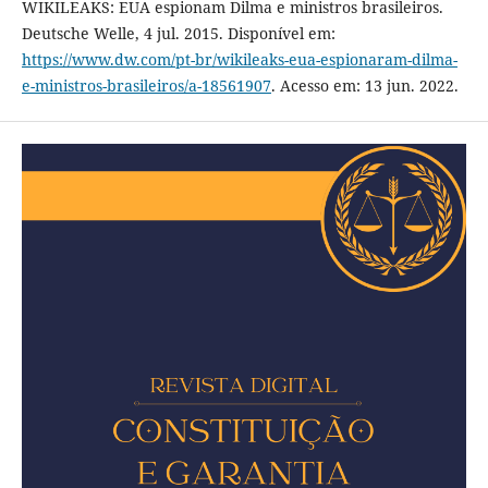
WIKILEAKS: EUA espionam Dilma e ministros brasileiros.
Deutsche Welle, 4 jul. 2015. Disponível em:
https://www.dw.com/pt-br/wikileaks-eua-espionaram-dilma-
e-ministros-brasileiros/a-18561907
. Acesso em: 13 jun. 2022.