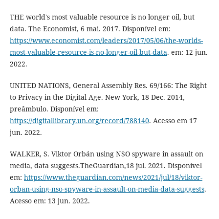
THE world's most valuable resource is no longer oil, but
data. The Economist, 6 mai. 2017. Disponível em:
https://www.economist.com/leaders/2017/05/06/the-worlds-
most-valuable-resource-is-no-longer-oil-but-data
. em: 12 jun.
2022.
UNITED NATIONS, General Assembly Res. 69/166: The Right
to Privacy in the Digital Age. New York, 18 Dec. 2014,
preâmbulo. Disponível em:
https://digitallibrary.un.org/record/788140
. Acesso em 17
jun. 2022.
WALKER, S. Viktor Orbán using NSO spyware in assault on
media, data suggests.TheGuardian,18 jul. 2021. Disponível
em:
https://www.theguardian.com/news/2021/jul/18/viktor-
orban-using-nso-spyware-in-assault-on-media-data-suggests
.
Acesso em: 13 jun. 2022.