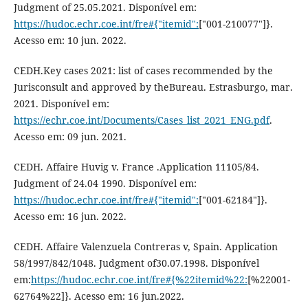
Judgment of 25.05.2021. Disponível em:
https://hudoc.echr.coe.int/fre#{"itemid":
["001-210077"]}.
Acesso em: 10 jun. 2022.
CEDH.Key cases 2021: list of cases recommended by the
Jurisconsult and approved by theBureau. Estrasburgo, mar.
2021. Disponível em:
https://echr.coe.int/Documents/Cases_list_2021_ENG.pdf
.
Acesso em: 09 jun. 2021.
CEDH. Affaire Huvig v. France .Application 11105/84.
Judgment of 24.04 1990. Disponível em:
https://hudoc.echr.coe.int/fre#{"itemid":
["001-62184"]}.
Acesso em: 16 jun. 2022.
CEDH. Affaire Valenzuela Contreras v, Spain. Application
58/1997/842/1048. Judgment of30.07.1998. Disponível
em:
https://hudoc.echr.coe.int/fre#{%22itemid%22:
[%22001-
62764%22]}. Acesso em: 16 jun.2022.