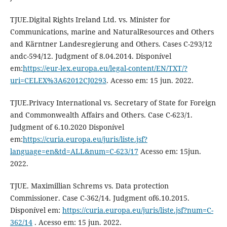
TJUE.Digital Rights Ireland Ltd. vs. Minister for
Communications, marine and NaturalResources and Others
and Kärntner Landesregierung and Others. Cases C-293/12
andc-594/12. Judgment of 8.04.2014. Disponível
em:
https://eur-lex.europa.eu/legal-content/EN/TXT/?
uri=CELEX%3A62012CJ0293
. Acesso em: 15 jun. 2022.
TJUE.Privacy International vs. Secretary of State for Foreign
and Commonwealth Affairs and Others. Case C-623/1.
Judgment of 6.10.2020 Disponível
em:
https://curia.europa.eu/juris/liste.jsf?
language=en&td=ALL&num=C-623/17
Acesso em: 15jun.
2022.
TJUE. Maximillian Schrems vs. Data protection
Commissioner. Case C-362/14. Judgment of6.10.2015.
Disponível em:
https://curia.europa.eu/juris/liste.jsf?num=C-
362/14
. Acesso em: 15 jun. 2022.