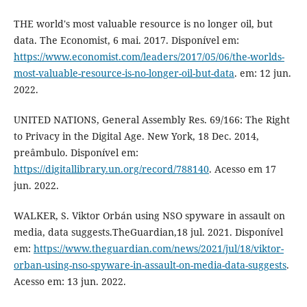
THE world's most valuable resource is no longer oil, but
data. The Economist, 6 mai. 2017. Disponível em:
https://www.economist.com/leaders/2017/05/06/the-worlds-
most-valuable-resource-is-no-longer-oil-but-data
. em: 12 jun.
2022.
UNITED NATIONS, General Assembly Res. 69/166: The Right
to Privacy in the Digital Age. New York, 18 Dec. 2014,
preâmbulo. Disponível em:
https://digitallibrary.un.org/record/788140
. Acesso em 17
jun. 2022.
WALKER, S. Viktor Orbán using NSO spyware in assault on
media, data suggests.TheGuardian,18 jul. 2021. Disponível
em:
https://www.theguardian.com/news/2021/jul/18/viktor-
orban-using-nso-spyware-in-assault-on-media-data-suggests
.
Acesso em: 13 jun. 2022.