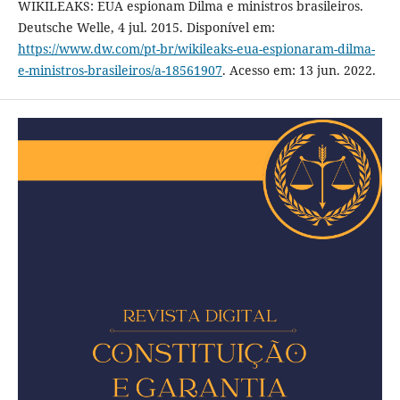
WIKILEAKS: EUA espionam Dilma e ministros brasileiros.
Deutsche Welle, 4 jul. 2015. Disponível em:
https://www.dw.com/pt-br/wikileaks-eua-espionaram-dilma-
e-ministros-brasileiros/a-18561907
. Acesso em: 13 jun. 2022.