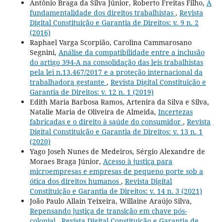
Antônio Braga da Silva Júnior, Roberto Freitas Filho,
A
fundamentalidade dos direitos trabalhistas
,
Revista
Digital Constituição e Garantia de Direitos: v. 9 n. 2
(2016)
Raphael Varga Scorpião, Carolina Cammarosano
Segnini,
Análise da compatibilidade entre a inclusão
do artigo 394-A na consolidação das leis trabalhistas
pela lei n.13.467/2017 e a proteção internacional da
trabalhadora gestante
,
Revista Digital Constituição e
Garantia de Direitos: v. 12 n. 1 (2019)
Edith Maria Barbosa Ramos, Artenira da Silva e Silva,
Natalie Maria de Oliveira de Almeida,
Incertezas
fabricadas e o direito à saúde do consumidor
,
Revista
Digital Constituição e Garantia de Direitos: v. 13 n. 1
(2020)
Yago Joseh Nunes de Medeiros, Sérgio Alexandre de
Moraes Braga Júnior,
Acesso à justiça para
microempresas e empresas de pequeno porte sob a
ótica dos direitos humanos
,
Revista Digital
Constituição e Garantia de Direitos: v. 14 n. 3 (2021)
João Paulo Allain Teixeira, Willaine Araújo Silva,
Repensando justiça de transição em chave pós-
colonial
,
Revista Digital Constituição e Garantia de