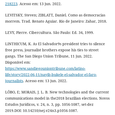
218223
. Acesso em: 13 jun. 2022.
LEVITSKY, Steven; ZIBLATT, Daniel. Como as democracias
morrem. Trad. Renato Aguiar. Rio de Janeiro: Zahar, 2018.
LEVY, Pierre. Cibercultura. São Paulo: Ed. 34, 1999.
LINTHICUM, K. As El Salvador9s president tries to silence
free press, journalist brothers expose his ties to street
gangs. The San Diego Union Tribune, 11 jun. 2022.
Disponível em:
https://www.sandiegouniontribune.com/latino-
life/story/2022-06-11/nayib-bukele-el-salvador-el-faro-
journalists
. Acesso em: 13 jun. 2022.
LÔBO, E; MORAIS, J. L. B. New technologies and the current
communications model in the2018 brazilian elections. Novos
Estudos Jurídicos, v. 24, n. 3, pp. 1056-1087, set-dez
2019.DOI: 10.14210/nej.v24n3.p1056-1087.