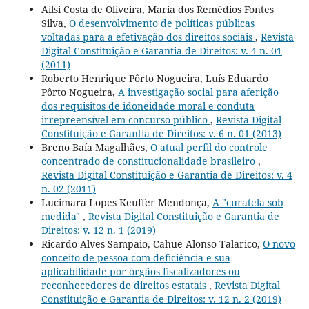
Ailsi Costa de Oliveira, Maria dos Remédios Fontes
Silva,
O desenvolvimento de políticas públicas
voltadas para a efetivação dos direitos sociais
,
Revista
Digital Constituição e Garantia de Direitos: v. 4 n. 01
(2011)
Roberto Henrique Pôrto Nogueira, Luís Eduardo
Pôrto Nogueira,
A investigação social para aferição
dos requisitos de idoneidade moral e conduta
irrepreensível em concurso público
,
Revista Digital
Constituição e Garantia de Direitos: v. 6 n. 01 (2013)
Breno Baía Magalhães,
O atual perfil do controle
concentrado de constitucionalidade brasileiro
,
Revista Digital Constituição e Garantia de Direitos: v. 4
n. 02 (2011)
Lucimara Lopes Keuffer Mendonça,
A "curatela sob
medida"
,
Revista Digital Constituição e Garantia de
Direitos: v. 12 n. 1 (2019)
Ricardo Alves Sampaio, Cahue Alonso Talarico,
O novo
conceito de pessoa com deficiência e sua
aplicabilidade por órgãos fiscalizadores ou
reconhecedores de direitos estatais
,
Revista Digital
Constituição e Garantia de Direitos: v. 12 n. 2 (2019)