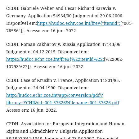
CEDH. Gabriele Weber and Cesar Richard Saravia v.
Germany. Application 54934/00.Judgment of 29.06.2006.
Disponível em:
https://hudoc.echr.coe.int/fre#{"itemid":
["001-
76586"]}. Acesso em: 16 jun. 2022.
CEDH. Roman Zakharov v. Russia.Application 47143/06.
Judgment of 04.12.2015. Disponível em:
https://hudoc.echr.coe.int/fre#{%22itemid%22:
[%22002-
10793%22]}. Acesso em: 16 jun. 2022.
CEDH. Case of Kruslin v. France, Application 11801/85.
Judgment of 24.04.1990. Disponível em:
http://hudoc.echr.coe.int/app/conversion/pdf/?
library=ECHR&id=001-57626&filename=001-57626.pdf
.
Acesso em: 16 jun. 2022.
CEDH. Association for European Integration and Human
Rights and Ekimdzhiev v. Bulgaria.Application
58/1997/842/1048. Judgment of 28.06.2007. Disponível