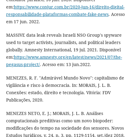
em:
https://www.conjur.com.br/2020-jun-16/direito-digital-
responsabilidade-plataformas-combate-fake-news
. Acesso
em 17 jun. 2022.
MASSIVE data leak reveals Israeli NSO Group's spyware
used to target activists, journalists, and political leaders
globally. Amnesty International, 19 jul. 2021. Disponível
em:
https://www.amnesty.org/en/latest/news/2021/07/the-
pegasus-project/
. Acesso em: 13 jun.2022.
MENEZES, R. F. "Admirável Mundo Novo": capitalismo de
vigilância e risco à democracia. In: MORAIS, J. L. B.
Conexões: estado, direito e tecnologia. Vitória: FDV
Publicações, 2020.
MENEZES NETO, E. J.; MORAIS, J. L. B. Análises
computacionais preditivas como um novo biopoder:
modificações do tempo na sociedade dos sensores. Novos
Estudos Jurídicos, v. 24, n. 3, pp. 1129-1154, set./dez 2018.