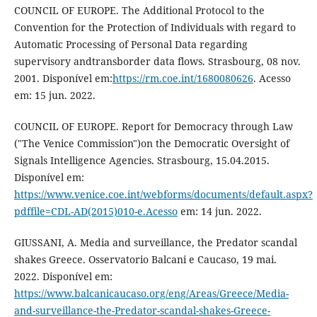
COUNCIL OF EUROPE. The Additional Protocol to the
Convention for the Protection of Individuals with regard to
Automatic Processing of Personal Data regarding
supervisory andtransborder data flows. Strasbourg, 08 nov.
2001. Disponível em:
https://rm.coe.int/1680080626
. Acesso
em: 15 jun. 2022.
COUNCIL OF EUROPE. Report for Democracy through Law
("The Venice Commission")on the Democratic Oversight of
Signals Intelligence Agencies. Strasbourg, 15.04.2015.
Disponível em:
https://www.venice.coe.int/webforms/documents/default.aspx?
pdffile=CDL-AD(2015)010-e.Acesso
em: 14 jun. 2022.
GIUSSANI, A. Media and surveillance, the Predator scandal
shakes Greece. Osservatorio Balcani e Caucaso, 19 mai.
2022. Disponível em:
https://www.balcanicaucaso.org/eng/Areas/Greece/Media-
and-surveillance-the-Predator-scandal-shakes-Greece-