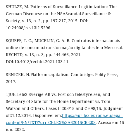
SHULZE, M. Patterns of Surveillance Legitimization: The
German Discourse on the NSAScandal.Surveillance &
Society, v. 13, n. 2, pp. 197-217, 2015. DOI:
10.24908/ss.v13i2.5296
SQUEFF, T. C.; MUCELIN, G. A. B. Contratos internacionais
online de consumo:transformação digital desde o Mercosul.
RECHTD, v. 13, n. 3, pp. 444-466, 2021.
DOI:10.4013/rechtd.2021.133.11.
SRNICEK, N.Platform capitalism. Cambridge: Polity Press,
2017.
TJUE.Tele2 Sverige AB vs. Post-och telestyrelsen, and
Secretary of State for the Home Department vs. Tom
Watson and Others. Cases C-203/15 and C-698/15. Judgment
of21.12.2016. Disponível em:
https://eur-lex.europa.eu/legal-
content/EN/TXT/?uri=CELEX%3A62015CJ0203
. Acesso em:15
jun. 2022.