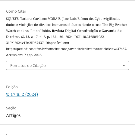
Como Citar
SQUEFF, Tatiana Cardoso; MORAIS, Jose Luis Bolzan de. Cybervigilância,
dados e violações de direitos humanos: debates desde o caso The Big Brother
Watch et al. vs. Reino Unido.
Revista Digital Constituição e Garantia de
Direitos
,
[S. l.]
, v. 17, n. 2, p. 164–191, 2024. DOI: 10.21680/1982-
310X.2024v17n2ID37437. Disponível em:
https://periodicos.ufrn.br/constituicaoegarantiadedireitos/article/view/37437.
Acesso em: 7 ago. 2026.
Fomatos de Citação
Edição
v. 17 n. 2 (2024)
Seção
Artigos