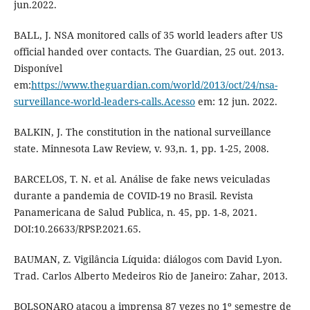
jun.2022.
BALL, J. NSA monitored calls of 35 world leaders after US
official handed over contacts. The Guardian, 25 out. 2013.
Disponível
em:
https://www.theguardian.com/world/2013/oct/24/nsa-
surveillance-world-leaders-calls.Acesso
em: 12 jun. 2022.
BALKIN, J. The constitution in the national surveillance
state. Minnesota Law Review, v. 93,n. 1, pp. 1-25, 2008.
BARCELOS, T. N. et al. Análise de fake news veiculadas
durante a pandemia de COVID-19 no Brasil. Revista
Panamericana de Salud Publica, n. 45, pp. 1-8, 2021.
DOI:10.26633/RPSP.2021.65.
BAUMAN, Z. Vigilância Líquida: diálogos com David Lyon.
Trad. Carlos Alberto Medeiros Rio de Janeiro: Zahar, 2013.
BOLSONARO atacou a imprensa 87 vezes no 1º semestre de