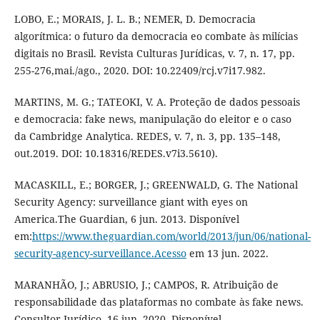
LOBO, E.; MORAIS, J. L. B.; NEMER, D. Democracia
algorítmica: o futuro da democracia eo combate às milícias
digitais no Brasil. Revista Culturas Jurídicas, v. 7, n. 17, pp.
255-276,mai./ago., 2020. DOI: 10.22409/rcj.v7i17.982.
MARTINS, M. G.; TATEOKI, V. A. Proteção de dados pessoais
e democracia: fake news, manipulação do eleitor e o caso
da Cambridge Analytica. REDES, v. 7, n. 3, pp. 135–148,
out.2019. DOI: 10.18316/REDES.v7i3.5610).
MACASKILL, E.; BORGER, J.; GREENWALD, G. The National
Security Agency: surveillance giant with eyes on
America.The Guardian, 6 jun. 2013. Disponível
em:
https://www.theguardian.com/world/2013/jun/06/national-
security-agency-surveillance.Acesso
em 13 jun. 2022.
MARANHÃO, J.; ABRUSIO, J.; CAMPOS, R. Atribuição de
responsabilidade das plataformas no combate às fake news.
Consultor Jurídico, 16 jun. 2020. Disponível