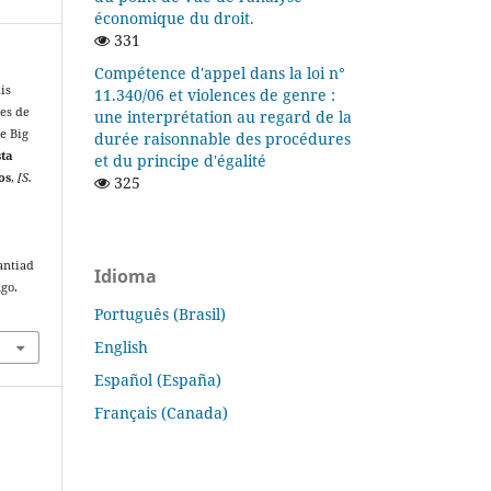
économique du droit.
331
Compétence d'appel dans la loi n°
is
11.340/06 et violences de genre :
ões de
une interprétation au regard de la
e Big
durée raisonnable des procédures
sta
et du principe d'égalité
os
,
[S.
325
antiad
Idioma
ago.
Português (Brasil)
English
Español (España)
Français (Canada)