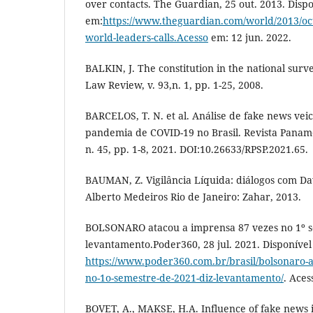
over contacts. The Guardian, 25 out. 2013. Disp
em:
https://www.theguardian.com/world/2013/oct
world-leaders-calls.Acesso
em: 12 jun. 2022.
BALKIN, J. The constitution in the national surv
Law Review, v. 93,n. 1, pp. 1-25, 2008.
BARCELOS, T. N. et al. Análise de fake news vei
pandemia de COVID-19 no Brasil. Revista Paname
n. 45, pp. 1-8, 2021. DOI:10.26633/RPSP.2021.65.
BAUMAN, Z. Vigilância Líquida: diálogos com Da
Alberto Medeiros Rio de Janeiro: Zahar, 2013.
BOLSONARO atacou a imprensa 87 vezes no 1º s
levantamento.Poder360, 28 jul. 2021. Disponível
https://www.poder360.com.br/brasil/bolsonaro-
no-1o-semestre-de-2021-diz-levantamento/
. Aces
BOVET, A., MAKSE, H.A. Influence of fake news 