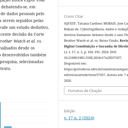
, debatendo-se, em
 de dados pessoais pelo
Como Citar
 a serem seguidos pelas
SQUEFF, Tatiana Cardoso; MORAIS, Jose Lu
 desde um estudo dedutivo,
Bolzan de. Cybervigilância, dados e violaç
ecente decisão da Corte
direitos humanos: debates desde o caso Th
rother Watch et al. vs.
Brother Watch et al. vs. Reino Unido.
Revi
Digital Constituição e Garantia de Direit
analisados desde os
l.]
, v. 17, n. 2, p. 164–191, 2024. DOI:
ndo desenvolvidos também
10.21680/1982-310X.2024v17n2ID37437.
 pesquisa, selecionadas
Disponível em:
texto.
https://periodicos.ufrn.br/constituicaoegar
edireitos/article/view/37437. Acesso em: 7 
2026.
Fomatos de Citação
Edição
v. 17 n. 2 (2024)