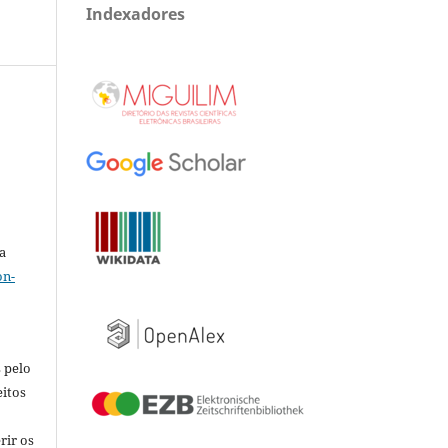
Indexadores
a
on-
 pelo
eitos
rir os