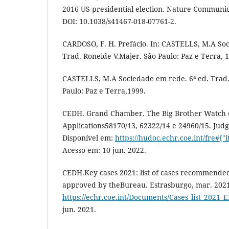
2016 US presidential election. Nature Communicat
DOI: 10.1038/s41467-018-07761-2.
CARDOSO, F. H. Prefácio. In: CASTELLS, M.A Soc
Trad. Roneide V.Majer. São Paulo: Paz e Terra, 
CASTELLS, M.A Sociedade em rede. 6ª ed. Trad.
Paulo: Paz e Terra,1999.
CEDH. Grand Chamber. The Big Brother Watch et
Applications58170/13, 62322/14 e 24960/15. Jud
Disponível em:
https://hudoc.echr.coe.int/fre#{"
Acesso em: 10 jun. 2022.
CEDH.Key cases 2021: list of cases recommended
approved by theBureau. Estrasburgo, mar. 2021
https://echr.coe.int/Documents/Cases_list_2021_
jun. 2021.