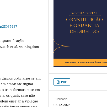
17n2ID37437
, Quantificação
Watch et al. vs. Kingdom
 diários ordinários sejam
PDF
 em ambiente digital.
oais transformaram-se em
na, os quais, caso não
Publicado
dem ensejar a violação
02-12-2024
igação busca expor essa