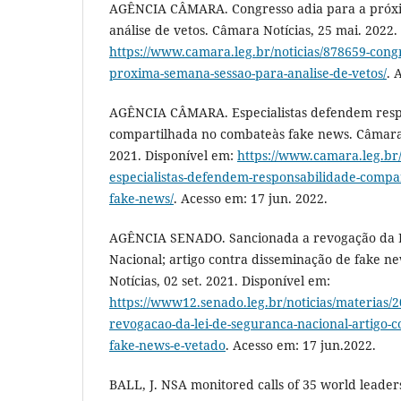
AGÊNCIA CÂMARA. Congresso adia para a próx
análise de vetos. Câmara Notícias, 25 mai. 2022.
https://www.camara.leg.br/noticias/878659-congr
proxima-semana-sessao-para-analise-de-vetos/
. 
AGÊNCIA CÂMARA. Especialistas defendem resp
compartilhada no combateàs fake news. Câmara 
2021. Disponível em:
https://www.camara.leg.br/
especialistas-defendem-responsabilidade-compa
fake-news/
. Acesso em: 17 jun. 2022.
AGÊNCIA SENADO. Sancionada a revogação da 
Nacional; artigo contra disseminação de fake n
Notícias, 02 set. 2021. Disponível em:
https://www12.senado.leg.br/noticias/materias/2
revogacao-da-lei-de-seguranca-nacional-artigo-c
fake-news-e-vetado
. Acesso em: 17 jun.2022.
BALL, J. NSA monitored calls of 35 world leaders