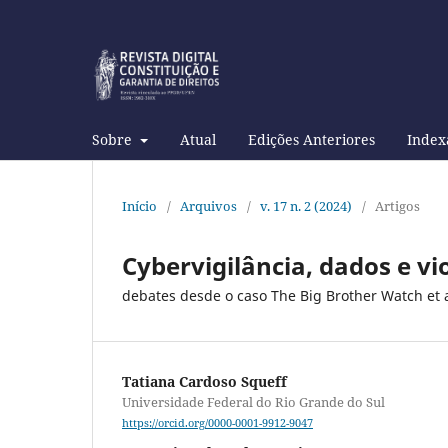
Sobre
Atual
Edições Anteriores
Index
Início
/
Arquivos
/
v. 17 n. 2 (2024)
/
Artigos
Cybervigilância, dados e v
debates desde o caso The Big Brother Watch et a
Tatiana Cardoso Squeff
Universidade Federal do Rio Grande do Sul
https://orcid.org/0000-0001-9912-9047