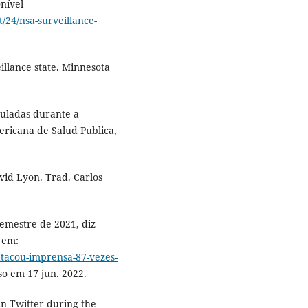
onível
/24/nsa-surveillance-
eillance state. Minnesota
culadas durante a
ricana de Salud Publica,
vid Lyon. Trad. Carlos
emestre de 2021, diz
 em:
atacou-imprensa-87-vezes-
so em 17 jun. 2022.
in Twitter during the