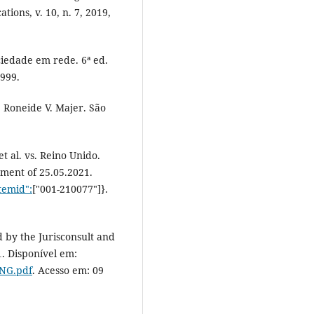
ions, v. 10, n. 7, 2019,
iedade em rede. 6ª ed.
1999.
 Roneide V. Majer. São
 al. vs. Reino Unido.
gment of 25.05.2021.
itemid":
["001-210077"]}.
 by the Jurisconsult and
. Disponível em:
ENG.pdf
. Acesso em: 09