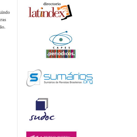
luindo
tras
ão.