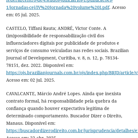
1/jornadas-cej/IV%20Jornada%20volume%20I.pdf
. Acesso
em: 05 jul. 2025.
CASTELO, Tiffani Rauta; ANDRÉ, Victor Conte. A
(im)possibilidade de responsabilização civil dos
influenciadores digitais por publicidade de produtos e
serviços de consumo veiculadas nas redes sociais. Brazilian
Journal of Development, Curitiba, v. 8, n. 12, p. 78134-
78151, dez. 2022. Disponível em:
https://ojs.brazilianjournals.com.br/ojs/index.php/BRJD/article/
Acesso em: 02 jul. 2025.
CAVALCANTE, Márcio André Lopes. Ainda que inexista
contrato formal, há responsabilidade pela quebra da
confiança quando houver expectativa legítima de
determinado comportamento. Buscador Dizer o Direito,
Manaus. Disponível em:
https://buscadordizerodireito.com.br/jurisprudencia/detalhe
Acesso em: 22 abr. 2025.