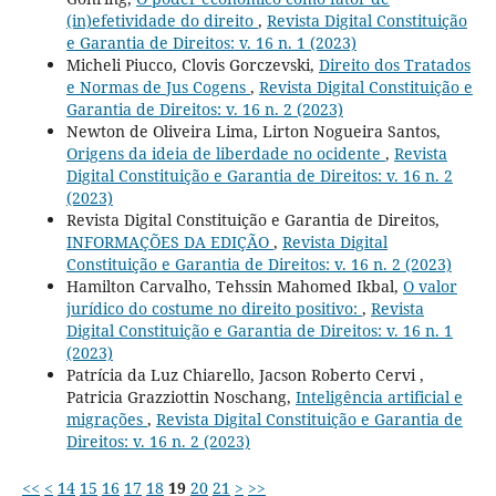
(in)efetividade do direito
,
Revista Digital Constituição
e Garantia de Direitos: v. 16 n. 1 (2023)
Micheli Piucco, Clovis Gorczevski,
Direito dos Tratados
e Normas de Jus Cogens
,
Revista Digital Constituição e
Garantia de Direitos: v. 16 n. 2 (2023)
Newton de Oliveira Lima, Lirton Nogueira Santos,
Origens da ideia de liberdade no ocidente
,
Revista
Digital Constituição e Garantia de Direitos: v. 16 n. 2
(2023)
Revista Digital Constituição e Garantia de Direitos,
INFORMAÇÕES DA EDIÇÃO
,
Revista Digital
Constituição e Garantia de Direitos: v. 16 n. 2 (2023)
Hamilton Carvalho, Tehssin Mahomed Ikbal,
O valor
jurídico do costume no direito positivo:
,
Revista
Digital Constituição e Garantia de Direitos: v. 16 n. 1
(2023)
Patrícia da Luz Chiarello, Jacson Roberto Cervi ,
Patricia Grazziottin Noschang,
Inteligência artificial e
migrações
,
Revista Digital Constituição e Garantia de
Direitos: v. 16 n. 2 (2023)
<<
<
14
15
16
17
18
19
20
21
>
>>