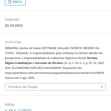
PDF/A
Publicado
02-10-2025
Como Citar
MIRANDA, Jucelia de Sousa; DETTMAM, Deborah; PATRÍCIO MENDES DA
COSTA , Sebastião. A responsabilidade pela confiança no direito alemão em
perspectiva: a responsabilidade do influencer digital no Brasil.
Revista
Digital Constituição e Garantia de Direitos
,
[S. l.]
, v. 18, n. 2, p. 07–22, 2025.
DOI: 10.21680/1982-310X.2025v18n2ID40959. Disponível em:
https://periodicos.ufrn.br/constituicaoegarantiadedireitos/article/view/40959.
Acesso em: 9 ago. 2026.
Fomatos de Citação
Edição
v. 18 n. 2 (2025)