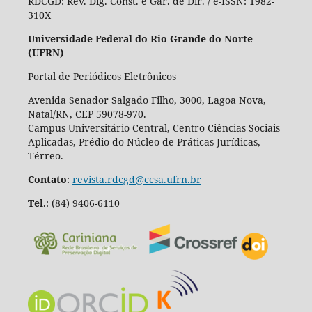
RDCGD:
Rev. Dig. Const. e Gar. de Dir. / e-ISSN: 1982-
310X
Universidade Federal do Rio Grande do Norte
(UFRN)
Portal de Periódicos Eletrônicos
Avenida Senador Salgado Filho, 3000, Lagoa Nova,
Natal/RN, CEP 59078-970.
Campus Universitário Central, Centro Ciências Sociais
Aplicadas, Prédio do Núcleo de Práticas Jurídicas,
Térreo.
Contato
:
revista.rdcgd@ccsa.ufrn.br
Tel
.:
(84) 9406-6110