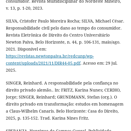
consumidor. Revista Multidisciplinar do Nordeste Mineiro,
v. 13, p. 1-20, 2023.
SILVA, Cristofer Paulo Moreira Rocha; SILVA, Michael César.
Responsabilidade civil pelo dano ao tempo do consumidor.
Revista Eletrônica de Direito do Centro Universitário
Newton Paiva, Belo Horizonte, n. 44, p. 106-131, maio/ago.
2021. Disponível em:
https://revistas.newtonpaiva.br/redcunp/wp-
content/uploads/2021/11/DIR44-05.pdf
. Acesso em: 29 jul.
2025.
SINGER, Reinhard. A responsabilidade pela confiança no
direito privado alemão.. In: FRITZ, Karina Nunes; CERDIO,
Jorge; SINGER, Reinhard; GRUNDMANN, Stefan (org.). O
direito privado em transformação: estudos em homenagem
a Claus-Wilhelm Canaris. Belo Horizonte: Casa do Direito,
2025, p. 135-152. Trad. Karina Nines Fritz.
SPERANZA, Henrique de Campos Gurgel. Publicidade