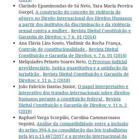
Clarindo Epaminondas de Sá Neto, Yara Maria Pereira
Gurgel,
A construção do conceito de violência de
gênero no Direito Internacional dos Direitos Humanos
a partir dos institutos da discriminação e da violência
sexual contra a mulher
,
Revista Digital Constituição e
Garantia de Direitos: v. 7 n. 01 (2014)
Ana Flávia Lins Souto, Vladimir da Rocha França,
Controle de constitucionalidade
,
Revista Digital
Constituição e Garantia de Direitos: v. 7 n. 01 (2014)
Melquiades Peixoto Soares Neto,
O Processo judicial
previdenciário, justiça quantitativa e a satisfação da
jurisdição
,
Revista Digital Constituição e Garantia de
Direitos: v. 11 n. 2 (2018)
João Fabrício Dantas Júnior,
O papel interpretativo e
integrativo dos tratados internacionais sobre direitos
humanos perante a constituição federal
,
Revista
Digital Constituição e Garantia de Direitos: v. 11 n. 2
(2018)
Raphael Varga Scorpião, Carolina Cammarosano
Segnini,
Análise da compatibilidade entre a inclusão
do artigo 394-A na consolidação das leis trabalhistas
pela lei n.13.467/2017 e a proteção internacional da