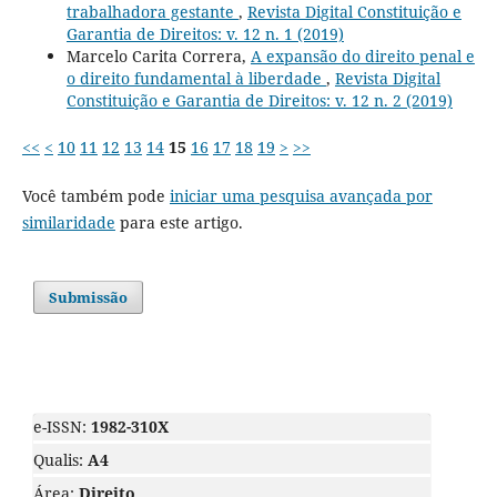
trabalhadora gestante
,
Revista Digital Constituição e
Garantia de Direitos: v. 12 n. 1 (2019)
Marcelo Carita Correra,
A expansão do direito penal e
o direito fundamental à liberdade
,
Revista Digital
Constituição e Garantia de Direitos: v. 12 n. 2 (2019)
<<
<
10
11
12
13
14
15
16
17
18
19
>
>>
Você também pode
iniciar uma pesquisa avançada por
similaridade
para este artigo.
Submissão
e-ISSN:
1982-310X
Qualis:
A4
Área:
Direito