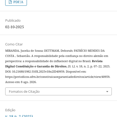
PDF/A
Publicado
02-10-2025
Como Citar
MIRANDA, Jucelia de Sousa; DETTMAM, Deborah; PATRÍCIO MENDES DA
COSTA , Sebastião. A responsabilidade pela confiança no direito alemão em
perspectiva: a responsabilidade do influencer digital no Brasil.
Revista
Digital Constituição e Garantia de Direitos
,
[S. l.]
, v. 18, n. 2, p. 07–22, 2025.
DOI: 10.21680/1982-310X.2025v18n2ID40959. Disponível em:
https://periodicos.ufrn.br/constituicaoegarantiadedireitos/article/view/40959.
Acesso em: 8 ago. 2026.
Fomatos de Citação
Edição
v. 18 n. 2 (2025)