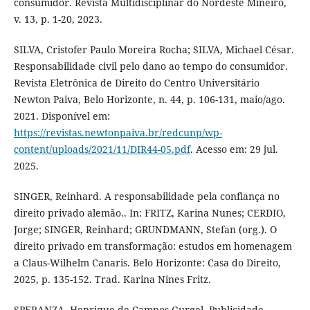
consumidor. Revista Multidisciplinar do Nordeste Mineiro,
v. 13, p. 1-20, 2023.
SILVA, Cristofer Paulo Moreira Rocha; SILVA, Michael César.
Responsabilidade civil pelo dano ao tempo do consumidor.
Revista Eletrônica de Direito do Centro Universitário
Newton Paiva, Belo Horizonte, n. 44, p. 106-131, maio/ago.
2021. Disponível em:
https://revistas.newtonpaiva.br/redcunp/wp-
content/uploads/2021/11/DIR44-05.pdf
. Acesso em: 29 jul.
2025.
SINGER, Reinhard. A responsabilidade pela confiança no
direito privado alemão.. In: FRITZ, Karina Nunes; CERDIO,
Jorge; SINGER, Reinhard; GRUNDMANN, Stefan (org.). O
direito privado em transformação: estudos em homenagem
a Claus-Wilhelm Canaris. Belo Horizonte: Casa do Direito,
2025, p. 135-152. Trad. Karina Nines Fritz.
SPERANZA, Henrique de Campos Gurgel. Publicidade