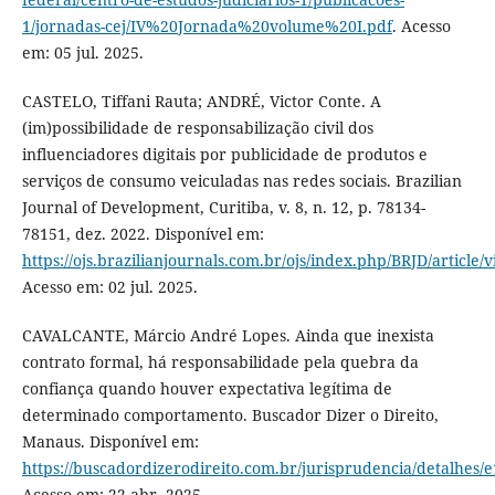
1/jornadas-cej/IV%20Jornada%20volume%20I.pdf
. Acesso
em: 05 jul. 2025.
CASTELO, Tiffani Rauta; ANDRÉ, Victor Conte. A
(im)possibilidade de responsabilização civil dos
influenciadores digitais por publicidade de produtos e
serviços de consumo veiculadas nas redes sociais. Brazilian
Journal of Development, Curitiba, v. 8, n. 12, p. 78134-
78151, dez. 2022. Disponível em:
https://ojs.brazilianjournals.com.br/ojs/index.php/BRJD/article/
Acesso em: 02 jul. 2025.
CAVALCANTE, Márcio André Lopes. Ainda que inexista
contrato formal, há responsabilidade pela quebra da
confiança quando houver expectativa legítima de
determinado comportamento. Buscador Dizer o Direito,
Manaus. Disponível em:
https://buscadordizerodireito.com.br/jurisprudencia/detalhe
Acesso em: 22 abr. 2025.