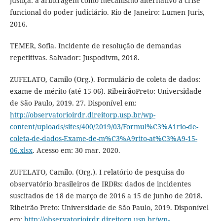
justiça: a arbitragem como mecanismo alternativo à crise
funcional do poder judiciário. Rio de Janeiro: Lumen Juris,
2016.
TEMER, Sofia. Incidente de resolução de demandas
repetitivas. Salvador: Juspodivm, 2018.
ZUFELATO, Camilo (Org.). Formulário de coleta de dados:
exame de mérito (até 15-06). RibeirãoPreto: Universidade
de São Paulo, 2019. 27. Disponível em:
http://observatorioirdr.direitorp.usp.br/wp-
content/uploads/sites/400/2019/03/Formul%C3%A1rio-de-
coleta-de-dados-Exame-de-m%C3%A9rito-at%C3%A9-15-
06.xlsx
. Acesso em: 30 mar. 2020.
ZUFELATO, Camilo. (Org.). I relatório de pesquisa do
observatório brasileiros de IRDRs: dados de incidentes
suscitados de 18 de março de 2016 a 15 de junho de 2018.
Ribeirão Preto: Universidade de São Paulo, 2019. Disponível
em:
http://observatorioirdr.direitorp.usp.br/wp-