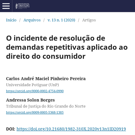
Início
/
Arquivos
/
v. 13 n. 1 (2020)
/
Artigos
O incidente de resolução de
demandas repetitivas aplicado ao
direito do consumidor
Carlos André Maciel Pinheiro Pereira
Universidade Potiguar (UnP)
https://orcid.org/0000-0002-4754-0990
Andressa Solon Borges
Tribunal de Justiça do Rio Grande do Norte
https://orcid.org/0009-0005-5368-1385
DOI:
https://doi.org/10.21680/1982-310X.2020v13n1ID20919