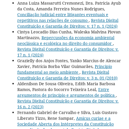
Anna Luiza Massarutti Cremonezi, Dra. Patricia Ayub
da Costa, Amanda Ferreira Nunes Rodrigues,
Conciliação judicial entre litigantes eventuais e
repetitivos nas relações de consumo
,
Revista Digital
Constituição e Garantia de Direitos: v. 17 n. 1 (2024)
Cintya Leocadio Dias Cunha, Waleska Malvina Piovan
Martinazzo,
Repercussões da economia ambiental
neoclássica e ecológica no direito do consumidor
,
Revista Digital Constituição e Garantia de Direitos: v.
17 n. 1 (2024)
Grazielly dos Anjos Fontes, Yanko Marcius de Alencar
Xavier, Patrícia Borba Vilar Guimarães,
Princípio
fundamental ao meio ambiente
,
Revista Digital
Constituição e Garantia de Direitos: v. 3 n. 01 (2010)
Aldenilson De Sousa Oliveira, Edith Maria Barbosa
Ramos, Pastora do Socorro Teixeira Leal,
Entre
argumentos de princípio e argumentos de política
,
Revista Digital Constituição e Garantia de Direitos: v.
16 n. 2 (2023)
Fernando Gabriel de Carvalho e Silva, Luis Gustavo
Liberato Tizzo, Rene Sampar,
Amicus curiae e a
Sociedade Aberta dos Intérpretes da Constituição