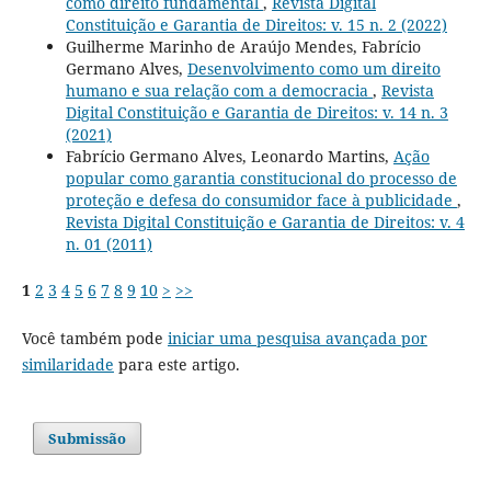
como direito fundamental
,
Revista Digital
Constituição e Garantia de Direitos: v. 15 n. 2 (2022)
Guilherme Marinho de Araújo Mendes, Fabrício
Germano Alves,
Desenvolvimento como um direito
humano e sua relação com a democracia
,
Revista
Digital Constituição e Garantia de Direitos: v. 14 n. 3
(2021)
Fabrício Germano Alves, Leonardo Martins,
Ação
popular como garantia constitucional do processo de
proteção e defesa do consumidor face à publicidade
,
Revista Digital Constituição e Garantia de Direitos: v. 4
n. 01 (2011)
1
2
3
4
5
6
7
8
9
10
>
>>
Você também pode
iniciar uma pesquisa avançada por
similaridade
para este artigo.
Submissão