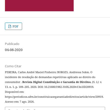
PDF
Publicado
04-08-2020
Como Citar
PEREIRA, Carlos André Maciel Pinheiro; BORGES, Andressa Solon. O
incidente de resolução de demandas repetitivas aplicado ao direito do
consumidor .
Revista Digital Constituição e Garantia de Direitos
,
[S. l.]
, v.
13, n. 1, p. 189–205, 2020. DOI: 10.21680/1982-310X.2020v13n1ID20919.
Disponível em:
https://periodicos.ufrn.br/constituicaoegarantiadedireitos/article/view/20919.
Acesso em: 7 ago. 2026.