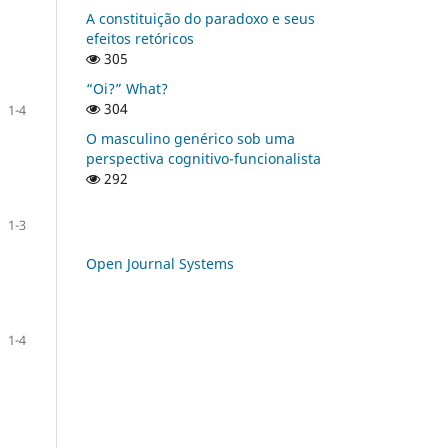
A constituição do paradoxo e seus
efeitos retóricos
305
“Oi?” What?
304
1-4
O masculino genérico sob uma
perspectiva cognitivo-funcionalista
292
1-3
Open Journal Systems
1-4