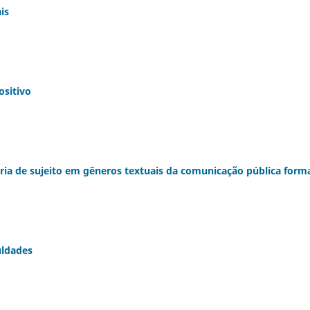
is
ositivo
oria de sujeito em gêneros textuais da comunicação pública form
uldades