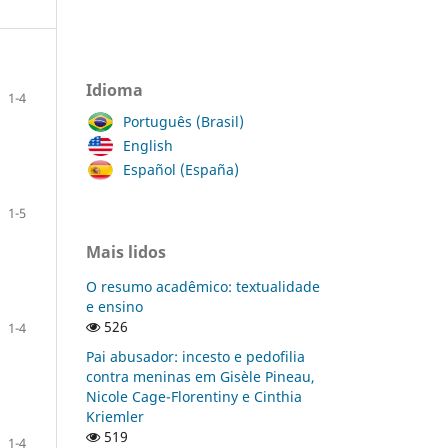
Idioma
1-4
Português (Brasil)
English
Español (España)
1-5
Mais lidos
O resumo acadêmico: textualidade
e ensino
526
1-4
Pai abusador: incesto e pedofilia
contra meninas em Gisèle Pineau,
Nicole Cage-Florentiny e Cinthia
Kriemler
519
1-4